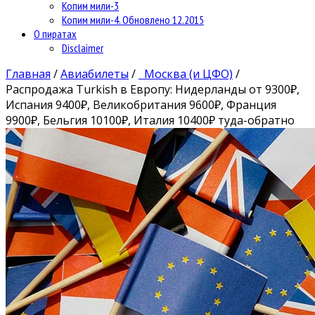
Копим мили-3
Копим мили-4. Обновлено 12.2015
О пиратах
Disclaimer
Главная
/
Авиабилеты
/
Москва (и ЦФО)
/
Распродажа Turkish в Европу: Нидерланды от 9300₽,
Испания 9400₽, Великобритания 9600₽, Франция
9900₽, Бельгия 10100₽, Италия 10400₽ туда-обратно