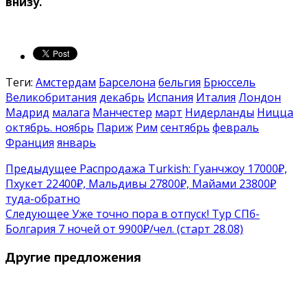
внизу.
Теги:
Амстердам
Барселона
бельгия
Брюссель
Великобритания
декабрь
Испания
Италия
Лондон
Мадрид
малага
Манчестер
март
Нидерланды
Ницца
октябрь. ноябрь
Париж
Рим
сентябрь
февраль
Франция
январь
Предыдущее
Распродажа Turkish: Гуанчжоу 17000₽,
Пхукет 22400₽, Мальдивы 27800₽, Майами 23800₽
туда-обратно
Следующее
Уже точно пора в отпуск! Тур СПб-
Болгария 7 ночей от 9900₽/чел. (старт 28.08)
Другие предложения