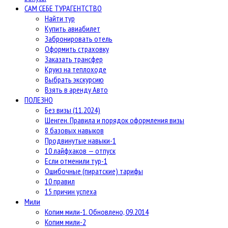
САМ СЕБЕ ТУРАГЕНТСТВО
Найти тур
Купить авиабилет
Забронировать отель
Оформить страховку
Заказать трансфер
Круиз на теплоходе
Выбрать экскурсию
Взять в аренду Авто
ПОЛЕЗНО
Без визы (11.2024)
Шенген. Правила и порядок оформления визы
8 базовых навыков
Продвинутые навыки-1
10 лайфхаков — отпуск
Если отменили тур-1
Ошибочные (пиратские) тарифы
10 правил
15 причин успеха
Мили
Копим мили-1. Обновлено, 09.2014
Копим мили-2