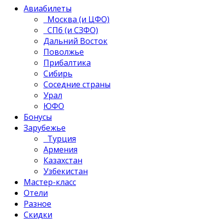
Авиабилеты
Москва (и ЦФО)
СПб (и СЗФО)
Дальний Восток
Поволжье
Прибалтика
Сибирь
Соседние страны
Урал
ЮФО
Бонусы
Зарубежье
Турция
Армения
Казахстан
Узбекистан
Мастер-класс
Отели
Разное
Скидки