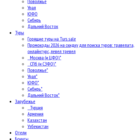
Поволжье
Урал
ЮФО
Сибирь
Дальний Восток
Туры
Горящие туры на Turs.sale
Промокоды 2026 на скидку для поиска туров: травелата,
онлайнтурс, левел тревел
Москва (и ЦФО)*
СПб (и СЗФО)*
Поволжье*
Урал*
ЮФО*
Сибирь*
Дальний Восток*
Зарубежье
Турция
Армения
Казахстан
Узбекистан
Отели
Бонусы