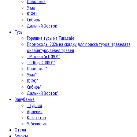
Поволжье
Урал
ЮФО
Сибирь
Дальний Восток
Туры
Горящие туры на Turs.sale
Промокоды 2026 на скидку для поиска туров: травелата,
онлайнтурс, левел тревел
Москва (и ЦФО)*
СПб (и СЗФО)*
Поволжье*
Урал*
ЮФО*
Сибирь*
Дальний Восток*
Зарубежье
Турция
Армения
Казахстан
Узбекистан
Отели
Бонусы