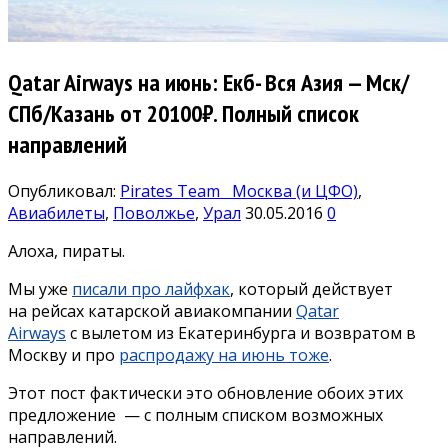
Qatar Airways на июнь: Екб- Вся Азия — Мск/
СПб/Казань от 20100₽. Полный список
направлений
Опубликовал:
Pirates Team
Москва (и ЦФО)
,
Авиабилеты
,
Поволжье
,
Урал
30.05.2016
0
Алоха, пираты.
Мы уже
писали про лайфхак
, который действует
на рейсах катарской авиакомпании
Qatar
Airways
с вылетом из Екатеринбурга и возвратом в
Москву и про
распродажу на июнь тоже
.
Этот пост фактически это обновление обоих этих
предложение — с полным списком возможных
направлений.