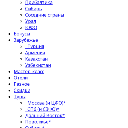
Прибалтика
Сибирь
Соседние страны
Урал
ЮФО
Бонусы
Зарубежье
Турция
Армения
Казахстан
Узбекистан
Мастер-класс
Отели
Разное
Скидки
Туры
Москва (и ЦФО)*
СПб (и СЗФО)*
Дальний Восток*
Поволжье*
Сибирь*