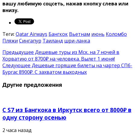
вашу любимую соцсеть, нажав кнопку слева или
внизу.
Теги:
Qatar Airways
Бангкок
Вьетнам
июнь
Коломбо
Пляжи
Сингапур
Таиланд
шри-ланка
Предыдущее
Дешевые туры из Мск. на 7 ночей в
Хорватию от 8700₽ на человека. Вылет 1 июня!
Следующее
Дешевые горящие билеты на чартер СПб-
Бургас 8900₽. С захватом выходных
Другие предложения
С S7 из Бангкока в Иркутск всего от 8000₽ в
одну сторону осенью
2 часа назад