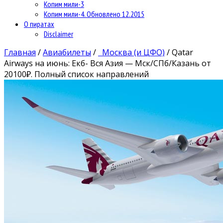
Копим мили-3
Копим мили-4. Обновлено 12.2015
О пиратах
Disclaimer
Главная
/
Авиабилеты
/
Москва (и ЦФО)
/
Qatar
Airways на июнь: Екб- Вся Азия — Мск/СПб/Казань от
20100₽. Полный список направлений