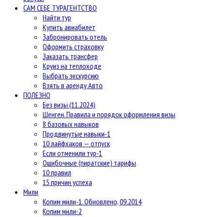
САМ СЕБЕ ТУРАГЕНТСТВО
Найти тур
Купить авиабилет
Забронировать отель
Оформить страховку
Заказать трансфер
Круиз на теплоходе
Выбрать экскурсию
Взять в аренду Авто
ПОЛЕЗНО
Без визы (11.2024)
Шенген. Правила и порядок оформления визы
8 базовых навыков
Продвинутые навыки-1
10 лайфхаков — отпуск
Если отменили тур-1
Ошибочные (пиратские) тарифы
10 правил
15 причин успеха
Мили
Копим мили-1. Обновлено, 09.2014
Копим мили-2