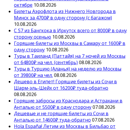
октябре
10.08.2026
Билеты Аэрофлота из Нижнего Новгорода в
Минск за 4700₽ в одну сторону (с багажом)
10.08.2026
С S7 из Бангкока в Иркутск всего от 8000₽ в одну
сторону осенью
10.08.2026
Горящие билеты из Москвы в Самару от 1600₽ в
одну сторону
10.08.2026
Туры в Таиланд (Паттайя) на 7 ночей из Москвы
от 64800₽ на чел. (сентябрь)
08.08.2026
Туры в Турцию (Аланья) на неделю из Москвы
от 39800₽ на чел.
08.08.2026
Дешево в Египет! Горящие билеты из Сочи в
Шарм-эль-Шейх от 16200₽ туда-обратно
08.08.2026
Горящие забросы из Краснодара и Астрахани в
Анталью от 5500₽ в одну сторону
07.08.2026
Дешевые и не горящие билеты из Сочи в
Анталью от 14600₽ туда-обратно
07.08.2026
Hola España! Летим из Москвы в Бильбао от