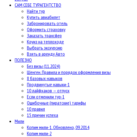
САМ СЕБЕ ТУРАГЕНТСТВО
Найти тур
Купить авиабилет
Забронировать отель
Оформить страховку
Заказать трансфер
Круиз на теплоходе
Выбрать экскурсию
Взять в аренду Авто
ПОЛЕЗНО
Без визы (11.2024)
Шенген. Правила и порядок оформления визы
8 базовых навыков
Продвинутые навыки-1
10 лайфхаков — отпуск
Если отменили тур-1
Ошибочные (пиратские) тарифы
10 правил
15 причин успеха
Мили
Копим мили-1. Обновлено, 09.2014
Копим мили-2