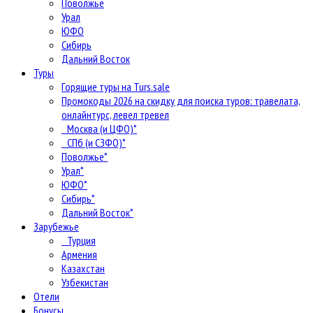
Поволжье
Урал
ЮФО
Сибирь
Дальний Восток
Туры
Горящие туры на Turs.sale
Промокоды 2026 на скидку для поиска туров: травелата,
онлайнтурс, левел тревел
Москва (и ЦФО)*
СПб (и СЗФО)*
Поволжье*
Урал*
ЮФО*
Сибирь*
Дальний Восток*
Зарубежье
Турция
Армения
Казахстан
Узбекистан
Отели
Бонусы