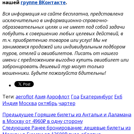
нашей
группе ВКонтакте
.
Вся информация на сайте бесплатна, представлена
исключительно в информационно-справочно-
образовательных целях и не имеет под собой задачи
побудить к совершению любых целевых действий, в
т.ч. приобретению товаров или услуг! Мы не
занимаемся продажей или индивидуальным подбором
туров, отелей и авиабилетов. Писать от нашего
имени с предложением выгодно купить авиабилет или
забронировать дешевый тур могут только
мошенники. Будьте пожалуйста бдительны!
Теги:
aeroflot
Азия
Аэрофлот
Гоа
Екатеринбург
Екб
Индия
Москва
октябрь
чартер
Предыдущее
Горящие билеты из Антальи и Даламана
в Москву от 4960₽ в одну сторону
Следующее
Ранее бронирование: дешевые билеты из