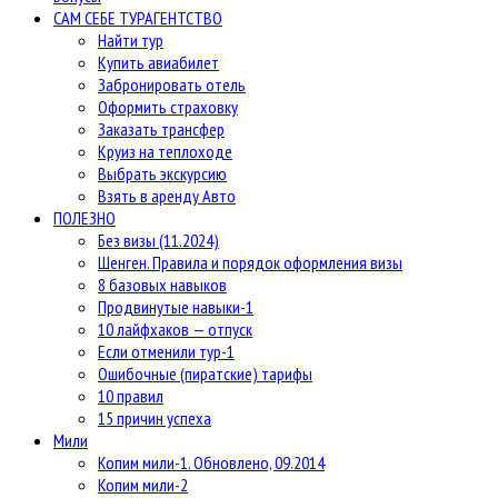
САМ СЕБЕ ТУРАГЕНТСТВО
Найти тур
Купить авиабилет
Забронировать отель
Оформить страховку
Заказать трансфер
Круиз на теплоходе
Выбрать экскурсию
Взять в аренду Авто
ПОЛЕЗНО
Без визы (11.2024)
Шенген. Правила и порядок оформления визы
8 базовых навыков
Продвинутые навыки-1
10 лайфхаков — отпуск
Если отменили тур-1
Ошибочные (пиратские) тарифы
10 правил
15 причин успеха
Мили
Копим мили-1. Обновлено, 09.2014
Копим мили-2