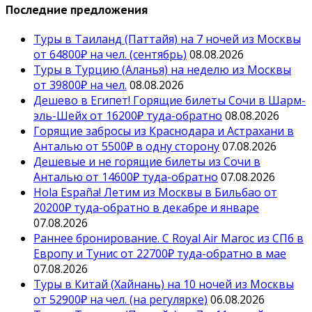
Последние предложения
Туры в Таиланд (Паттайя) на 7 ночей из Москвы
от 64800₽ на чел. (сентябрь)
08.08.2026
Туры в Турцию (Аланья) на неделю из Москвы
от 39800₽ на чел.
08.08.2026
Дешево в Египет! Горящие билеты Сочи в Шарм-
эль-Шейх от 16200₽ туда-обратно
08.08.2026
Горящие забросы из Краснодара и Астрахани в
Анталью от 5500₽ в одну сторону
07.08.2026
Дешевые и не горящие билеты из Сочи в
Анталью от 14600₽ туда-обратно
07.08.2026
Hola España! Летим из Москвы в Бильбао от
20200₽ туда-обратно в декабре и январе
07.08.2026
Раннее бронирование. С Royal Air Maroc из СПб в
Европу и Тунис от 22700₽ туда-обратно в мае
07.08.2026
Туры в Китай (Хайнань) на 10 ночей из Москвы
от 52900₽ на чел. (на регулярке)
06.08.2026