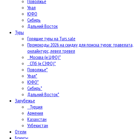
Поволжье
Урал
ЮФО
Сибирь
Дальний Восток
Туры
Горящие туры на Turs.sale
Промокоды 2026 на скидку для поиска туров: травелата,
онлайнтурс, левел тревел
Москва (и ЦФО)*
СПб (и СЗФО)*
Поволжье*
Урал*
ЮФО*
Сибирь*
Дальний Восток*
Зарубежье
Турция
Армения
Казахстан
Узбекистан
Отели
Бонусы