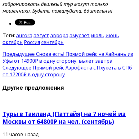
забронировать дешевый тур могут только
мошенники. Будьте, пожалуйста, бдительны!
Теги:
aurora
август
аврора
амурзет
июль
июнь
октябрь
Россия
сентябрь
Предыдущее
Снова есть! Прямой рейс на Хайнань из
Уфы от 14900₽ в одну сторону, вылет завтра
Следующее
Прямой рейс Аэрофлота c Пхукета в СПб
от 17200₽ в одну сторону
Другие предложения
Туры в Таиланд (Паттайя) на 7 ночей из
Москвы от 64800₽ на чел. (сентябрь)
11 часов назад