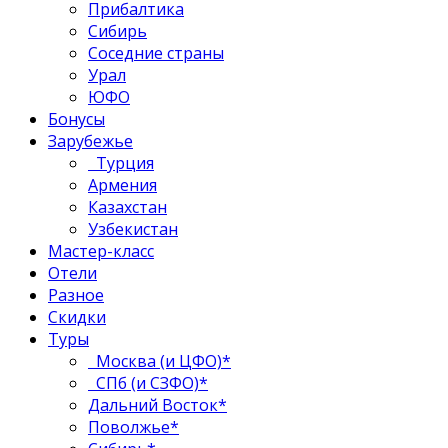
Прибалтика
Сибирь
Соседние страны
Урал
ЮФО
Бонусы
Зарубежье
Турция
Армения
Казахстан
Узбекистан
Мастер-класс
Отели
Разное
Скидки
Туры
Москва (и ЦФО)*
СПб (и СЗФО)*
Дальний Восток*
Поволжье*