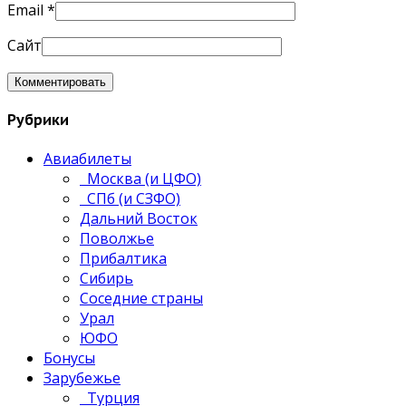
Email
*
Сайт
Рубрики
Авиабилеты
Москва (и ЦФО)
СПб (и СЗФО)
Дальний Восток
Поволжье
Прибалтика
Сибирь
Соседние страны
Урал
ЮФО
Бонусы
Зарубежье
Турция