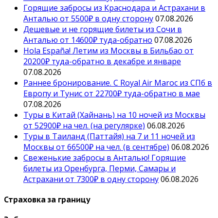
Горящие забросы из Краснодара и Астрахани в
Анталью от 5500₽ в одну сторону
07.08.2026
Дешевые и не горящие билеты из Сочи в
Анталью от 14600₽ туда-обратно
07.08.2026
Hola España! Летим из Москвы в Бильбао от
20200₽ туда-обратно в декабре и январе
07.08.2026
Раннее бронирование. С Royal Air Maroc из СПб в
Европу и Тунис от 22700₽ туда-обратно в мае
07.08.2026
Туры в Китай (Хайнань) на 10 ночей из Москвы
от 52900₽ на чел. (на регулярке)
06.08.2026
Туры в Таиланд (Паттайя) на 7 и 11 ночей из
Москвы от 66500₽ на чел. (в сентябре)
06.08.2026
Свеженькие забросы в Анталью! Горящие
билеты из Оренбурга, Перми, Самары и
Астрахани от 7300₽ в одну сторону
06.08.2026
Страховка за границу