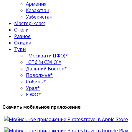
Армения
Казахстан
Узбекистан
Мастер-класс
Отели
Разное
Скидки
Туры
Москва (и ЦФО)*
СПб (и СЗФО)*
Дальний Восток*
Поволжье*
Сибирь*
Урал*
ЮФО*
Скачать мобильное приложение