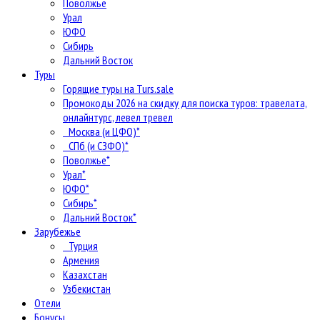
Поволжье
Урал
ЮФО
Сибирь
Дальний Восток
Туры
Горящие туры на Turs.sale
Промокоды 2026 на скидку для поиска туров: травелата,
онлайнтурс, левел тревел
Москва (и ЦФО)*
СПб (и СЗФО)*
Поволжье*
Урал*
ЮФО*
Сибирь*
Дальний Восток*
Зарубежье
Турция
Армения
Казахстан
Узбекистан
Отели
Бонусы