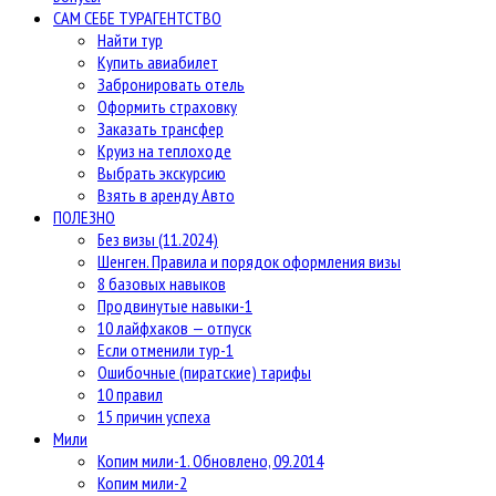
САМ СЕБЕ ТУРАГЕНТСТВО
Найти тур
Купить авиабилет
Забронировать отель
Оформить страховку
Заказать трансфер
Круиз на теплоходе
Выбрать экскурсию
Взять в аренду Авто
ПОЛЕЗНО
Без визы (11.2024)
Шенген. Правила и порядок оформления визы
8 базовых навыков
Продвинутые навыки-1
10 лайфхаков — отпуск
Если отменили тур-1
Ошибочные (пиратские) тарифы
10 правил
15 причин успеха
Мили
Копим мили-1. Обновлено, 09.2014
Копим мили-2