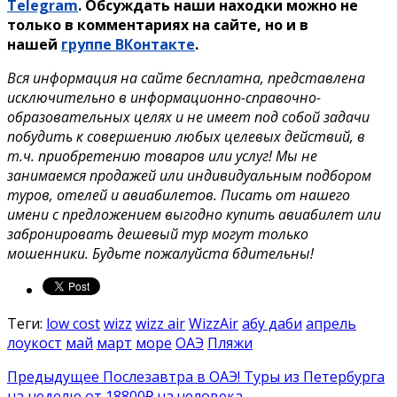
Telegram
. Обсуждать наши находки можно не
только в комментариях на сайте, но и в
нашей
группе ВКонтакте
.
Вся информация на сайте бесплатна, представлена
исключительно в информационно-справочно-
образовательных целях и не имеет под собой задачи
побудить к совершению любых целевых действий, в
т.ч. приобретению товаров или услуг! Мы не
занимаемся продажей или индивидуальным подбором
туров, отелей и авиабилетов. Писать от нашего
имени с предложением выгодно купить авиабилет или
забронировать дешевый тур могут только
мошенники. Будьте пожалуйста бдительны!
Теги:
low cost
wizz
wizz air
WizzAir
абу даби
апрель
лоукост
май
март
море
ОАЭ
Пляжи
Предыдущее
Послезавтра в ОАЭ! Туры из Петербурга
на неделю от 18800₽ на человека