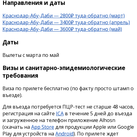
Направления и даты
Краснодар-Абу-Даби — 2800₽ туда-обратно (март)
Краснодар-Абу-Даби — 3400₽ туда-обратно (апрель)
Краснодар-Абу-Даби — 3600₽ туда-обратно (май)
Даты
Вылеты с марта по май
Визы и санитарно-эпидемиологические
требования
Виза по прилете бесплатно (по факту просто штамп о
въезде).
Для въезда потребуется ПЦР-тест не старше 48 часов,
регистрация на сайте
ICA
в течение 5 дней до въезда
и загруженное на телефон приложение Alhosn
(скачать на
App Store
для продукции Apple или Google
Play для устройств на
Android
). По прилете ждет