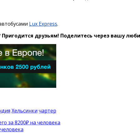
 автобусами
Lux Express
.
? Пригодится друзьям!
Поделитесь через вашу любим
ндия
Хельсинки
чартер
го за 8200₽ на человека
 человека