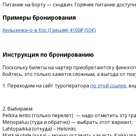
Питание на борту — сэндвич. Горячее питание доступно
Примеры бронирования
Хельсинки-о-в Кос (Греция) 4100₽ (55€)
Инструкция по бронированию
Поскольку билеты на чартер приобретаются у финског
бойтесь, это только кажется сложным, а выгода от по
1. Переходим на сайт туроператора
по этой ссылке
, ви
2. Выбираем:
Pelkka lento (только перелет) — надо отметить эту гра
Menopaluu (туда и обратно) — выбрать этот вариант;
Lahtopaikka (откуда) – Helsinki;
Matkakohde (куда) – можно оставить как есть Kaikki 