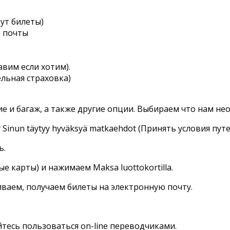
дут билеты)
й почты
авим если хотим).
льная страховка)
е и багаж, а также другие опции. Выбираем что нам не
 Sinun täytyy hyväksyä matkaehdot (Принять условия пут
ь.
ые карты) и нажимаем Maksa luottokortilla.
иваем, получаем билеты на электронную почту.
яйтесь пользоваться on-line переводчиками.