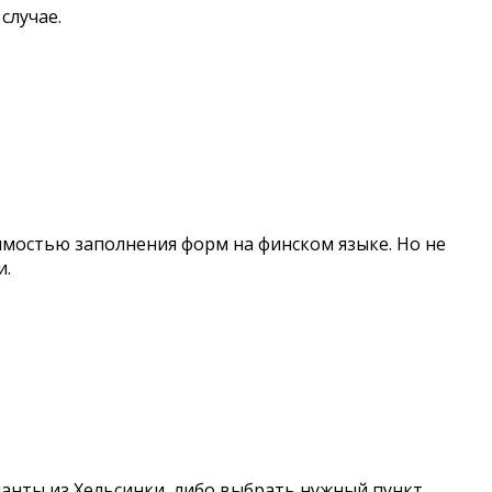
случае.
имостью заполнения форм на финском языке. Но не
и.
рианты из Хельсинки, либо выбрать нужный пункт