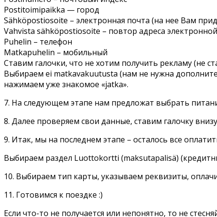
Postitoimipaikka — город
Sähköpostiosoite – электронная почта (на нее Вам при
Vahvista sähköpostiosoite – повтор адреса электронно
Puhelin – телефон
Matkapuhelin – мобильный
Ставим галочки, что не хотим получить рекламу (не ст
Выбираем ei matkavakuutusta (нам не нужна дополните
нажимаем уже знакомое «jatka».
7. На следующем этапе нам предложат выбрать питани
8. Далее проверяем свои данные, ставим галочку внизу
9. Итак, мы на последнем этапе – осталось все оплатит
Выбираем раздел Luottokortti (maksutapalisä) (кредитн
10. Выбираем тип карты, указываем реквизиты, оплач
11. Готовимся к поездке :)
Если что-то не получается или непонятно, то не стесн