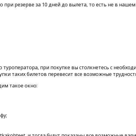
 при резерве за 10 дней до вылета, то есть не в нашем 
о туроператора, при покупке вы столкнетесь с необход
купки таких билетов перевесит все возможные трудност
дим такое окно:
фу;
matkakohteet, и тогда будут показаны все возможные ва