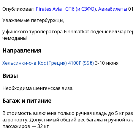
Опубликовал:
Pirates Avia
СПб (и СЗФО)
,
Авиабилеты
01
Уважаемые петербуржцы,
у финского туроператора Finnmatkat подешевел чартер 
чемоданы!
Направления
Хельсинки-о-в Кос (Греция) 4100₽ (55€)
3-10 июня
Визы
Необходима шенгенская виза.
Багаж и питание
В стоимость включена только ручная кладь до 5 кг ра
аэропорту. Допустимый общий вес багажа и ручной кла
пассажиров — 32 кг.