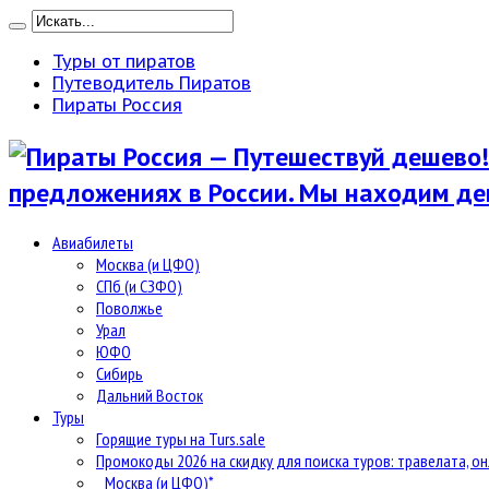
Туры от пиратов
Путеводитель Пиратов
Пираты Россия
предложениях в России. Мы находим де
Авиабилеты
Москва (и ЦФО)
СПб (и СЗФО)
Поволжье
Урал
ЮФО
Сибирь
Дальний Восток
Туры
Горящие туры на Turs.sale
Промокоды 2026 на скидку для поиска туров: травелата, он
Москва (и ЦФО)*