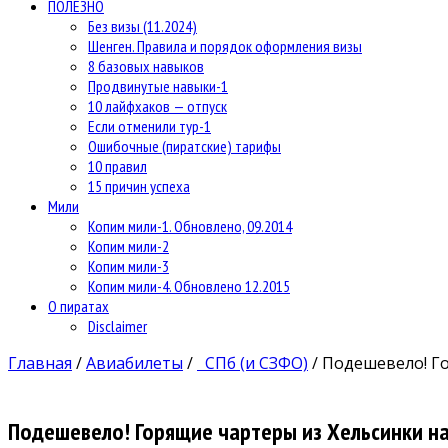
ПОЛЕЗНО
Без визы (11.2024)
Шенген. Правила и порядок оформления визы
8 базовых навыков
Продвинутые навыки-1
10 лайфхаков — отпуск
Если отменили тур-1
Ошибочные (пиратские) тарифы
10 правил
15 причин успеха
Мили
Копим мили-1. Обновлено, 09.2014
Копим мили-2
Копим мили-3
Копим мили-4. Обновлено 12.2015
О пиратах
Disclaimer
Главная
/
Авиабилеты
/
СПб (и СЗФО)
/
Подешевело! Го
Подешевело! Горящие чартеры из Хельсинки на 