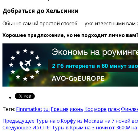
Добраться до Хельсинки
Обычно самый простой способ — уже известными вам
Хорошее предложение, но не подходит лично вам
Теги:
Finnmatkat
tui
Греция
июнь
Кос
море
пляж
Финля
Предыдущее
Туры на о.Корфу из Москвы на 7 ночей все
Следующее
Из СПб! Туры в Крым на 3 ночи от 3600₽ на