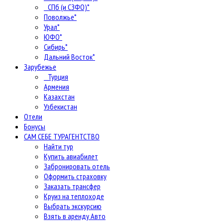
СПб (и СЗФО)*
Поволжье*
Урал*
ЮФО*
Сибирь*
Дальний Восток*
Зарубежье
Турция
Армения
Казахстан
Узбекистан
Отели
Бонусы
САМ СЕБЕ ТУРАГЕНТСТВО
Найти тур
Купить авиабилет
Забронировать отель
Оформить страховку
Заказать трансфер
Круиз на теплоходе
Выбрать экскурсию
Взять в аренду Авто