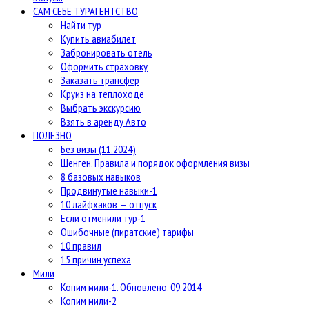
САМ СЕБЕ ТУРАГЕНТСТВО
Найти тур
Купить авиабилет
Забронировать отель
Оформить страховку
Заказать трансфер
Круиз на теплоходе
Выбрать экскурсию
Взять в аренду Авто
ПОЛЕЗНО
Без визы (11.2024)
Шенген. Правила и порядок оформления визы
8 базовых навыков
Продвинутые навыки-1
10 лайфхаков — отпуск
Если отменили тур-1
Ошибочные (пиратские) тарифы
10 правил
15 причин успеха
Мили
Копим мили-1. Обновлено, 09.2014
Копим мили-2