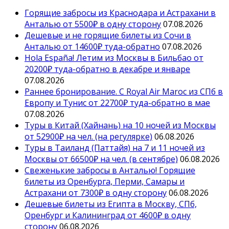
Горящие забросы из Краснодара и Астрахани в
Анталью от 5500₽ в одну сторону
07.08.2026
Дешевые и не горящие билеты из Сочи в
Анталью от 14600₽ туда-обратно
07.08.2026
Hola España! Летим из Москвы в Бильбао от
20200₽ туда-обратно в декабре и январе
07.08.2026
Раннее бронирование. С Royal Air Maroc из СПб в
Европу и Тунис от 22700₽ туда-обратно в мае
07.08.2026
Туры в Китай (Хайнань) на 10 ночей из Москвы
от 52900₽ на чел. (на регулярке)
06.08.2026
Туры в Таиланд (Паттайя) на 7 и 11 ночей из
Москвы от 66500₽ на чел. (в сентябре)
06.08.2026
Свеженькие забросы в Анталью! Горящие
билеты из Оренбурга, Перми, Самары и
Астрахани от 7300₽ в одну сторону
06.08.2026
Дешевые билеты из Египта в Москву, СПб,
Оренбург и Калининград от 4600₽ в одну
сторону
06.08.2026