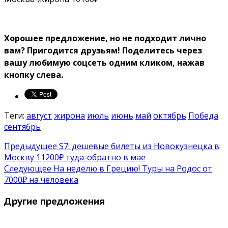
Хорошее предложение, но не подходит лично
вам? Пригодится друзьям!
Поделитесь через
вашу любимую соцсеть одним кликом, нажав
кнопку слева.
Теги:
август
жирона
июль
июнь
май
октябрь
Победа
сентябрь
Предыдущее
S7: дешевые билеты из Новокузнецка в
Москву 11200₽ туда-обратно в мае
Следующее
На неделю в Грецию! Туры на Родос от
7000₽ на человека
Другие предложения