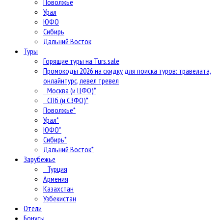
Поволжье
Урал
ЮФО
Сибирь
Дальний Восток
Туры
Горящие туры на Turs.sale
Промокоды 2026 на скидку для поиска туров: травелата,
онлайнтурс, левел тревел
Москва (и ЦФО)*
СПб (и СЗФО)*
Поволжье*
Урал*
ЮФО*
Сибирь*
Дальний Восток*
Зарубежье
Турция
Армения
Казахстан
Узбекистан
Отели
Бонусы