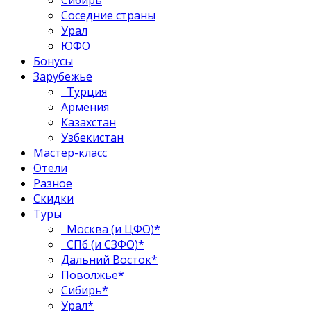
Соседние страны
Урал
ЮФО
Бонусы
Зарубежье
Турция
Армения
Казахстан
Узбекистан
Мастер-класс
Отели
Разное
Скидки
Туры
Москва (и ЦФО)*
СПб (и СЗФО)*
Дальний Восток*
Поволжье*
Сибирь*
Урал*