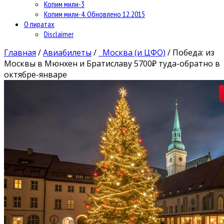
Копим мили-3
Копим мили-4. Обновлено 12.2015
О пиратах
Disclaimer
Главная
/
Авиабилеты
/
Москва (и ЦФО)
/
Победа: из
Москвы в Мюнхен и Братиславу 5700₽ туда-обратно в
октябре-январе