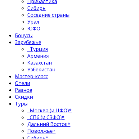
Прибалтика
Сибирь
Соседние страны
Урал
ЮФО
Бонусы
Зарубежье
Турция
Армения
Казахстан
Узбекистан
Мастер-класс
Отели
Разное
Скидки
Туры
Москва (и ЦФО)*
СПб (и СЗФО)*
Дальний Восток*
Поволжье*
Сибирь*