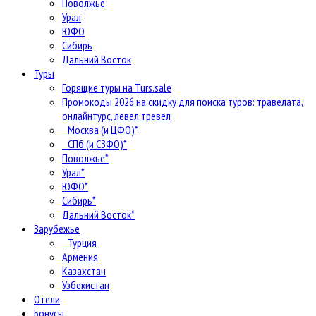
Поволжье
Урал
ЮФО
Сибирь
Дальний Восток
Туры
Горящие туры на Turs.sale
Промокоды 2026 на скидку для поиска туров: травелата,
онлайнтурс, левел тревел
Москва (и ЦФО)*
СПб (и СЗФО)*
Поволжье*
Урал*
ЮФО*
Сибирь*
Дальний Восток*
Зарубежье
Турция
Армения
Казахстан
Узбекистан
Отели
Бонусы