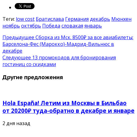
Теги:
low cost
Братислава
Германия
декабрь
Мюнхен
ноябрь
октябрь
Победа
словакая
январь
Предыдущее
Сборка из Мск. 8500₽ за все авиабилеты:
Барселона-Фес (Марокко)-Мадрид-Вильнюс в
декабре
Следующее
13 промокодов для бронирования
гостиниц со скидками
Другие предложения
Hola España! Летим из Москвы в Бильбао
от 20200₽ туда-обратно в декабре и январе
2 дня назад