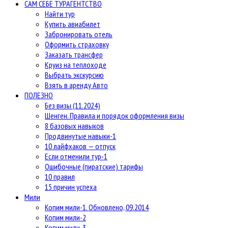
САМ СЕБЕ ТУРАГЕНТСТВО
Найти тур
Купить авиабилет
Забронировать отель
Оформить страховку
Заказать трансфер
Круиз на теплоходе
Выбрать экскурсию
Взять в аренду Авто
ПОЛЕЗНО
Без визы (11.2024)
Шенген. Правила и порядок оформления визы
8 базовых навыков
Продвинутые навыки-1
10 лайфхаков — отпуск
Если отменили тур-1
Ошибочные (пиратские) тарифы
10 правил
15 причин успеха
Мили
Копим мили-1. Обновлено, 09.2014
Копим мили-2
Копим мили-3