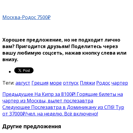
Москва-Родос 7500₽
Хорошее предложение, но не подходит лично
вам? Пригодится друзьям!
Поделитесь через
вашу любимую соцсеть, нажав кнопку слева или
внизу.
Теги:
август
Греция
море
отпуск
Пляжи
Родос
чартер
Предыдущее
На Кипр за 8100₽! Горящие билеты на
чартер из Москвы, вылет послезавтра
Следующее
Послезавтра в Доминикану из СПб! Тур
от 37000₽/чел. на неделю. Всё включено!
Другие предложения