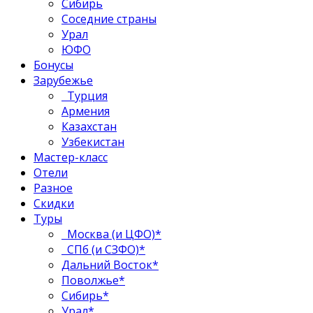
Сибирь
Соседние страны
Урал
ЮФО
Бонусы
Зарубежье
Турция
Армения
Казахстан
Узбекистан
Мастер-класс
Отели
Разное
Скидки
Туры
Москва (и ЦФО)*
СПб (и СЗФО)*
Дальний Восток*
Поволжье*
Сибирь*
Урал*