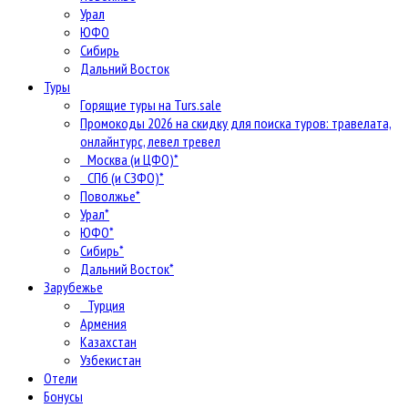
Урал
ЮФО
Сибирь
Дальний Восток
Туры
Горящие туры на Turs.sale
Промокоды 2026 на скидку для поиска туров: травелата,
онлайнтурс, левел тревел
Москва (и ЦФО)*
СПб (и СЗФО)*
Поволжье*
Урал*
ЮФО*
Сибирь*
Дальний Восток*
Зарубежье
Турция
Армения
Казахстан
Узбекистан
Отели
Бонусы