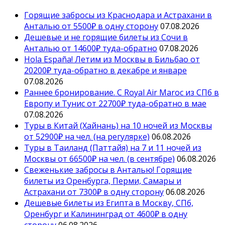
Горящие забросы из Краснодара и Астрахани в
Анталью от 5500₽ в одну сторону
07.08.2026
Дешевые и не горящие билеты из Сочи в
Анталью от 14600₽ туда-обратно
07.08.2026
Hola España! Летим из Москвы в Бильбао от
20200₽ туда-обратно в декабре и январе
07.08.2026
Раннее бронирование. С Royal Air Maroc из СПб в
Европу и Тунис от 22700₽ туда-обратно в мае
07.08.2026
Туры в Китай (Хайнань) на 10 ночей из Москвы
от 52900₽ на чел. (на регулярке)
06.08.2026
Туры в Таиланд (Паттайя) на 7 и 11 ночей из
Москвы от 66500₽ на чел. (в сентябре)
06.08.2026
Свеженькие забросы в Анталью! Горящие
билеты из Оренбурга, Перми, Самары и
Астрахани от 7300₽ в одну сторону
06.08.2026
Дешевые билеты из Египта в Москву, СПб,
Оренбург и Калининград от 4600₽ в одну
сторону
06.08.2026