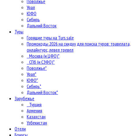
Поволжье
Урал
ЮФО
Сибирь
Дальний Восток
Туры
Горящие туры на Turs.sale
Промокоды 2026 на скидку для поиска туров: травелата,
онлайнтурс, левел тревел
Москва (и ЦФО)*
СПб (и СЗФО)*
Поволжье*
Урал*
ЮФО*
Сибирь*
Дальний Восток*
Зарубежье
Турция
Армения
Казахстан
Узбекистан
Отели
Бонусы