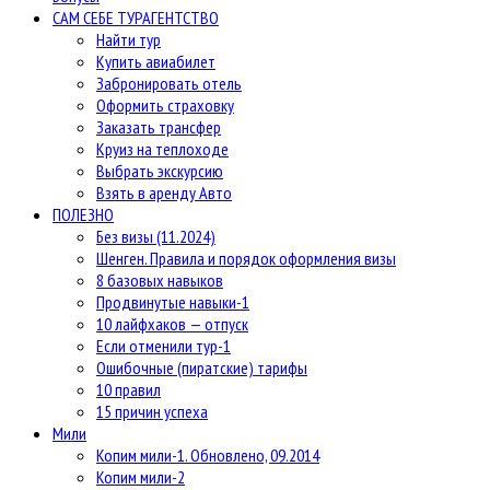
САМ СЕБЕ ТУРАГЕНТСТВО
Найти тур
Купить авиабилет
Забронировать отель
Оформить страховку
Заказать трансфер
Круиз на теплоходе
Выбрать экскурсию
Взять в аренду Авто
ПОЛЕЗНО
Без визы (11.2024)
Шенген. Правила и порядок оформления визы
8 базовых навыков
Продвинутые навыки-1
10 лайфхаков — отпуск
Если отменили тур-1
Ошибочные (пиратские) тарифы
10 правил
15 причин успеха
Мили
Копим мили-1. Обновлено, 09.2014
Копим мили-2