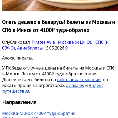
Опять дешево в Беларусь! Билеты из Москвы и
СПб в Минск от 4100₽ туда-обратно
Опубликовал:
Pirates Avia
Москва (и ЦФО)
,
СПб (и
СЗФО)
,
Авиабилеты
13.05.2026
0
Алоха, пираты.
У Победы отличные цены на билеты из Москвы и СПб
в Минск. Летим от 4100₽ туда-обратно в мае.
Дешевле всего билеты на
сайте авиакомпании
, но
искать проще на агрегаторах:
aviasales
и
Яндекс
путешествия
.
Направления
Москва-Минск 4100₽ туда-обратно