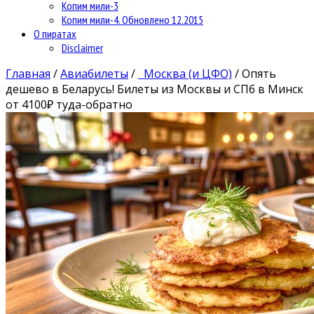
Копим мили-3
Копим мили-4. Обновлено 12.2015
О пиратах
Disclaimer
Главная
/
Авиабилеты
/
Москва (и ЦФО)
/
Опять
дешево в Беларусь! Билеты из Москвы и СПб в Минск
от 4100₽ туда-обратно