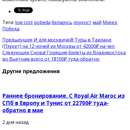
Теги:
low cost
pobeda
беларусь
лоукост
май
Минск
Победа
Предыдущее
И для москвичей! Туры в Таиланд
(Пхукет) на 12 ночей из Москвы от 42000₽ на чел.
Следующее
Снова! Горящие билеты из Владивостока
во Вьетнам всего от 18100₽ туда-обратно
Другие предложения
Раннее бронирование. С Royal Air Maroc из
СПб в Европу и Тунис от 22700₽ туда-
обратно в мае
2 дня назад