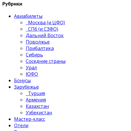
Рубрики
Авиабилеты
Москва (и ЦФО)
СПб (и СЗФО)
Дальний Восток
Поволжье
Прибалтика
Сибирь
Соседние страны
Урал
ЮФО
Бонусы
Зарубежье
Турция
Армения
Казахстан
Узбекистан
Мастер-класс
Отели