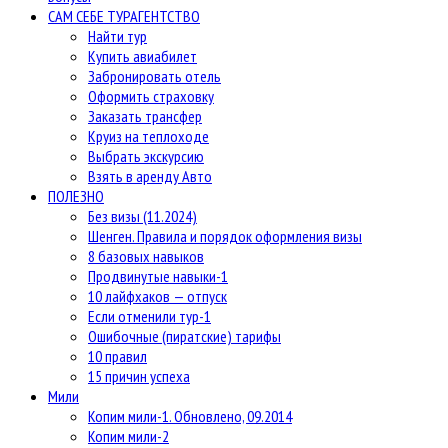
САМ СЕБЕ ТУРАГЕНТСТВО
Найти тур
Купить авиабилет
Забронировать отель
Оформить страховку
Заказать трансфер
Круиз на теплоходе
Выбрать экскурсию
Взять в аренду Авто
ПОЛЕЗНО
Без визы (11.2024)
Шенген. Правила и порядок оформления визы
8 базовых навыков
Продвинутые навыки-1
10 лайфхаков — отпуск
Если отменили тур-1
Ошибочные (пиратские) тарифы
10 правил
15 причин успеха
Мили
Копим мили-1. Обновлено, 09.2014
Копим мили-2