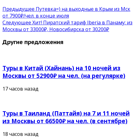
Предыдущее
Путевка=) на выходные в Крым из Мск
от 7900₽/чел. в конце июля
Следующее
Хит! Пиратский тариф Iberia в Панаму: из
Москвы от 33000₽, Новосибирска от 30200₽
Другие предложения
Туры в Китай (Хайнань) на 10 ночей из
Москвы от 52900₽ на чел. (на регулярке)
17 часов назад
Туры в Таиланд (Паттайя) на 7 и 11 ночей
из Москвы от 66500₽ на чел. (в сентябре)
18 часов назад