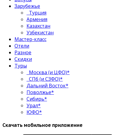
Зарубежье
Турция
Армения
Казахстан
Узбекистан
Мастер-класс
Отели
Разное
Скидки
Туры
Москва (и ЦФО)*
СПб (и СЗФО)*
Дальний Восток*
Поволжье*
Сибирь*
Урал*
ЮФО*
Скачать мобильное приложение