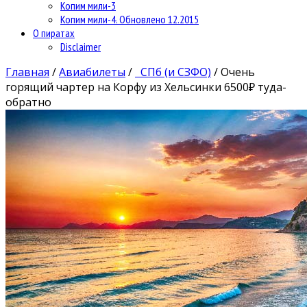
Копим мили-3
Копим мили-4. Обновлено 12.2015
О пиратах
Disclaimer
Главная
/
Авиабилеты
/
СПб (и СЗФО)
/
Очень
горящий чартер на Корфу из Хельсинки 6500₽ туда-
обратно