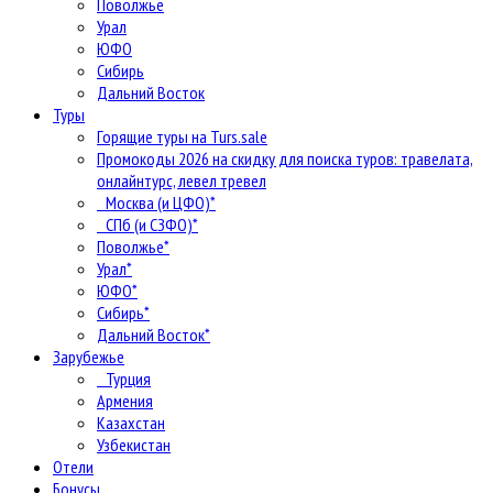
Поволжье
Урал
ЮФО
Сибирь
Дальний Восток
Туры
Горящие туры на Turs.sale
Промокоды 2026 на скидку для поиска туров: травелата,
онлайнтурс, левел тревел
Москва (и ЦФО)*
СПб (и СЗФО)*
Поволжье*
Урал*
ЮФО*
Сибирь*
Дальний Восток*
Зарубежье
Турция
Армения
Казахстан
Узбекистан
Отели
Бонусы