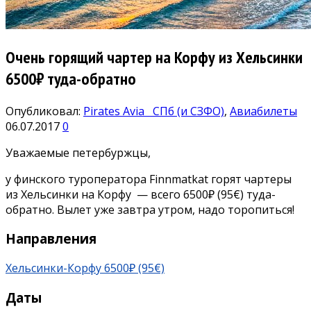
Очень горящий чартер на Корфу из Хельсинки
6500₽ туда-обратно
Опубликовал:
Pirates Avia
СПб (и СЗФО)
,
Авиабилеты
06.07.2017
0
Уважаемые петербуржцы,
у финского туроператора Finnmatkat горят чартеры
из Хельсинки на Корфу — всего 6500₽ (95€) туда-
обратно. Вылет уже завтра утром, надо торопиться!
Направления
Хельсинки-Корфу 6500₽ (95€)
Даты