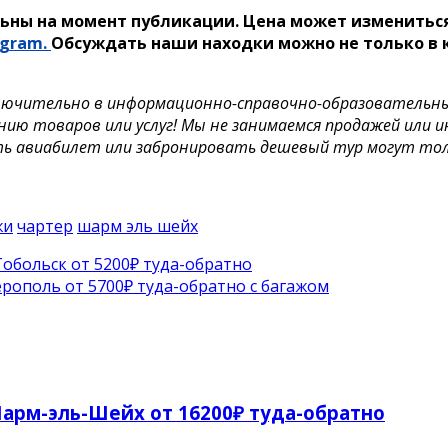
ьны на момент публикации. Цена может измениться
egram.
Обсуждать наши находки можно не только в к
лючительно в информационно-справочно-образовательных 
нию товаров или услуг! Мы не занимаемся продажей или 
ть авиабилет или забронировать дешевый тур могут то
жи
чартер
шарм эль шейх
Тобольск от 5200₽ туда-обратно
ерополь от 5700₽ туда-обратно с багажом
арм-эль-Шейх от 16200₽ туда-обратно