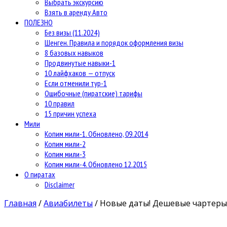
Выбрать экскурсию
Взять в аренду Авто
ПОЛЕЗНО
Без визы (11.2024)
Шенген. Правила и порядок оформления визы
8 базовых навыков
Продвинутые навыки-1
10 лайфхаков — отпуск
Если отменили тур-1
Ошибочные (пиратские) тарифы
10 правил
15 причин успеха
Мили
Копим мили-1. Обновлено, 09.2014
Копим мили-2
Копим мили-3
Копим мили-4. Обновлено 12.2015
О пиратах
Disclaimer
Главная
/
Авиабилеты
/
Новые даты! Дешевые чартеры 