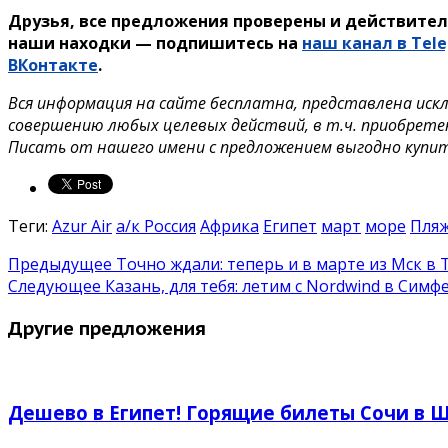
Друзья, все предложения проверены и действител
наши находки — подпишитесь на
наш канал в Tel
ВКонтакте
.
Вся информация на сайте бесплатна, представлена иск
совершению любых целевых действий, в т.ч. приобрете
Писать от нашего имени с предложением выгодно купи
Теги:
Azur Air
а/к Россия
Африка
Египет
март
море
Пля
Предыдущее
Точно ждали: теперь и в марте из Мск в 
Следующее
Казань, для тебя: летим с Nordwind в Симф
Другие предложения
Дешево в Египет! Горящие билеты Сочи в Ш