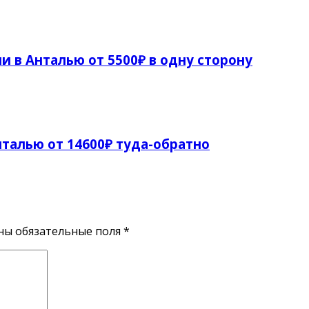
и в Анталью от 5500₽ в одну сторону
талью от 14600₽ туда-обратно
ены обязательные поля
*