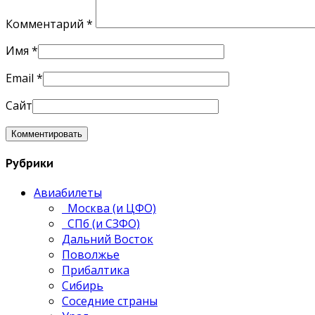
Комментарий
*
Имя
*
Email
*
Сайт
Рубрики
Авиабилеты
Москва (и ЦФО)
СПб (и СЗФО)
Дальний Восток
Поволжье
Прибалтика
Сибирь
Соседние страны