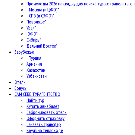
Промокоды 2026 на скидку для поиска туров: травелата, он
Москва (и ЦФО)*
СПб (и СЗФО)*
Поволжье*
Урал*
ЮФО*
Сибирь*
Дальний Восток*
Зарубежье
Турция
Армения
Казахстан
Узбекистан
Отели
Бонусы
САМ СЕБЕ ТУРАГЕНТСТВО
Найти тур
Купить авиабилет
Забронировать отель
Оформить страховку
Заказать трансфер
Круиз на теплоходе