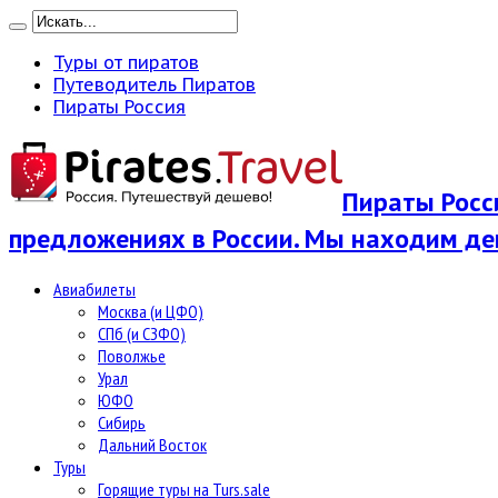
Туры от пиратов
Путеводитель Пиратов
Пираты Россия
Пираты Росси
предложениях в России. Мы находим де
Авиабилеты
Москва (и ЦФО)
СПб (и СЗФО)
Поволжье
Урал
ЮФО
Сибирь
Дальний Восток
Туры
Горящие туры на Turs.sale