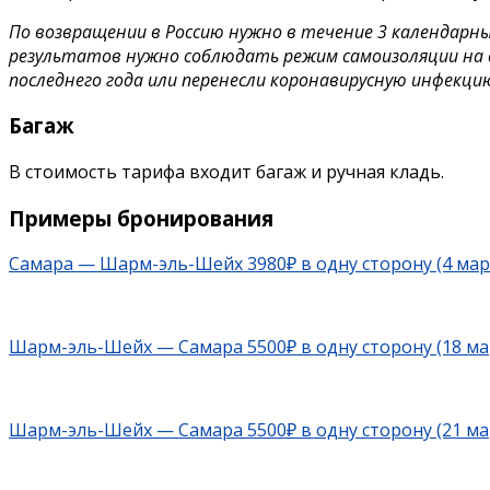
По возвращении в Россию нужно в течение 3 календарных
результатов нужно соблюдать режим самоизоляции на 
последнего года или перенесли коронавирусную инфекци
Багаж
В стоимость тарифа входит багаж и ручная кладь.
Примеры бронирования
Самара — Шарм-эль-Шейх 3980₽ в одну сторону (4 мар
Шарм-эль-Шейх — Самара 5500₽ в одну сторону (18 ма
Шарм-эль-Шейх — Самара 5500₽ в одну сторону (21 ма