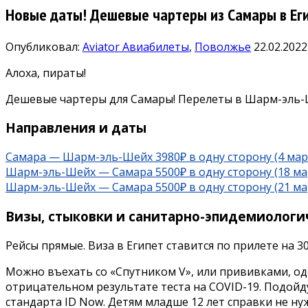
Новые даты! Дешевые чартеры из Самары в Еги
Опубликовал:
Aviator
Авиабилеты
,
Поволжье
22.02.2022
Алоха, пираты!
Дешевые чартеры для Самары! Перелеты в Шарм-эль-Ш
Направления и даты
Самара — Шарм-эль-Шейх 3980₽ в одну сторону (4 мар
Шарм-эль-Шейх — Самара 5500₽ в одну сторону (18 ма
Шарм-эль-Шейх — Самара 5500₽ в одну сторону (21 ма
Визы, стыковки и санитарно-эпидемиологи
Рейсы прямые. Виза в Египет ставится по прилете на 3
Можно въехать со «Спутником V», или прививками, од
отрицательном результате теста на COVID-19. Подойдут
стандарта ID Now. Детям младше 12 лет справки не ну