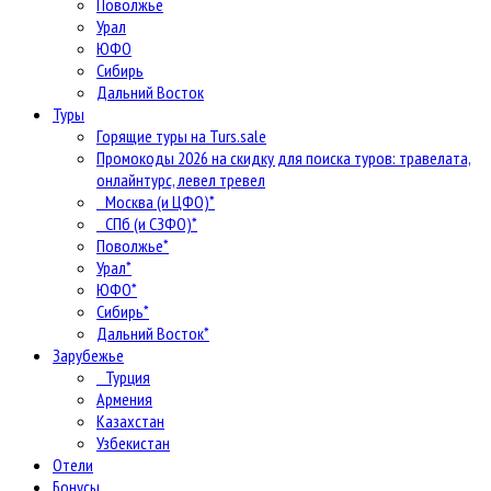
Поволжье
Урал
ЮФО
Сибирь
Дальний Восток
Туры
Горящие туры на Turs.sale
Промокоды 2026 на скидку для поиска туров: травелата,
онлайнтурс, левел тревел
Москва (и ЦФО)*
СПб (и СЗФО)*
Поволжье*
Урал*
ЮФО*
Сибирь*
Дальний Восток*
Зарубежье
Турция
Армения
Казахстан
Узбекистан
Отели
Бонусы