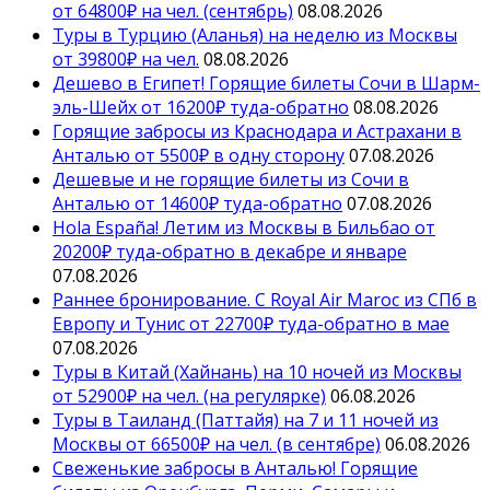
от 64800₽ на чел. (сентябрь)
08.08.2026
Туры в Турцию (Аланья) на неделю из Москвы
от 39800₽ на чел.
08.08.2026
Дешево в Египет! Горящие билеты Сочи в Шарм-
эль-Шейх от 16200₽ туда-обратно
08.08.2026
Горящие забросы из Краснодара и Астрахани в
Анталью от 5500₽ в одну сторону
07.08.2026
Дешевые и не горящие билеты из Сочи в
Анталью от 14600₽ туда-обратно
07.08.2026
Hola España! Летим из Москвы в Бильбао от
20200₽ туда-обратно в декабре и январе
07.08.2026
Раннее бронирование. С Royal Air Maroc из СПб в
Европу и Тунис от 22700₽ туда-обратно в мае
07.08.2026
Туры в Китай (Хайнань) на 10 ночей из Москвы
от 52900₽ на чел. (на регулярке)
06.08.2026
Туры в Таиланд (Паттайя) на 7 и 11 ночей из
Москвы от 66500₽ на чел. (в сентябре)
06.08.2026
Свеженькие забросы в Анталью! Горящие