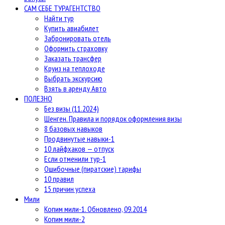
САМ СЕБЕ ТУРАГЕНТСТВО
Найти тур
Купить авиабилет
Забронировать отель
Оформить страховку
Заказать трансфер
Круиз на теплоходе
Выбрать экскурсию
Взять в аренду Авто
ПОЛЕЗНО
Без визы (11.2024)
Шенген. Правила и порядок оформления визы
8 базовых навыков
Продвинутые навыки-1
10 лайфхаков — отпуск
Если отменили тур-1
Ошибочные (пиратские) тарифы
10 правил
15 причин успеха
Мили
Копим мили-1. Обновлено, 09.2014
Копим мили-2