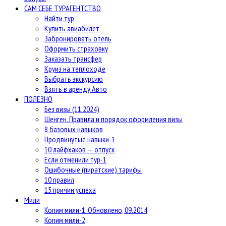
САМ СЕБЕ ТУРАГЕНТСТВО
Найти тур
Купить авиабилет
Забронировать отель
Оформить страховку
Заказать трансфер
Круиз на теплоходе
Выбрать экскурсию
Взять в аренду Авто
ПОЛЕЗНО
Без визы (11.2024)
Шенген. Правила и порядок оформления визы
8 базовых навыков
Продвинутые навыки-1
10 лайфхаков — отпуск
Если отменили тур-1
Ошибочные (пиратские) тарифы
10 правил
15 причин успеха
Мили
Копим мили-1. Обновлено, 09.2014
Копим мили-2