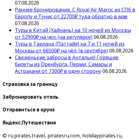
07.08.2026
Раннее бронирование. С Royal Air Maroc из СПб в
Европу и Тунис от 22700₽ туда-обратно в мае
07.08.2026
Туры в Китай (Хайнань) на 10 ночей из Москвы
от 52900₽ на чел. (на регулярке)
06.08.2026
Туры в Таиланд (Паттайя) на 7 и 11 ночей из
Москвы от 66500₽ на чел. (в сентябре)
06.08.2026
Свеженькие забросы в Анталью! Горящие
билеты из Оренбурга, Перми, Самары и
Астрахани от 7300₽ в одну сторону
06.08.2026
Страховка за границу
Забронировать отель
Отправиться в круиз
Яндекс.Путешествия
© ru.pirates.travel, piratesru.com, holidaypirates.ru,