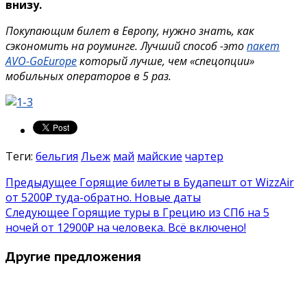
внизу.
Покупающим билет в Европу, нужно знать, как
сэкономить на роуминге. Лучший способ -это
пакет
AVO-GoEurope
который лучше, чем «спецопции»
мобильных операторов в 5 раз.
Теги:
бельгия
Льеж
май
майские
чартер
Предыдущее
Горящие билеты в Будапешт от WizzAir
от 5200₽ туда-обратно. Новые даты
Следующее
Горящие туры в Грецию из СПб на 5
ночей от 12900₽ на человека. Всё включено!
Другие предложения