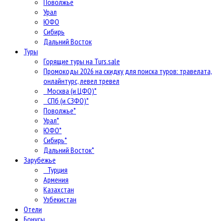
Поволжье
Урал
ЮФО
Сибирь
Дальний Восток
Туры
Горящие туры на Turs.sale
Промокоды 2026 на скидку для поиска туров: травелата,
онлайнтурс, левел тревел
Москва (и ЦФО)*
СПб (и СЗФО)*
Поволжье*
Урал*
ЮФО*
Сибирь*
Дальний Восток*
Зарубежье
Турция
Армения
Казахстан
Узбекистан
Отели
Бонусы