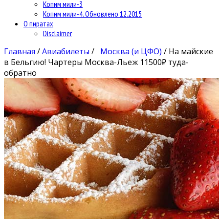
Копим мили-3
Копим мили-4. Обновлено 12.2015
О пиратах
Disclaimer
Главная
/
Авиабилеты
/
Москва (и ЦФО)
/
На майские
в Бельгию! Чартеры Москва-Льеж 11500₽ туда-
обратно