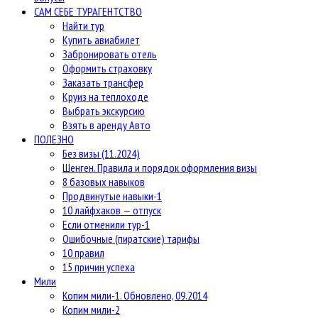
САМ СЕБЕ ТУРАГЕНТСТВО
Найти тур
Купить авиабилет
Забронировать отель
Оформить страховку
Заказать трансфер
Круиз на теплоходе
Выбрать экскурсию
Взять в аренду Авто
ПОЛЕЗНО
Без визы (11.2024)
Шенген. Правила и порядок оформления визы
8 базовых навыков
Продвинутые навыки-1
10 лайфхаков — отпуск
Если отменили тур-1
Ошибочные (пиратские) тарифы
10 правил
15 причин успеха
Мили
Копим мили-1. Обновлено, 09.2014
Копим мили-2