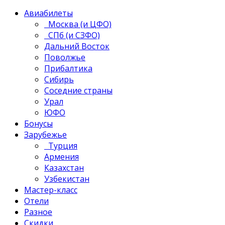
Авиабилеты
Москва (и ЦФО)
СПб (и СЗФО)
Дальний Восток
Поволжье
Прибалтика
Сибирь
Соседние страны
Урал
ЮФО
Бонусы
Зарубежье
Турция
Армения
Казахстан
Узбекистан
Мастер-класс
Отели
Разное
Скидки