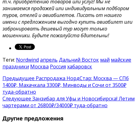
т.ч. приобретению товаров или услуг! Мы не
занимаемся продажей или индивидуальным подбором
туров, отелей и авиабилетов. Писать от нашего
имени с предложением выгодно купить авиабилет или
забронировать дешевый тур могут только
мошенники. Будьте пожалуйста бдительны!
Теги:
Nordwind
апрель
Дальний Восток
май
майские
праздники
Москва
Россия
хабаровск
Предыдущее
Распродажа НордСтар: Москва — СПб
1400₽, Махачкала 3300₽, Минводы и Сочи от 3500₽
туда-обратно
Следующее
Занзибар для Уфы и Новосибирска! Летим
чартерами от 26800₽/34000₽ туда-обратно
Другие предложения