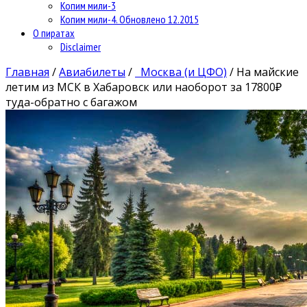
Копим мили-3
Копим мили-4. Обновлено 12.2015
О пиратах
Disclaimer
Главная
/
Авиабилеты
/
Москва (и ЦФО)
/
На майские
летим из МСК в Хабаровск или наоборот за 17800₽
туда-обратно с багажом