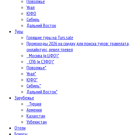
Поволжье
Урал
ЮФО
Сибирь
Дальний Восток
Туры
Горящие туры на Turs.sale
Промокоды 2026 на скидку для поиска туров: травелата,
онлайнтурс, левел тревел
Москва (и ЦФО)*
СПб (и СЗФО)*
Поволжье*
Урал*
ЮФО*
Сибирь*
Дальний Восток*
Зарубежье
Турция
Армения
Казахстан
Узбекистан
Отели
Бонусы