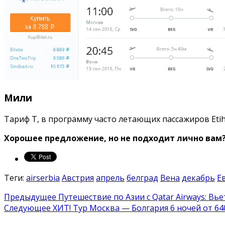
Мили
Тариф T, в программу часто летающих пассажиров Etih
Хорошее предложение, но не подходит лично вам
Теги:
airserbia
Австрия
апрель
белград
Вена
декабрь
Е
Предыдущее
Путешествие по Азии с Qatar Airways: Вь
Следующее
ХИТ! Тур Москва — Болгария 6 ночей от 64