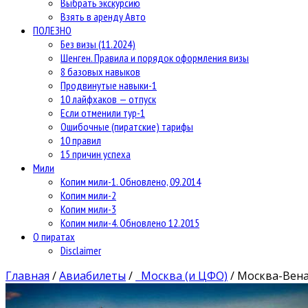
Выбрать экскурсию
Взять в аренду Авто
ПОЛЕЗНО
Без визы (11.2024)
Шенген. Правила и порядок оформления визы
8 базовых навыков
Продвинутые навыки-1
10 лайфхаков — отпуск
Если отменили тур-1
Ошибочные (пиратские) тарифы
10 правил
15 причин успеха
Мили
Копим мили-1. Обновлено, 09.2014
Копим мили-2
Копим мили-3
Копим мили-4. Обновлено 12.2015
О пиратах
Disclaimer
Главная
/
Авиабилеты
/
Москва (и ЦФО)
/
Москва-Вена