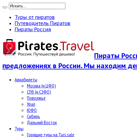
Туры от пиратов
Путеводитель Пиратов
Пираты Россия
Пираты Росси
предложениях в России. Мы находим де
Авиабилеты
Москва (и ЦФО)
СПб (и СЗФО)
Поволжье
Урал
ЮФО
Сибирь
Дальний Восток
Туры
Горящие туры на Turs.sale