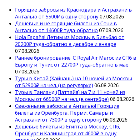
Горящие забросы из Краснодара и Астрахани в
Анталью от 5500₽ в одну сторону
07.08.2026
Дешевые и не горящие билеты из Сочи в
Анталью от 14600₽ туда-обратно
07.08.2026
Hola España! Летим из Москвы в Бильбао от
20200₽ туда-обратно в декабре и январе
07.08.2026
Раннее бронирование. С Royal Air Maroc из СПб в
Европу и Тунис от 22700₽ туда-обратно в мае
07.08.2026
Туры в Китай (Хайнань) на 10 ночей из Москвы
от 52900₽ на чел. (на регулярке)
06.08.2026
Туры в Таиланд (Паттайя) на 7 и 11 ночей из
Москвы от 66500₽ на чел. (в сентябре)
06.08.2026
Свеженькие забросы в Анталью! Горящие
билеты из Оренбурга, Перми, Самары и
Астрахани от 7300₽ в одну сторону
06.08.2026
Дешевые билеты из Египта в Москву, СПб,
Оренбург и Калининград от 4600₽ в одну