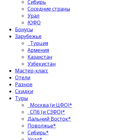
Сибирь
Соседние страны
Урал
ЮФО
Бонусы
Зарубежье
Турция
Армения
Казахстан
Узбекистан
Мастер-класс
Отели
Разное
Скидки
Туры
Москва (и ЦФО)*
СПб (и СЗФО)*
Дальний Восток*
Поволжье*
Сибирь*
Урал*