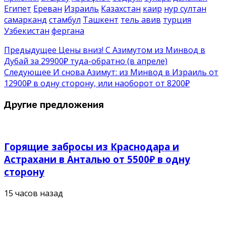
Египет
Ереван
Израиль
Казахстан
каир
нур султан
самарканд
стамбул
Ташкент
тель авив
турция
Узбекистан
фергана
Предыдущее
Цены вниз! С Азимутом из Минвод в
Дубай за 29900₽ туда-обратно (в апреле)
Следующее
И снова Азимут: из Минвод в Израиль от
12900₽ в одну сторону, или наоборот от 8200₽
Другие предложения
Горящие забросы из Краснодара и
Астрахани в Анталью от 5500₽ в одну
сторону
15 часов назад