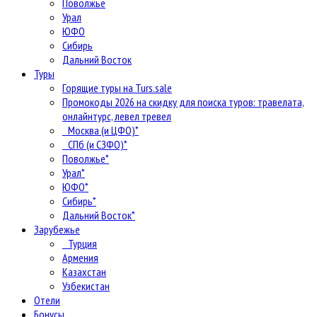
Поволжье
Урал
ЮФО
Сибирь
Дальний Восток
Туры
Горящие туры на Turs.sale
Промокоды 2026 на скидку для поиска туров: травелата,
онлайнтурс, левел тревел
Москва (и ЦФО)*
СПб (и СЗФО)*
Поволжье*
Урал*
ЮФО*
Сибирь*
Дальний Восток*
Зарубежье
Турция
Армения
Казахстан
Узбекистан
Отели
Бонусы