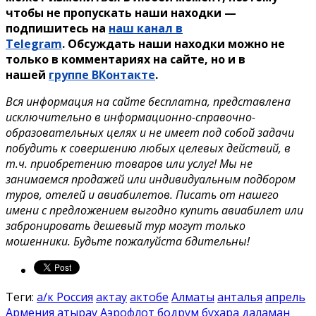
чтобы не пропускать наши находки —
подпишитесь на
наш канал в
Telegram
. Обсуждать наши находки можно не
только в комментариях на сайте, но и в
нашей
группе ВКонтакте
.
Вся информация на сайте бесплатна, представлена
исключительно в информационно-справочно-
образовательных целях и не имеет под собой задачи
побудить к совершению любых целевых действий, в
т.ч. приобретению товаров или услуг! Мы не
занимаемся продажей или индивидуальным подбором
туров, отелей и авиабилетов. Писать от нашего
имени с предложением выгодно купить авиабилет или
забронировать дешевый тур могут только
мошенники. Будьте пожалуйста бдительны!
Теги:
а/к Россия
актау
актобе
Алматы
анталья
апрель
Армения
атырау
Аэрофлот
бодрум
бухара
даламан