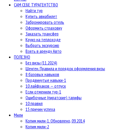
САМ СЕБЕ ТУРАГЕНТСТВО
Найти тур
Купить авиабилет
Забронировать отель
Оформить страховку
Заказать трансфер
Круиз на теплоходе
Выбрать экскурсию
Взять в аренду Авто
ПОЛЕЗНО
Без визы (11.2024)
Шенген. Правила и порядок оформления визы
8 базовых навыков
Продвинутые навыки-1
10 лайфхаков — отпуск
Если отменили тур-1
Ошибочные (пиратские) тарифы
10 правил
15 причин успеха
Мили
Копим мили-1. Обновлено, 09.2014
Копим мили-2