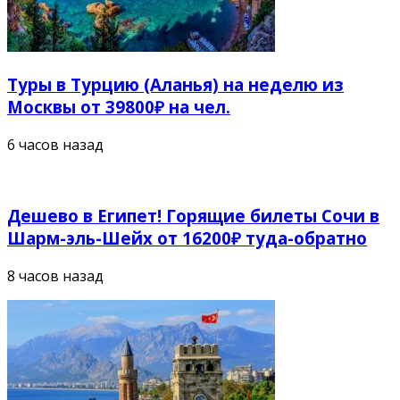
Туры в Турцию (Аланья) на неделю из
Москвы от 39800₽ на чел.
6 часов назад
Дешево в Египет! Горящие билеты Сочи в
Шарм-эль-Шейх от 16200₽ туда-обратно
8 часов назад