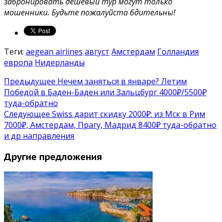
забронировать дешевый тур могут только
мошенники. Будьте пожалуйста бдительны!
Теги:
aegean airlines
август
Амстердам
Голландия
европа
Нидерланды
Предыдущее
Нечем заняться в январе? Летим
Победой в Баден-Баден или Зальцбург 4000₽/5500₽
туда-обратно
Следующее
Swiss дарит скидку 2000₽: из Мск в Рим
7000₽, Амстердам, Прагу, Мадрид 8400₽ туда-обратно
и др направления
Другие предложения