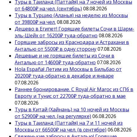
Туры в Таиланд (Паттайя) на 7 ночей из Москвы
от 64800₽ на чел. (сентябрь)
08.08.2026
Туры в Турцию (Аланья) на неделю из Москвы
от 39800₽ на чел.
08.08.2026
Дешево в Египет! Горящие билеты Сочи в Шарм-
эль-Шейх от 16200₽ туда-обратно
08.08.2026
Горящие забросы из Краснодара и Астрахани в
Анталью от 5500₽ в одну сторону
07.08.2026
Дешевые и не горящие билеты из Сочи в
Анталью от 14600₽ туда-обратно
07.08.2026
Hola España! Летим из Москвы в Бильбао от
20200₽ туда-обратно в декабре и январе
07.08.2026
Раннее бронирование. С Royal Air Maroc из СПб в
Европу и Тунис от 22700₽ туда-обратно в мае
07.08.2026
Туры в Китай (Хайнань) на 10 ночей из Москвы
от 52900₽ на чел. (на регулярке)
06.08.2026
Туры в Таиланд (Паттайя) на 7 и 11 ночей из
Москвы от 66500₽ на чел. (в сентябре)
06.08.2026
Свеженькие забросы в Анталью! Горящие