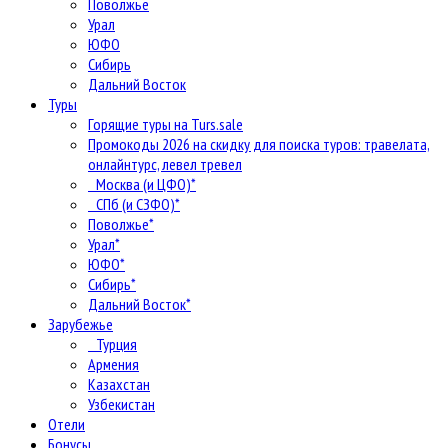
Поволжье
Урал
ЮФО
Сибирь
Дальний Восток
Туры
Горящие туры на Turs.sale
Промокоды 2026 на скидку для поиска туров: травелата,
онлайнтурс, левел тревел
Москва (и ЦФО)*
СПб (и СЗФО)*
Поволжье*
Урал*
ЮФО*
Сибирь*
Дальний Восток*
Зарубежье
Турция
Армения
Казахстан
Узбекистан
Отели
Бонусы