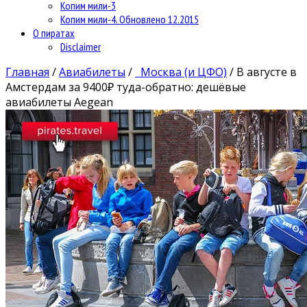
Копим мили-3
Копим мили-4. Обновлено 12.2015
О пиратах
Disclaimer
Главная
/
Авиабилеты
/
Москва (и ЦФО)
/
В августе в
Амстердам за 9400₽ туда-обратно: дешёвые
авиабилеты Aegean