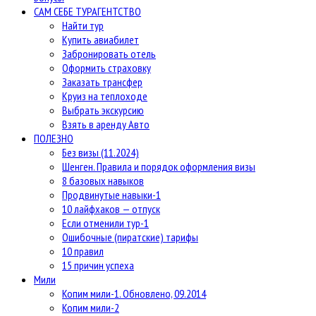
САМ СЕБЕ ТУРАГЕНТСТВО
Найти тур
Купить авиабилет
Забронировать отель
Оформить страховку
Заказать трансфер
Круиз на теплоходе
Выбрать экскурсию
Взять в аренду Авто
ПОЛЕЗНО
Без визы (11.2024)
Шенген. Правила и порядок оформления визы
8 базовых навыков
Продвинутые навыки-1
10 лайфхаков — отпуск
Если отменили тур-1
Ошибочные (пиратские) тарифы
10 правил
15 причин успеха
Мили
Копим мили-1. Обновлено, 09.2014
Копим мили-2