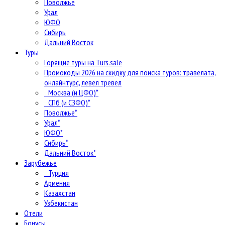
Поволжье
Урал
ЮФО
Сибирь
Дальний Восток
Туры
Горящие туры на Turs.sale
Промокоды 2026 на скидку для поиска туров: травелата,
онлайнтурс, левел тревел
Москва (и ЦФО)*
СПб (и СЗФО)*
Поволжье*
Урал*
ЮФО*
Сибирь*
Дальний Восток*
Зарубежье
Турция
Армения
Казахстан
Узбекистан
Отели
Бонусы