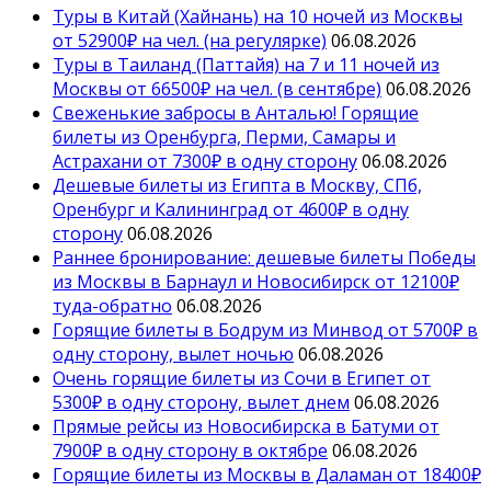
Туры в Китай (Хайнань) на 10 ночей из Москвы
от 52900₽ на чел. (на регулярке)
06.08.2026
Туры в Таиланд (Паттайя) на 7 и 11 ночей из
Москвы от 66500₽ на чел. (в сентябре)
06.08.2026
Свеженькие забросы в Анталью! Горящие
билеты из Оренбурга, Перми, Самары и
Астрахани от 7300₽ в одну сторону
06.08.2026
Дешевые билеты из Египта в Москву, СПб,
Оренбург и Калининград от 4600₽ в одну
сторону
06.08.2026
Раннее бронирование: дешевые билеты Победы
из Москвы в Барнаул и Новосибирск от 12100₽
туда-обратно
06.08.2026
Горящие билеты в Бодрум из Минвод от 5700₽ в
одну сторону, вылет ночью
06.08.2026
Очень горящие билеты из Сочи в Египет от
5300₽ в одну сторону, вылет днем
06.08.2026
Прямые рейсы из Новосибирска в Батуми от
7900₽ в одну сторону в октябре
06.08.2026
Горящие билеты из Москвы в Даламан от 18400₽