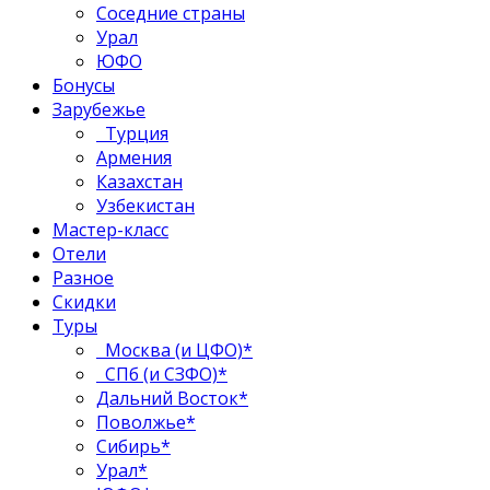
Соседние страны
Урал
ЮФО
Бонусы
Зарубежье
Турция
Армения
Казахстан
Узбекистан
Мастер-класс
Отели
Разное
Скидки
Туры
Москва (и ЦФО)*
СПб (и СЗФО)*
Дальний Восток*
Поволжье*
Сибирь*
Урал*