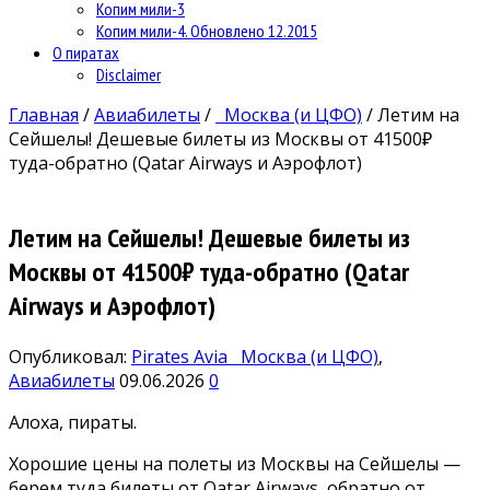
Копим мили-3
Копим мили-4. Обновлено 12.2015
О пиратах
Disclaimer
Главная
/
Авиабилеты
/
Москва (и ЦФО)
/
Летим на
Сейшелы! Дешевые билеты из Москвы от 41500₽
туда-обратно (Qatar Airways и Аэрофлот)
Летим на Сейшелы! Дешевые билеты из
Москвы от 41500₽ туда-обратно (Qatar
Airways и Аэрофлот)
Опубликовал:
Pirates Avia
Москва (и ЦФО)
,
Авиабилеты
09.06.2026
0
Алоха, пираты.
Хорошие цены на полеты из Москвы на Сейшелы —
берем туда билеты от Qatar Airways, обратно от