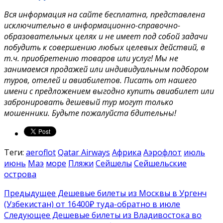
Вся информация на сайте бесплатна, представлена
исключительно в информационно-справочно-
образовательных целях и не имеет под собой задачи
побудить к совершению любых целевых действий, в
т.ч. приобретению товаров или услуг! Мы не
занимаемся продажей или индивидуальным подбором
туров, отелей и авиабилетов. Писать от нашего
имени с предложением выгодно купить авиабилет или
забронировать дешевый тур могут только
мошенники. Будьте пожалуйста бдительны!
Теги:
aeroflot
Qatar Airways
Африка
Аэрофлот
июль
июнь
Маэ
море
Пляжи
Сейшелы
Сейшельские
острова
Предыдущее
Дешевые билеты из Москвы в Ургенч
(Узбекистан) от 16400₽ туда-обратно в июле
Следующее
Дешевые билеты из Владивостока во