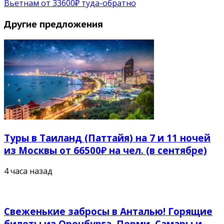
Вьетнам от 33600₽ туда-обратно
Другие предложения
Туры в Таиланд (Паттайя) на 7 и 11 ночей
из Москвы от 66500₽ на чел. (в сентябре)
4 часа назад
Свеженькие забросы в Анталью! Горящие
билеты из Оренбурга, Перми, Самары и