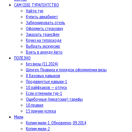
САМ СЕБЕ ТУРАГЕНТСТВО
Найти тур
Купить авиабилет
Забронировать отель
Оформить страховку
Заказать трансфер
Круиз на теплоходе
Выбрать экскурсию
Взять в аренду Авто
ПОЛЕЗНО
Без визы (11.2024)
Шенген. Правила и порядок оформления визы
8 базовых навыков
Продвинутые навыки-1
10 лайфхаков — отпуск
Если отменили тур-1
Ошибочные (пиратские) тарифы
10 правил
15 причин успеха
Мили
Копим мили-1. Обновлено, 09.2014
Копим мили-2