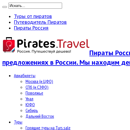
Туры от пиратов
Путеводитель Пиратов
Пираты Россия
Пираты Росси
предложениях в России. Мы находим де
Авиабилеты
Москва (и ЦФО)
СПб (и СЗФО)
Поволжье
Урал
ЮФО
Сибирь
Дальний Восток
Туры
Горящие туры на Turs.sale