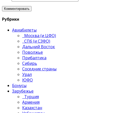
Рубрики
Авиабилеты
Москва (и ЦФО)
СПб (и СЗФО)
Дальний Восток
Поволжье
Прибалтика
Сибирь
Соседние страны
Урал
ЮФО
Бонусы
Зарубежье
Турция
Армения
Казахстан