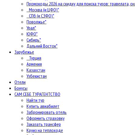
Промокоды 2026 на скидку для поиска туров: травелата, он
Москва (и ЦФО)*
СПб (и СЗФО)*
Поволжье*
Урал*
ЮФО*
Сибирь*
Дальний Восток*
Зарубежье
Турция
Армения
Казахстан
Узбекистан
Отели
Бонусы
САМ СЕБЕ ТУРАГЕНТСТВО
Найти тур
Купить авиабилет
Забронировать отель
Оформить страховку
Заказать трансфер
Круиз на теплоходе