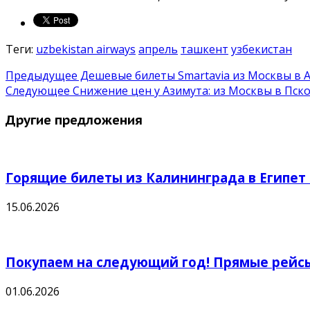
Теги:
uzbekistan airways
апрель
ташкент
узбекистан
Предыдущее
Дешевые билеты Smartavia из Москвы в А
Следующее
Снижение цен у Азимута: из Москвы в Пско
Другие предложения
Горящие билеты из Калининграда в Египет 
15.06.2026
Покупаем на следующий год! Прямые рейсы
01.06.2026