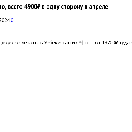
о, всего 4900₽ в одну сторону в апреле
.2024
0
едорого слетать в Узбекистан из Уфы — от 18700₽ туда-о