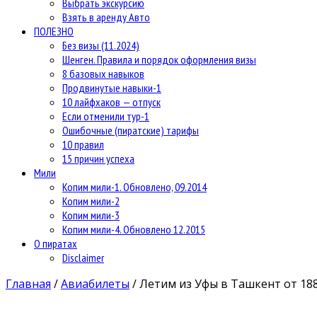
Выбрать экскурсию
Взять в аренду Авто
ПОЛЕЗНО
Без визы (11.2024)
Шенген. Правила и порядок оформления визы
8 базовых навыков
Продвинутые навыки-1
10 лайфхаков — отпуск
Если отменили тур-1
Ошибочные (пиратские) тарифы
10 правил
15 причин успеха
Мили
Копим мили-1. Обновлено, 09.2014
Копим мили-2
Копим мили-3
Копим мили-4. Обновлено 12.2015
О пиратах
Disclaimer
Главная
/
Авиабилеты
/
Летим из Уфы в Ташкент от 188