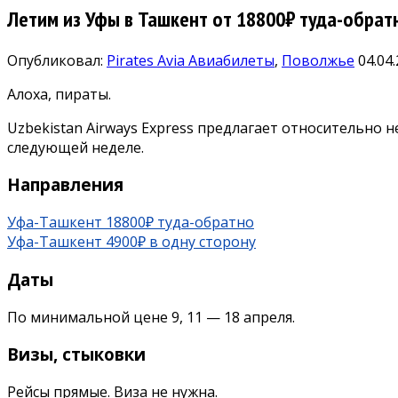
Летим из Уфы в Ташкент от 18800₽ туда-обратн
Опубликовал:
Pirates Avia
Авиабилеты
,
Поволжье
04.04
Алоха, пираты.
Uzbekistan Airways Express предлагает относительно н
следующей неделе.
Направления
Уфа-Ташкент 18800₽ туда-обратно
Уфа-Ташкент 4900₽ в одну сторону
Даты
По минимальной цене 9, 11 — 18 апреля.
Визы, стыковки
Рейсы прямые. Виза не нужна.