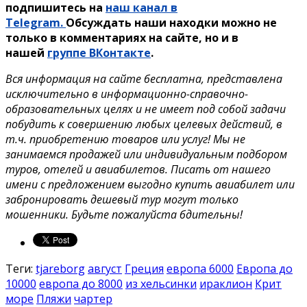
подпишитесь на
наш канал в
Telegram.
Обсуждать наши находки можно не
только в комментариях на сайте, но и в
нашей
группе ВКонтакте
.
Вся информация на сайте бесплатна, представлена
исключительно в информационно-справочно-
образовательных целях и не имеет под собой задачи
побудить к совершению любых целевых действий, в
т.ч. приобретению товаров или услуг! Мы не
занимаемся продажей или индивидуальным подбором
туров, отелей и авиабилетов. Писать от нашего
имени с предложением выгодно купить авиабилет или
забронировать дешевый тур могут только
мошенники. Будьте пожалуйста бдительны!
Теги:
tjareborg
август
Греция
европа 6000
Европа до
10000
европа до 8000
из хельсинки
ираклион
Крит
море
Пляжи
чартер