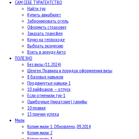
САМ СЕБЕ ТУРАГЕНТСТВО
Найти тур
Купить авиабилет
Забронировать отель
Оформить страховку
Заказать трансфер
Круиз на теплоходе
Выбрать экскурсию
Взять в аренду Авто
ПОЛЕЗНО
Без визы (11.2024)
Шенген. Правила и порядок оформления визы
8 базовых навыков
Продвинутые навыки-1
10 лайфхаков — отпуск
Если отменили тур-1
Ошибочные (пиратские) тарифы
10 правил
15 причин успеха
Мили
Копим мили-1. Обновлено, 09.2014
Копим мили-2
Копим мили-3