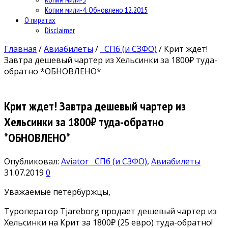
Копим мили-4. Обновлено 12.2015
О пиратах
Disclaimer
Главная
/
Авиабилеты
/
СПб (и СЗФО)
/
Крит ждет!
Завтра дешевый чартер из Хельсинки за 1800₽ туда-
обратно *ОБНОВЛЕНО*
Крит ждет! Завтра дешевый чартер из
Хельсинки за 1800₽ туда-обратно
*ОБНОВЛЕНО*
Опубликовал:
Aviator
СПб (и СЗФО)
,
Авиабилеты
31.07.2019
0
Уважаемые петербуржцы,
Туроператор Tjareborg продает дешевый чартер из
Хельсинки на Крит за 1800₽ (25 евро) туда-обратно!