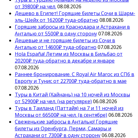
от 39800₽ на чел.
08.08.2026
Дешево в Египет! Горящие билеты Сочи в Шарм-
эль-Шейх от 16200₽ туда-обратно
08.08.2026
Горящие забросы из Краснодара и Астрахани в
Анталью от 5500₽ в одну сторону
07.08.2026
Дешевые и не горящие билеты из Сочи в
Анталью от 14600₽ туда-обратно
07.08.2026
Hola España! Летим из Москвы в Бильбао от
20200₽ туда-обратно в декабре и январе
07.08.2026
Раннее бронирование. С Royal Air Maroc из СПб в
Европу и Тунис от 22700₽ туда-обратно в мае
07.08.2026
Туры в Китай (Хайнань) на 10 ночей из Москвы
от 52900₽ на чел. (на регулярке)
06.08.2026
Туры в Таиланд (Паттайя) на 7 и 11 ночей из
Москвы от 66500₽ на чел. (в сентябре)
06.08.2026
Свеженькие забросы в Анталью! Горящие
билеты из Оренбурга, Перми, Самары и
Астрахани от 7300₽ в одну сторону
06.08.2026