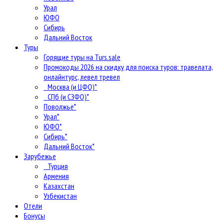
Урал
ЮФО
Сибирь
Дальний Восток
Туры
Горящие туры на Turs.sale
Промокоды 2026 на скидку для поиска туров: травелата,
онлайнтурс, левел тревел
Москва (и ЦФО)*
СПб (и СЗФО)*
Поволжье*
Урал*
ЮФО*
Сибирь*
Дальний Восток*
Зарубежье
Турция
Армения
Казахстан
Узбекистан
Отели
Бонусы