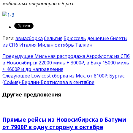
мобильных операторов в 5 раз.
Теги:
авиасборка
бельгия
Брюссель
дешевые билеты
из СПб
Италия
Милан
октябрь
Таллин
Предыдущее
Мильная распродажа Аэрофлота: из СПб
в Новосибирск 22000 миль + 3000₽, в Баку 15000 миль
+ 4600₽ и др направления
Следующее
Low cost сборка из Мск. от 8100₽: Бургас
(София)-Берлин-Братислава в сентябре
Другие предложения
Прямые рейсы из Новосибирска в Батуми
от 7900₽ в одну сторону в октябре