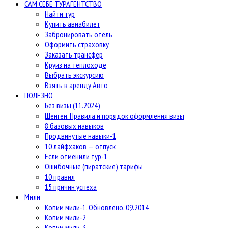
САМ СЕБЕ ТУРАГЕНТСТВО
Найти тур
Купить авиабилет
Забронировать отель
Оформить страховку
Заказать трансфер
Круиз на теплоходе
Выбрать экскурсию
Взять в аренду Авто
ПОЛЕЗНО
Без визы (11.2024)
Шенген. Правила и порядок оформления визы
8 базовых навыков
Продвинутые навыки-1
10 лайфхаков — отпуск
Если отменили тур-1
Ошибочные (пиратские) тарифы
10 правил
15 причин успеха
Мили
Копим мили-1. Обновлено, 09.2014
Копим мили-2
Копим мили-3