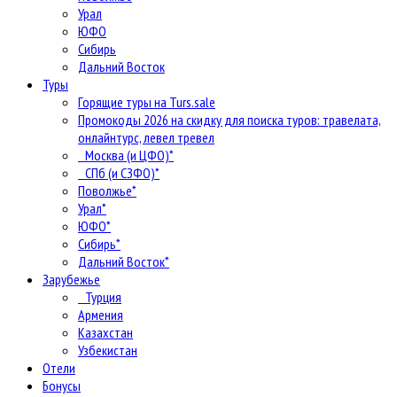
Урал
ЮФО
Сибирь
Дальний Восток
Туры
Горящие туры на Turs.sale
Промокоды 2026 на скидку для поиска туров: травелата,
онлайнтурс, левел тревел
Москва (и ЦФО)*
СПб (и СЗФО)*
Поволжье*
Урал*
ЮФО*
Сибирь*
Дальний Восток*
Зарубежье
Турция
Армения
Казахстан
Узбекистан
Отели
Бонусы