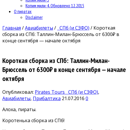
Копим мили-4. Обновлено 12.2015
О пиратах
Disclaimer
Главная
/
Авиабилеты
/
СПб (и СЗФО)
/
Короткая
сборка из СПб: Таллин-Милан-Брюссель от 6300₽ в
конце сентября — начале октября
Короткая сборка из СПб: Таллин-Милан-
Брюссель от 6300₽ в конце сентября — начале
октября
Опубликовал:
Pirates Tours
СПб (и СЗФО)
,
Авиабилеты
,
Прибалтика
21.07.2016
0
Алоха, пираты.
Коротенька сборка из СПб!