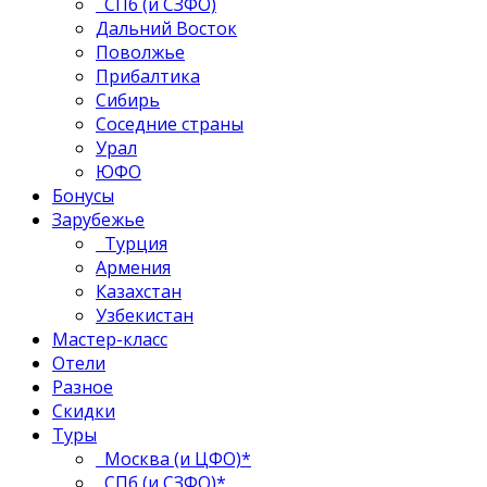
СПб (и СЗФО)
Дальний Восток
Поволжье
Прибалтика
Сибирь
Соседние страны
Урал
ЮФО
Бонусы
Зарубежье
Турция
Армения
Казахстан
Узбекистан
Мастер-класс
Отели
Разное
Скидки
Туры
Москва (и ЦФО)*
СПб (и СЗФО)*