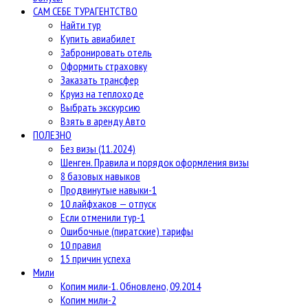
САМ СЕБЕ ТУРАГЕНТСТВО
Найти тур
Купить авиабилет
Забронировать отель
Оформить страховку
Заказать трансфер
Круиз на теплоходе
Выбрать экскурсию
Взять в аренду Авто
ПОЛЕЗНО
Без визы (11.2024)
Шенген. Правила и порядок оформления визы
8 базовых навыков
Продвинутые навыки-1
10 лайфхаков — отпуск
Если отменили тур-1
Ошибочные (пиратские) тарифы
10 правил
15 причин успеха
Мили
Копим мили-1. Обновлено, 09.2014
Копим мили-2