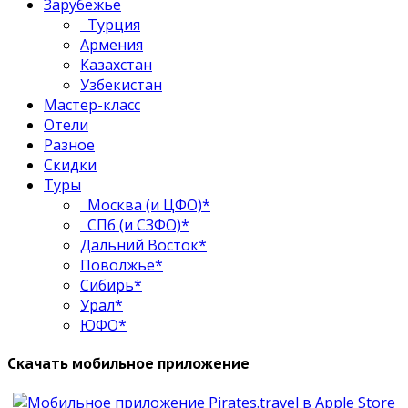
Зарубежье
Турция
Армения
Казахстан
Узбекистан
Мастер-класс
Отели
Разное
Скидки
Туры
Москва (и ЦФО)*
СПб (и СЗФО)*
Дальний Восток*
Поволжье*
Сибирь*
Урал*
ЮФО*
Скачать мобильное приложение