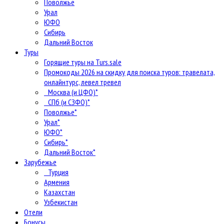
Поволжье
Урал
ЮФО
Сибирь
Дальний Восток
Туры
Горящие туры на Turs.sale
Промокоды 2026 на скидку для поиска туров: травелата,
онлайнтурс, левел тревел
Москва (и ЦФО)*
СПб (и СЗФО)*
Поволжье*
Урал*
ЮФО*
Сибирь*
Дальний Восток*
Зарубежье
Турция
Армения
Казахстан
Узбекистан
Отели
Бонусы