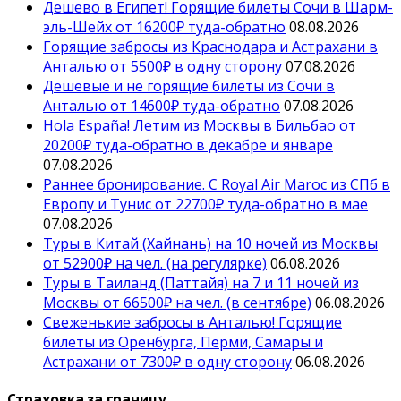
Дешево в Египет! Горящие билеты Сочи в Шарм-
эль-Шейх от 16200₽ туда-обратно
08.08.2026
Горящие забросы из Краснодара и Астрахани в
Анталью от 5500₽ в одну сторону
07.08.2026
Дешевые и не горящие билеты из Сочи в
Анталью от 14600₽ туда-обратно
07.08.2026
Hola España! Летим из Москвы в Бильбао от
20200₽ туда-обратно в декабре и январе
07.08.2026
Раннее бронирование. С Royal Air Maroc из СПб в
Европу и Тунис от 22700₽ туда-обратно в мае
07.08.2026
Туры в Китай (Хайнань) на 10 ночей из Москвы
от 52900₽ на чел. (на регулярке)
06.08.2026
Туры в Таиланд (Паттайя) на 7 и 11 ночей из
Москвы от 66500₽ на чел. (в сентябре)
06.08.2026
Свеженькие забросы в Анталью! Горящие
билеты из Оренбурга, Перми, Самары и
Астрахани от 7300₽ в одну сторону
06.08.2026
Страховка за границу