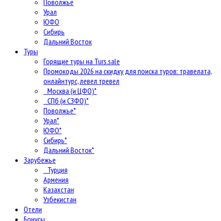
Поволжье
Урал
ЮФО
Сибирь
Дальний Восток
Туры
Горящие туры на Turs.sale
Промокоды 2026 на скидку для поиска туров: травелата,
онлайнтурс, левел тревел
Москва (и ЦФО)*
СПб (и СЗФО)*
Поволжье*
Урал*
ЮФО*
Сибирь*
Дальний Восток*
Зарубежье
Турция
Армения
Казахстан
Узбекистан
Отели
Бонусы