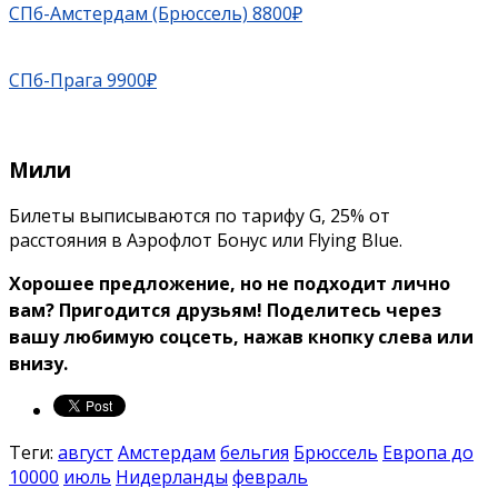
СПб-Амстердам (Брюссель) 8800₽
СПб-Прага 9900₽
Мили
Билеты выписываются по тарифу G, 25% от
расстояния в Аэрофлот Бонус или Flying Blue.
Хорошее предложение, но не подходит лично
вам? Пригодится друзьям!
Поделитесь через
вашу любимую соцсеть, нажав кнопку слева или
внизу.
Теги:
август
Амстердам
бельгия
Брюссель
Европа до
10000
июль
Нидерланды
февраль