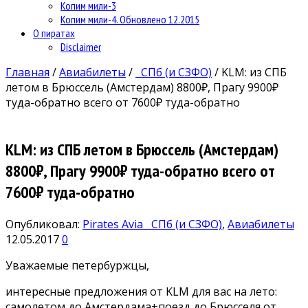
Копим мили-3
Копим мили-4. Обновлено 12.2015
О пиратах
Disclaimer
Главная
/
Авиабилеты
/
СПб (и СЗФО)
/
KLM: из СПБ
летом в Брюссель (Амстердам) 8800₽, Прагу 9900₽
туда-обратно всего от 7600₽ туда-обратно
KLM: из СПБ летом в Брюссель (Амстердам)
8800₽, Прагу 9900₽ туда-обратно всего от
7600₽ туда-обратно
Опубликовал:
Pirates Avia
СПб (и СЗФО)
,
Авиабилеты
12.05.2017
0
Уважаемые петербуржцы,
интересные предложения от KLM для вас на лето:
самолетом до Амстердама+поезд до Брюсселя от