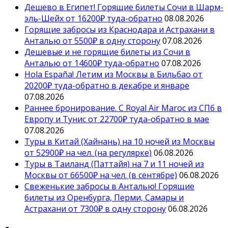
Дешево в Египет! Горящие билеты Сочи в Шарм-
эль-Шейх от 16200₽ туда-обратно
08.08.2026
Горящие забросы из Краснодара и Астрахани в
Анталью от 5500₽ в одну сторону
07.08.2026
Дешевые и не горящие билеты из Сочи в
Анталью от 14600₽ туда-обратно
07.08.2026
Hola España! Летим из Москвы в Бильбао от
20200₽ туда-обратно в декабре и январе
07.08.2026
Раннее бронирование. С Royal Air Maroc из СПб в
Европу и Тунис от 22700₽ туда-обратно в мае
07.08.2026
Туры в Китай (Хайнань) на 10 ночей из Москвы
от 52900₽ на чел. (на регулярке)
06.08.2026
Туры в Таиланд (Паттайя) на 7 и 11 ночей из
Москвы от 66500₽ на чел. (в сентябре)
06.08.2026
Свеженькие забросы в Анталью! Горящие
билеты из Оренбурга, Перми, Самары и
Астрахани от 7300₽ в одну сторону
06.08.2026