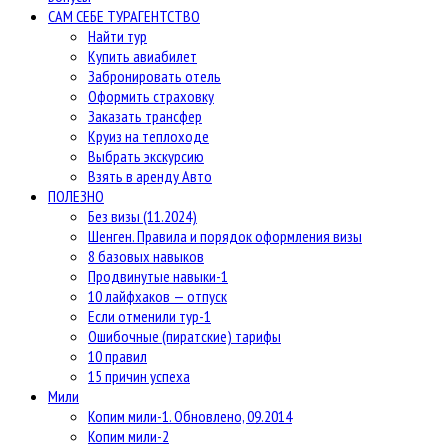
САМ СЕБЕ ТУРАГЕНТСТВО
Найти тур
Купить авиабилет
Забронировать отель
Оформить страховку
Заказать трансфер
Круиз на теплоходе
Выбрать экскурсию
Взять в аренду Авто
ПОЛЕЗНО
Без визы (11.2024)
Шенген. Правила и порядок оформления визы
8 базовых навыков
Продвинутые навыки-1
10 лайфхаков — отпуск
Если отменили тур-1
Ошибочные (пиратские) тарифы
10 правил
15 причин успеха
Мили
Копим мили-1. Обновлено, 09.2014
Копим мили-2