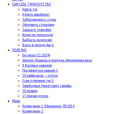
САМ СЕБЕ ТУРАГЕНТСТВО
Найти тур
Купить авиабилет
Забронировать отель
Оформить страховку
Заказать трансфер
Круиз на теплоходе
Выбрать экскурсию
Взять в аренду Авто
ПОЛЕЗНО
Без визы (11.2024)
Шенген. Правила и порядок оформления визы
8 базовых навыков
Продвинутые навыки-1
10 лайфхаков — отпуск
Если отменили тур-1
Ошибочные (пиратские) тарифы
10 правил
15 причин успеха
Мили
Копим мили-1. Обновлено, 09.2014
Копим мили-2