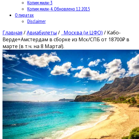
Копим мили-3
Копим мили-4. Обновлено 12.2015
О пиратах
Disclaimer
Главная
/
Авиабилеты
/
Москва (и ЦФО)
/
Кабо-
Верде+Амстердам в сборке из Мск/СПБ от 18700₽ в
марте (в т.ч. на 8 Марта!).