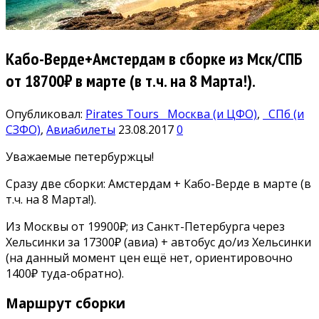
Кабо-Верде+Амстердам в сборке из Мск/СПБ
от 18700₽ в марте (в т.ч. на 8 Марта!).
Опубликовал:
Pirates Tours
Москва (и ЦФО)
,
СПб (и
СЗФО)
,
Авиабилеты
23.08.2017
0
Уважаемые петербуржцы!
Сразу две сборки: Амстердам + Кабо-Верде в марте (в
т.ч. на 8 Марта!).
Из Москвы от 19900₽; из Санкт-Петербурга через
Хельсинки за 17300₽ (авиа) + автобус до/из Хельсинки
(на данный момент цен ещё нет, ориентировочно
1400₽ туда-обратно).
Маршрут сборки