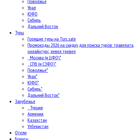
Поволжье
Урал
ЮФО
Сибирь
Дальний Восток
Туры
Горящие туры на Turs.sale
Промокоды 2026 на скидку для поиска туров: травелата,
онлайнтурс, левел тревел
Москва (и ЦФО)*
СПб (и СЗФО)*
Поволжье*
Урал*
ЮФО*
Сибирь*
Дальний Восток*
Зарубежье
Турция
Армения
Казахстан
Узбекистан
Отели
Бонусы