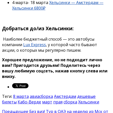
4 марта- 18 марта
Хельсинки — Амстердам —
Хельсинки 6800₽
Добраться до/из Хельсинки:
Наиболее бюджетный способ — это автобусы
компании
Lux Express
, у которой часто бывают
акции, о которых мы регулярно пишем.
Хорошее предложение, но не подходит лично
вам? Пригодится друзьям!
Поделитесь через
вашу любимую соцсеть, нажав кнопку слева или
внизу.
Теги:
8 марта
авиасборка
Амстердам
дешевые
билеты
Кабо-Верде
март
прая
сборка
Хельсинки
Предыдущее
Без виз! Тур в ОАЭ на неделю из Мск от