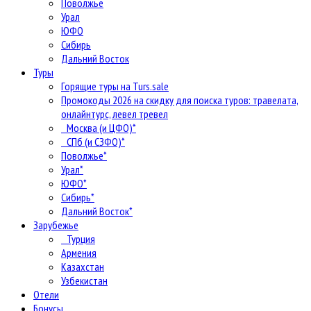
Поволжье
Урал
ЮФО
Сибирь
Дальний Восток
Туры
Горящие туры на Turs.sale
Промокоды 2026 на скидку для поиска туров: травелата,
онлайнтурс, левел тревел
Москва (и ЦФО)*
СПб (и СЗФО)*
Поволжье*
Урал*
ЮФО*
Сибирь*
Дальний Восток*
Зарубежье
Турция
Армения
Казахстан
Узбекистан
Отели
Бонусы