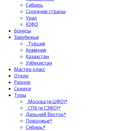
Сибирь
Соседние страны
Урал
ЮФО
Бонусы
Зарубежье
Турция
Армения
Казахстан
Узбекистан
Мастер-класс
Отели
Разное
Скидки
Туры
Москва (и ЦФО)*
СПб (и СЗФО)*
Дальний Восток*
Поволжье*
Сибирь*