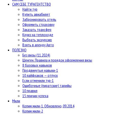
САМ СЕБЕ ТУРАГЕНТСТВО
Найти тур
Купить авиабилет
Забронировать отель
Оформить страховку
Заказать трансфер
Круиз на теплоходе
Выбрать экскурсию
Взять в аренду Авто
ПОЛЕЗНО
Без визы (11.2024)
Шенген. Правила и порядок оформления визы
8 базовых навыков
Продвинутые навыки-1
10 лайфхаков — отпуск
Если отменили тур-1
Ошибочные (пиратские) тарифы
10 правил
15 причин успеха
Мили
Копим мили-1. Обновлено, 09.2014
Копим мили-2