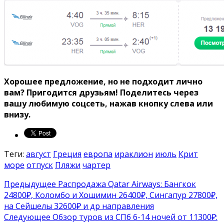
Хорошее предложение, но не подходит лично
вам? Пригодится друзьям!
Поделитесь через
вашу любимую соцсеть, нажав кнопку слева или
внизу.
Теги:
август
Греция
европа
ираклион
июль
Крит
море
отпуск
Пляжи
чартер
Предыдущее
Распродажа Qatar Airways: Бангкок
24800₽, Коломбо и Хошимин 26400₽, Сингапур 27800₽,
на Сейшелы 32600₽ и др направления
Следующее
Обзор туров из СПб 6-14 ночей от 11300₽: