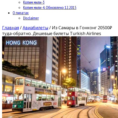
Копим мили-3
Копим мили-4. Обновлено 12.2015
О пиратах
Disclaimer
Главная
/
Авиабилеты
/
Из Самары в Гонконг 20500₽
туда-обратно. Дешевые билеты Turkish Airlines