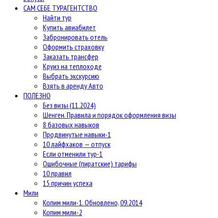
САМ СЕБЕ ТУРАГЕНТСТВО
Найти тур
Купить авиабилет
Забронировать отель
Оформить страховку
Заказать трансфер
Круиз на теплоходе
Выбрать экскурсию
Взять в аренду Авто
ПОЛЕЗНО
Без визы (11.2024)
Шенген. Правила и порядок оформления визы
8 базовых навыков
Продвинутые навыки-1
10 лайфхаков — отпуск
Если отменили тур-1
Ошибочные (пиратские) тарифы
10 правил
15 причин успеха
Мили
Копим мили-1. Обновлено, 09.2014
Копим мили-2