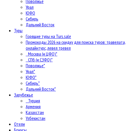
Поволжье
Урал
ЮФО
Сибирь
Дальний Восток
Туры
Горящие туры на Turs.sale
Промокоды 2026 на скидку для поиска туров: травелата,
онлайнтурс, левел тревел
Москва (и ЦФО)*
СПб (и СЗФО)*
Поволжье*
Урал*
ЮФО*
Сибирь*
Дальний Восток*
Зарубежье
Турция
Армения
Казахстан
Узбекистан
Отели
Бонусы