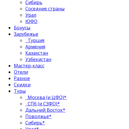
Сибирь
Соседние страны
Урал
ЮФО
Бонусы
Зарубежье
Турция
Армения
Казахстан
Узбекистан
Мастер-класс
Отели
Разное
Скидки
Туры
Москва (и ЦФО)*
СПб (и СЗФО)*
Дальний Восток*
Поволжье*
Сибирь*
Урал*