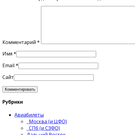
Комментарий
*
Имя
*
Email
*
Сайт
Рубрики
Авиабилеты
Москва (и ЦФО)
СПб (и СЗФО)
Дальний Восток