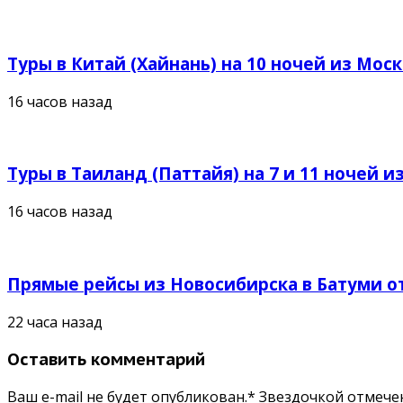
Туры в Китай (Хайнань) на 10 ночей из Москв
16 часов назад
Туры в Таиланд (Паттайя) на 7 и 11 ночей из
16 часов назад
Прямые рейсы из Новосибирска в Батуми от
22 часа назад
Оставить комментарий
Ваш e-mail не будет опубликован.* Звездочкой отмеч