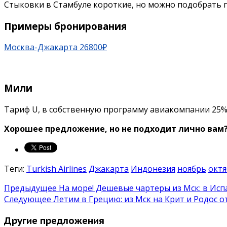
Стыковки в Стамбуле короткие, но можно подобрать 
Примеры бронирования
Москва-Джакарта 26800₽
Мили
Тариф U, в собственную программу авиакомпании 25%
Хорошее предложение, но не подходит лично вам
Теги:
Turkish Airlines
Джакарта
Индонезия
ноябрь
окт
Предыдущее
На море! Дешевые чартеры из Мск: в Исп
Следующее
Летим в Грецию: из Мск на Крит и Родос о
Другие предложения