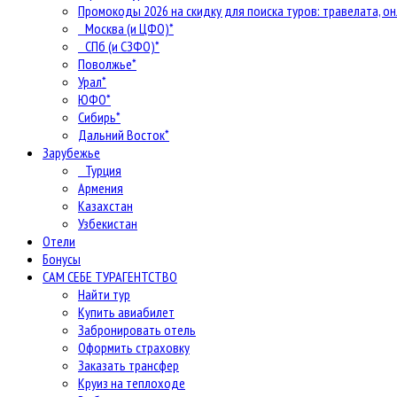
Промокоды 2026 на скидку для поиска туров: травелата, он
Москва (и ЦФО)*
СПб (и СЗФО)*
Поволжье*
Урал*
ЮФО*
Сибирь*
Дальний Восток*
Зарубежье
Турция
Армения
Казахстан
Узбекистан
Отели
Бонусы
САМ СЕБЕ ТУРАГЕНТСТВО
Найти тур
Купить авиабилет
Забронировать отель
Оформить страховку
Заказать трансфер
Круиз на теплоходе