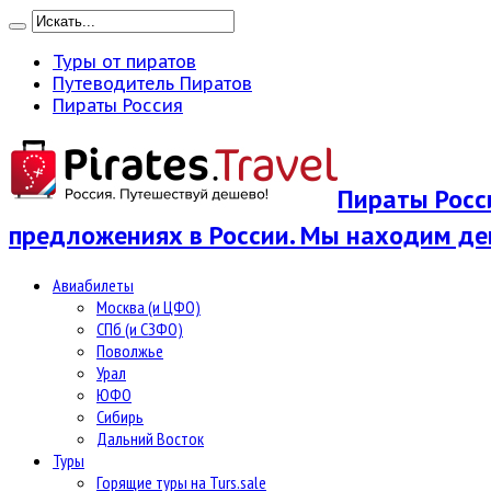
Туры от пиратов
Путеводитель Пиратов
Пираты Россия
Пираты Росси
предложениях в России. Мы находим де
Авиабилеты
Москва (и ЦФО)
СПб (и СЗФО)
Поволжье
Урал
ЮФО
Сибирь
Дальний Восток
Туры
Горящие туры на Turs.sale