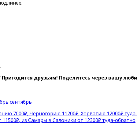
подлинее.
.
? Пригодится друзьям!
Поделитесь через вашу любим
ябрь
сентябрь
анию 7000₽, Черногорию 11200₽, Хорватию 12000₽ туда
т 11500₽, из Самары в Салоники от 12300₽ туда-обратно