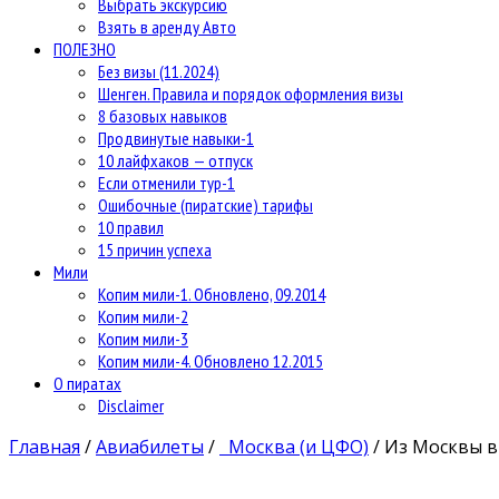
Выбрать экскурсию
Взять в аренду Авто
ПОЛЕЗНО
Без визы (11.2024)
Шенген. Правила и порядок оформления визы
8 базовых навыков
Продвинутые навыки-1
10 лайфхаков — отпуск
Если отменили тур-1
Ошибочные (пиратские) тарифы
10 правил
15 причин успеха
Мили
Копим мили-1. Обновлено, 09.2014
Копим мили-2
Копим мили-3
Копим мили-4. Обновлено 12.2015
О пиратах
Disclaimer
Главная
/
Авиабилеты
/
Москва (и ЦФО)
/
Из Москвы в 