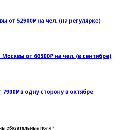
ы от 52900₽ на чел. (на регулярке)
 Москвы от 66500₽ на чел. (в сентябре)
 7900₽ в одну сторону в октябре
ены обязательные поля
*