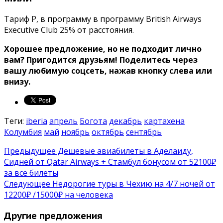
Тариф P, в программу в программу British Airways
Executive Club 25% от расстояния.
Хорошее предложение, но не подходит лично
вам? Пригодится друзьям!
Поделитесь через
вашу любимую соцсеть, нажав кнопку слева или
внизу.
Теги:
iberia
апрель
Богота
декабрь
картахена
Колумбия
май
ноябрь
октябрь
сентябрь
Предыдущее
Дешевые авиабилеты в Аделаиду,
Сидней от Qatar Airways + Стамбул бонусом от 52100₽
за все билеты
Следующее
Недорогие туры в Чехию на 4/7 ночей от
12200₽ /15000₽ на человека
Другие предложения