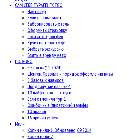
САМ СЕБЕ ТУРАГЕНТСТВО
Найти тур
Купить авиабилет
Забронировать отель
Оформить страховку
Заказать трансфер
Круиз на теплоходе
Выбрать экскурсию
Взять в аренду Авто
ПОЛЕЗНО
Без визы (11.2024)
Шенген. Правила и порядок оформления визы
8 базовых навыков
Продвинутые навыки-1
10 лайфхаков — отпуск
Если отменили тур-1
Ошибочные (пиратские) тарифы
10 правил
15 причин успеха
Мили
Копим мили-1. Обновлено, 09.2014
Копим мили-2