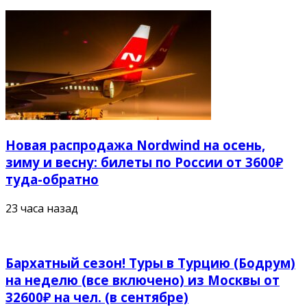
Новая распродажа Nordwind на осень,
зиму и весну: билеты по России от 3600₽
туда-обратно
23 часа назад
Бархатный сезон! Туры в Турцию (Бодрум)
на неделю (все включено) из Москвы от
32600₽ на чел. (в сентябре)