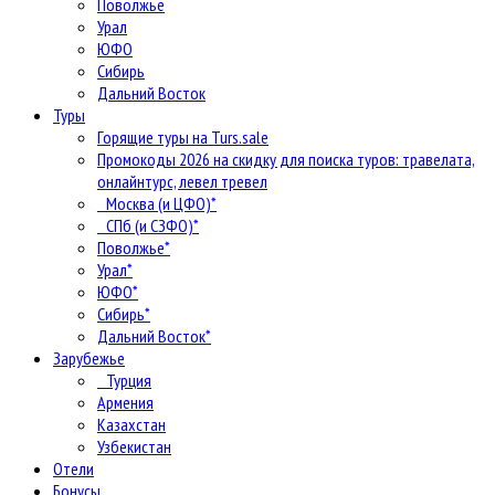
Поволжье
Урал
ЮФО
Сибирь
Дальний Восток
Туры
Горящие туры на Turs.sale
Промокоды 2026 на скидку для поиска туров: травелата,
онлайнтурс, левел тревел
Москва (и ЦФО)*
СПб (и СЗФО)*
Поволжье*
Урал*
ЮФО*
Сибирь*
Дальний Восток*
Зарубежье
Турция
Армения
Казахстан
Узбекистан
Отели
Бонусы