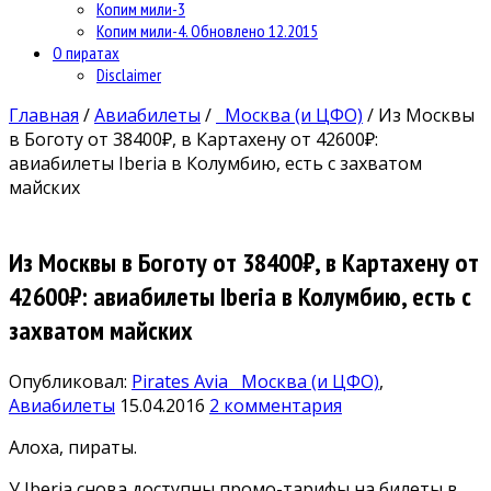
Копим мили-3
Копим мили-4. Обновлено 12.2015
О пиратах
Disclaimer
Главная
/
Авиабилеты
/
Москва (и ЦФО)
/
Из Москвы
в Боготу от 38400₽, в Картахену от 42600₽:
авиабилеты Iberia в Колумбию, есть с захватом
майских
Из Москвы в Боготу от 38400₽, в Картахену от
42600₽: авиабилеты Iberia в Колумбию, есть с
захватом майских
Опубликовал:
Pirates Avia
Москва (и ЦФО)
,
Авиабилеты
15.04.2016
2 комментария
Алоха, пираты.
У Iberia снова доступны промо-тарифы на билеты в