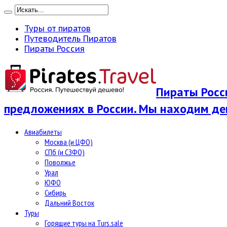
Туры от пиратов
Путеводитель Пиратов
Пираты Россия
Пираты Росси
предложениях в России. Мы находим де
Авиабилеты
Москва (и ЦФО)
СПб (и СЗФО)
Поволжье
Урал
ЮФО
Сибирь
Дальний Восток
Туры
Горящие туры на Turs.sale