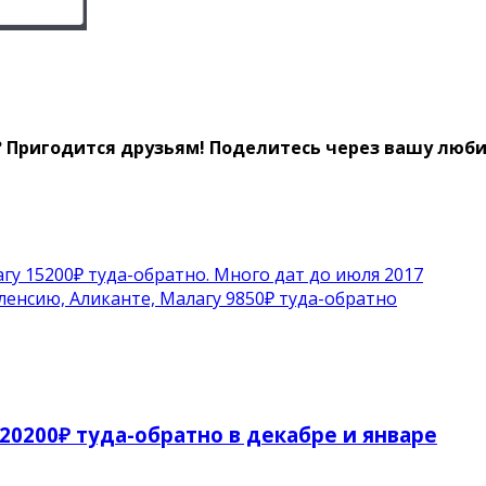
? Пригодится друзьям!
Поделитесь через вашу любим
агу 15200₽ туда-обратно. Много дат до июля 2017
енсию, Аликанте, Малагу 9850₽ туда-обратно
 20200₽ туда-обратно в декабре и январе