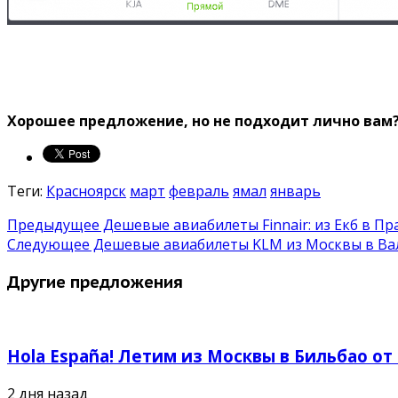
Хорошее предложение, но не подходит лично вам
Теги:
Красноярск
март
февраль
ямал
январь
Предыдущее
Дешевые авиабилеты Finnair: из Екб в Пр
Следующее
Дешевые авиабилеты KLM из Москвы в Вал
Другие предложения
Hola España! Летим из Москвы в Бильбао от
2 дня назад