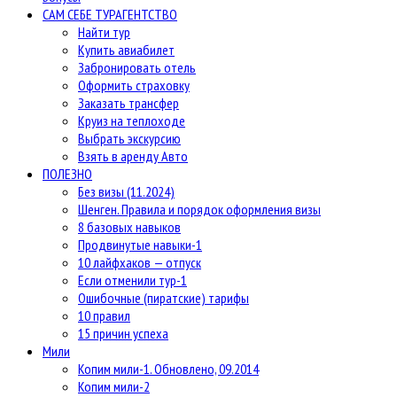
САМ СЕБЕ ТУРАГЕНТСТВО
Найти тур
Купить авиабилет
Забронировать отель
Оформить страховку
Заказать трансфер
Круиз на теплоходе
Выбрать экскурсию
Взять в аренду Авто
ПОЛЕЗНО
Без визы (11.2024)
Шенген. Правила и порядок оформления визы
8 базовых навыков
Продвинутые навыки-1
10 лайфхаков — отпуск
Если отменили тур-1
Ошибочные (пиратские) тарифы
10 правил
15 причин успеха
Мили
Копим мили-1. Обновлено, 09.2014
Копим мили-2