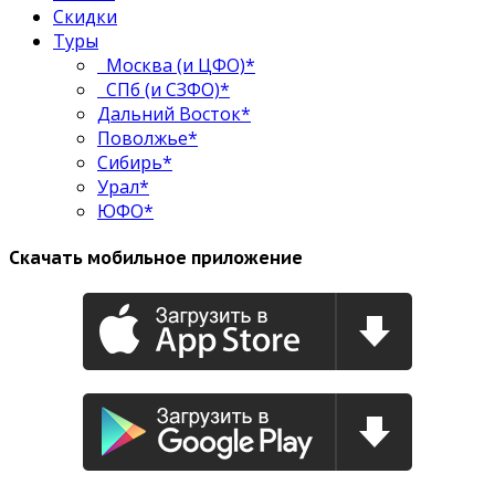
Скидки
Туры
Москва (и ЦФО)*
СПб (и СЗФО)*
Дальний Восток*
Поволжье*
Сибирь*
Урал*
ЮФО*
Скачать мобильное приложение