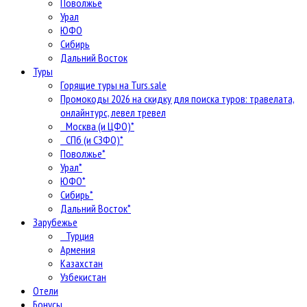
Поволжье
Урал
ЮФО
Сибирь
Дальний Восток
Туры
Горящие туры на Turs.sale
Промокоды 2026 на скидку для поиска туров: травелата,
онлайнтурс, левел тревел
Москва (и ЦФО)*
СПб (и СЗФО)*
Поволжье*
Урал*
ЮФО*
Сибирь*
Дальний Восток*
Зарубежье
Турция
Армения
Казахстан
Узбекистан
Отели
Бонусы