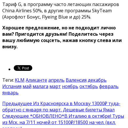
Тариф G, в программу часто летающих пассажиров
China Airlines 50%, в другие программы SkyTeam
(Аэрофлот Бонус, Flyeing Blue и др) 25%.
Хорошее предложение, но не подходит лично
вам? Пригодится друзьям!
Поделитесь через
вашу любимую соцсеть, нажав кнопку слева или
внизу.
Теги:
KLM
Аликанте
апрель
Валенсия
декабрь
Испания
май
малага
март
ноябрь
октябрь
февраль
январь
Предыдущее
Из Красноярска в Москву 13000₽ туда-
обратно с января по март. Дешевые билеты Ямал
Следующее
*ОБНОВЛЕНО*В Италию в октябре! Туры
из Мск. на 7/11 ночей от 15100₽/18500 на чел. (вкл.