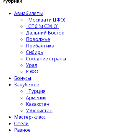
Рубрики
Авиабилеты
Москва (и ЦФО)
СПб (и СЗФО)
Дальний Восток
Поволжье
Прибалтика
Сибирь
Соседние страны
Урал
ЮФО
Бонусы
Зарубежье
Турция
Армения
Казахстан
Узбекистан
Мастер-класс
Отели
Разное