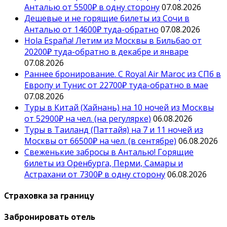
Анталью от 5500₽ в одну сторону
07.08.2026
Дешевые и не горящие билеты из Сочи в
Анталью от 14600₽ туда-обратно
07.08.2026
Hola España! Летим из Москвы в Бильбао от
20200₽ туда-обратно в декабре и январе
07.08.2026
Раннее бронирование. С Royal Air Maroc из СПб в
Европу и Тунис от 22700₽ туда-обратно в мае
07.08.2026
Туры в Китай (Хайнань) на 10 ночей из Москвы
от 52900₽ на чел. (на регулярке)
06.08.2026
Туры в Таиланд (Паттайя) на 7 и 11 ночей из
Москвы от 66500₽ на чел. (в сентябре)
06.08.2026
Свеженькие забросы в Анталью! Горящие
билеты из Оренбурга, Перми, Самары и
Астрахани от 7300₽ в одну сторону
06.08.2026
Страховка за границу
Забронировать отель