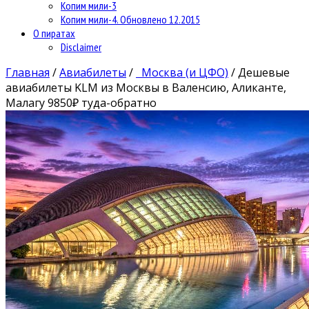
Копим мили-3
Копим мили-4. Обновлено 12.2015
О пиратах
Disclaimer
Главная
/
Авиабилеты
/
Москва (и ЦФО)
/
Дешевые
авиабилеты KLM из Москвы в Валенсию, Аликанте,
Малагу 9850₽ туда-обратно