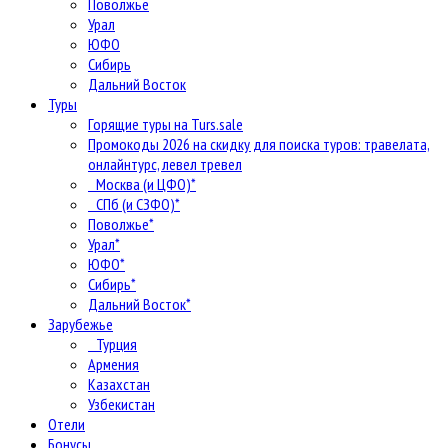
Поволжье
Урал
ЮФО
Сибирь
Дальний Восток
Туры
Горящие туры на Turs.sale
Промокоды 2026 на скидку для поиска туров: травелата,
онлайнтурс, левел тревел
Москва (и ЦФО)*
СПб (и СЗФО)*
Поволжье*
Урал*
ЮФО*
Сибирь*
Дальний Восток*
Зарубежье
Турция
Армения
Казахстан
Узбекистан
Отели
Бонусы