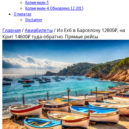
Копим мили-3
Копим мили-4. Обновлено 12.2015
О пиратах
Disclaimer
Главная
/
Авиабилеты
/
Из Екб в Барселону 12800₽, на
Крит 14600₽ туда-обратно. Прямые рейсы