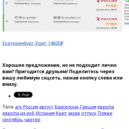
Екатеринбург-Крит 14600₽
Хорошее предложение, но не подходит лично
вам? Пригодится друзьям!
Поделитесь через
вашу любимую соцсеть, нажав кнопку слева или
внизу.
Теги:
а/к Россия
август
Барселона
Греция
европа
европа из екб
Испания
Крит
море
отпуск
Пляжи
сентябрь
чартер