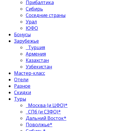
Прибалтика
Сибирь
Соседние страны
Урал
ЮФО
Бонусы
Зарубежье
Турция
Армения
Казахстан
Узбекистан
Мастер-класс
Отели
Разное
Скидки
Туры
Москва (и ЦФО)*
СПб (и СЗФО)*
Дальний Восток*
Поволжье*
Сибирь*