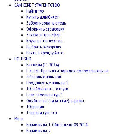
САМ СЕБЕ ТУРАГЕНТСТВО
Найти тур
Купить авиабилет
Забронировать отель
Оформить страховку
Заказать трансфер
Круиз на теплоходе
Выбрать экскурсию
Взять в аренду Авто
ПОЛЕЗНО
Без визы (11.2024)
Шенген. Правила и порядок оформления визы
8 базовых навыков
Продвинутые навыки-1
10 лайфхаков — отпуск
Если отменили тур-1
Ошибочные (пиратские) тарифы
10 правил
15 причин успеха
Мили
Копим мили-1. Обновлено, 09.2014
Копим мили-2