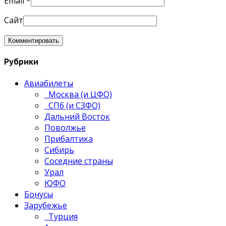
Email
*
Сайт
Рубрики
Авиабилеты
Москва (и ЦФО)
СПб (и СЗФО)
Дальний Восток
Поволжье
Прибалтика
Сибирь
Соседние страны
Урал
ЮФО
Бонусы
Зарубежье
Турция