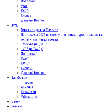
Поволжье
Урал
ЮФО
Сибирь
Дальний Восток
Туры
Горящие туры на Turs.sale
Промокоды 2026 на скидку для поиска туров: травелата,
онлайнтурс, левел тревел
Москва (и ЦФО)*
СПб (и СЗФО)*
Поволжье*
Урал*
ЮФО*
Сибирь*
Дальний Восток*
Зарубежье
Турция
Армения
Казахстан
Узбекистан
Отели
Бонусы