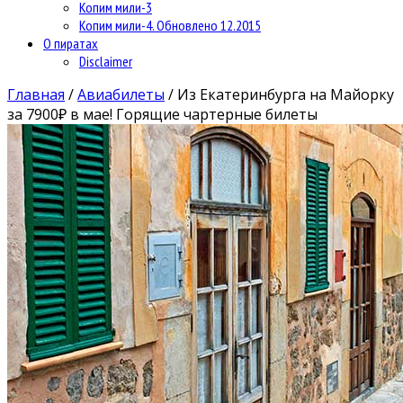
Копим мили-3
Копим мили-4. Обновлено 12.2015
О пиратах
Disclaimer
Главная
/
Авиабилеты
/
Из Екатеринбурга на Майорку
за 7900₽ в мае! Горящие чартерные билеты