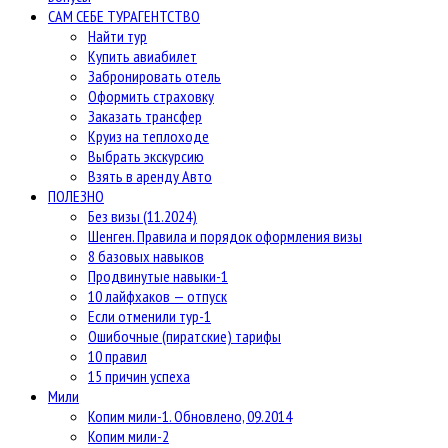
САМ СЕБЕ ТУРАГЕНТСТВО
Найти тур
Купить авиабилет
Забронировать отель
Оформить страховку
Заказать трансфер
Круиз на теплоходе
Выбрать экскурсию
Взять в аренду Авто
ПОЛЕЗНО
Без визы (11.2024)
Шенген. Правила и порядок оформления визы
8 базовых навыков
Продвинутые навыки-1
10 лайфхаков — отпуск
Если отменили тур-1
Ошибочные (пиратские) тарифы
10 правил
15 причин успеха
Мили
Копим мили-1. Обновлено, 09.2014
Копим мили-2