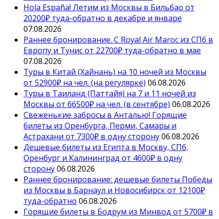
Hola España! Летим из Москвы в Бильбао от
20200₽ туда-обратно в декабре и январе
07.08.2026
Раннее бронирование. С Royal Air Maroc из СПб в
Европу и Тунис от 22700₽ туда-обратно в мае
07.08.2026
Туры в Китай (Хайнань) на 10 ночей из Москвы
от 52900₽ на чел. (на регулярке)
06.08.2026
Туры в Таиланд (Паттайя) на 7 и 11 ночей из
Москвы от 66500₽ на чел. (в сентябре)
06.08.2026
Свеженькие забросы в Анталью! Горящие
билеты из Оренбурга, Перми, Самары и
Астрахани от 7300₽ в одну сторону
06.08.2026
Дешевые билеты из Египта в Москву, СПб,
Оренбург и Калининград от 4600₽ в одну
сторону
06.08.2026
Раннее бронирование: дешевые билеты Победы
из Москвы в Барнаул и Новосибирск от 12100₽
туда-обратно
06.08.2026
Горящие билеты в Бодрум из Минвод от 5700₽ в