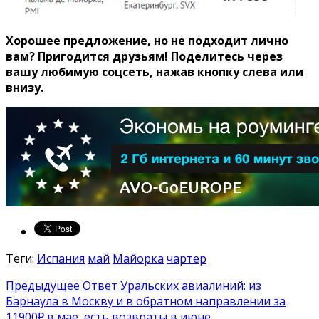
Хорошее предложение, но не подходит лично
вам? Пригодится друзьям!
Поделитесь через
вашу любимую соцсеть, нажав кнопку слева или
внизу.
Теги:
Испания
май
Майорка
чартер
Предыдущее
Ответ Уральских авиалиний: из
Барнаула в Москву и в обратном направлении за
11900₽ в мае, есть возвраты в июне