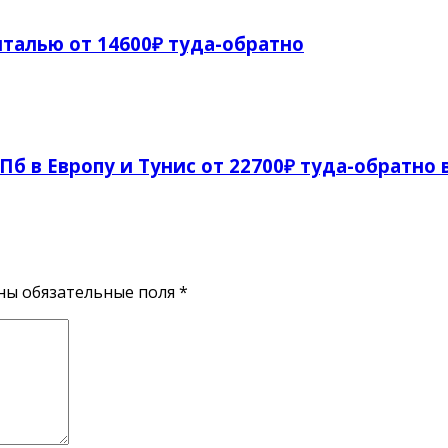
талью от 14600₽ туда-обратно
СПб в Европу и Тунис от 22700₽ туда-обратно 
ены обязательные поля
*