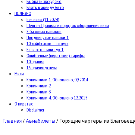
Выбрать экскурсию
Взять в аренду Авто
ПОЛЕЗНО
Без визы (11.2024)
Шенген. Правила и порядок оформления визы
8 базовых навыков
Продвинутые навыки-1
10 лайфхаков — отпуск
Если отменили тур-1
Ошибочные (пиратские) тарифы
10 правил
15 причин успеха
Мили
Копим мили-1. Обновлено, 09.2014
Копим мили-2
Копим мили-3
Копим мили-4. Обновлено 12.2015
О пиратах
Disclaimer
Главная
/
Авиабилеты
/
Горящие чартеры из Благовеще