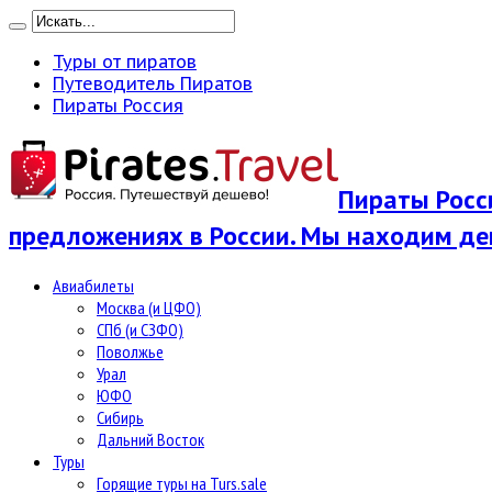
Туры от пиратов
Путеводитель Пиратов
Пираты Россия
Пираты Росси
предложениях в России. Мы находим де
Авиабилеты
Москва (и ЦФО)
СПб (и СЗФО)
Поволжье
Урал
ЮФО
Сибирь
Дальний Восток
Туры
Горящие туры на Turs.sale