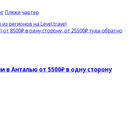
нг
Пляжи
чартер
из регионов на Level.travel
) от 8500₽ в одну сторону, от 25500₽ туда-обратно
и в Анталью от 5500₽ в одну сторону