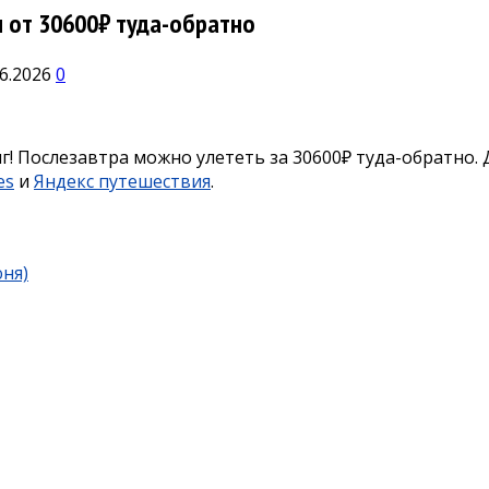
 от 30600₽ туда-обратно
06.2026
0
г! Послезавтра можно улететь за 30600₽ туда-обратно.
es
и
Яндекс путешествия
.
юня)