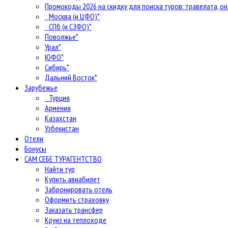
Промокоды 2026 на скидку для поиска туров: травелата, он
Москва (и ЦФО)*
СПб (и СЗФО)*
Поволжье*
Урал*
ЮФО*
Сибирь*
Дальний Восток*
Зарубежье
Турция
Армения
Казахстан
Узбекистан
Отели
Бонусы
САМ СЕБЕ ТУРАГЕНТСТВО
Найти тур
Купить авиабилет
Забронировать отель
Оформить страховку
Заказать трансфер
Круиз на теплоходе