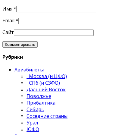
Имя
*
Email
*
Сайт
Рубрики
Авиабилеты
Москва (и ЦФО)
СПб (и СЗФО)
Дальний Восток
Поволжье
Прибалтика
Сибирь
Соседние страны
Урал
ЮФО