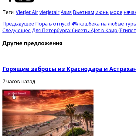
Теги:
VietJet Air
vietjetair
Азия
Вьетнам
июнь
море
няча
Предыдущее
Пора в отпуск! 4% кэшбека на любые туры 
Следующее
Для Петербурга: билеты AJet в Каир (Египет
Другие предложения
Горящие забросы из Краснодара и Астрахан
7 часов назад