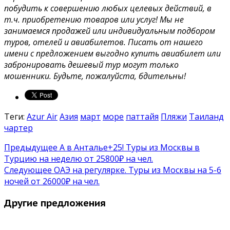
побудить к совершению любых целевых действий, в
т.ч. приобретению товаров или услуг! Мы не
занимаемся продажей или индивидуальным подбором
туров, отелей и авиабилетов. Писать от нашего
имени с предложением выгодно купить авиабилет или
забронировать дешевый тур могут только
мошенники. Будьте, пожалуйста, бдительны!
Теги:
Azur Air
Азия
март
море
паттайя
Пляжи
Таиланд
чартер
Предыдущее
А в Анталье+25! Туры из Москвы в
Турцию на неделю от 25800₽ на чел.
Следующее
ОАЭ на регулярке. Туры из Москвы на 5-6
ночей от 26000₽ на чел.
Другие предложения