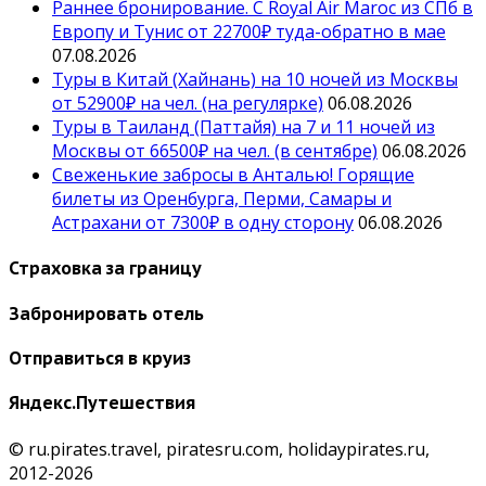
Раннее бронирование. С Royal Air Maroc из СПб в
Европу и Тунис от 22700₽ туда-обратно в мае
07.08.2026
Туры в Китай (Хайнань) на 10 ночей из Москвы
от 52900₽ на чел. (на регулярке)
06.08.2026
Туры в Таиланд (Паттайя) на 7 и 11 ночей из
Москвы от 66500₽ на чел. (в сентябре)
06.08.2026
Свеженькие забросы в Анталью! Горящие
билеты из Оренбурга, Перми, Самары и
Астрахани от 7300₽ в одну сторону
06.08.2026
Страховка за границу
Забронировать отель
Отправиться в круиз
Яндекс.Путешествия
© ru.pirates.travel, piratesru.com, holidaypirates.ru,
2012-2026