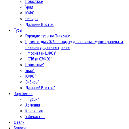
Поволжье
Урал
ЮФО
Сибирь
Дальний Восток
Туры
Горящие туры на Turs.sale
Промокоды 2026 на скидку для поиска туров: травелата,
онлайнтурс, левел тревел
Москва (и ЦФО)*
СПб (и СЗФО)*
Поволжье*
Урал*
ЮФО*
Сибирь*
Дальний Восток*
Зарубежье
Турция
Армения
Казахстан
Узбекистан
Отели
Бонусы