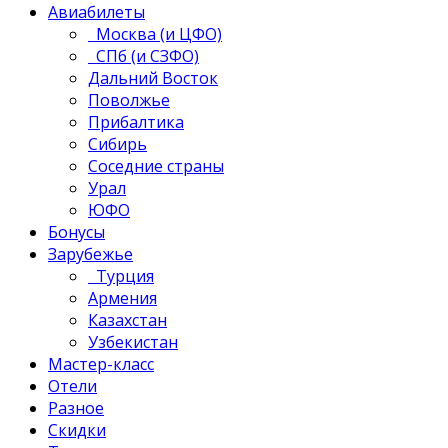
Авиабилеты
Москва (и ЦФО)
СПб (и СЗФО)
Дальний Восток
Поволжье
Прибалтика
Сибирь
Соседние страны
Урал
ЮФО
Бонусы
Зарубежье
Турция
Армения
Казахстан
Узбекистан
Мастер-класс
Отели
Разное
Скидки