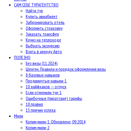
САМ СЕБЕ ТУРАГЕНТСТВО
Найти тур
Купить авиабилет
Забронировать отель
Оформить страховку
Заказать трансфер
Круиз на теплоходе
Выбрать экскурсию
Взять в аренду Авто
ПОЛЕЗНО
Без визы (11.2024)
Шенген. Правила и порядок оформления визы
8 базовых навыков
Продвинутые навыки-1
10 лайфхаков — отпуск
Если отменили тур-1
Ошибочные (пиратские) тарифы
10 правил
15 причин успеха
Мили
Копим мили-1. Обновлено, 09.2014
Копим мили-2