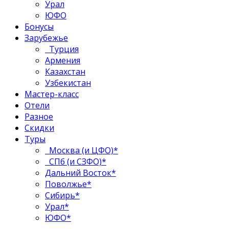
Урал
ЮФО
Бонусы
Зарубежье
Турция
Армения
Казахстан
Узбекистан
Мастер-класс
Отели
Разное
Скидки
Туры
Москва (и ЦФО)*
СПб (и СЗФО)*
Дальний Восток*
Поволжье*
Сибирь*
Урал*
ЮФО*