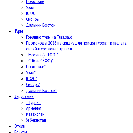
Поволжье
Урал
ЮФО
Сибирь
Дальний Восток
Туры
Горящие туры на Turs.sale
Промокоды 2026 на скидку для поиска туров: травелата,
онлайнтурс, левел тревел
Москва (и ЦФО)*
СПб (и СЗФО)*
Поволжье*
Урал*
ЮФО*
Сибирь*
Дальний Восток*
Зарубежье
Турция
Армения
Казахстан
Узбекистан
Отели
Бонусы