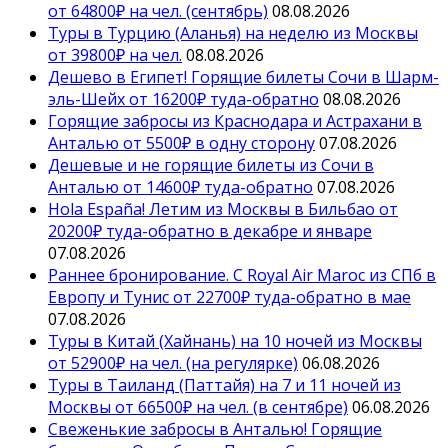
от 64800₽ на чел. (сентябрь)
08.08.2026
Туры в Турцию (Аланья) на неделю из Москвы
от 39800₽ на чел.
08.08.2026
Дешево в Египет! Горящие билеты Сочи в Шарм-
эль-Шейх от 16200₽ туда-обратно
08.08.2026
Горящие забросы из Краснодара и Астрахани в
Анталью от 5500₽ в одну сторону
07.08.2026
Дешевые и не горящие билеты из Сочи в
Анталью от 14600₽ туда-обратно
07.08.2026
Hola España! Летим из Москвы в Бильбао от
20200₽ туда-обратно в декабре и январе
07.08.2026
Раннее бронирование. С Royal Air Maroc из СПб в
Европу и Тунис от 22700₽ туда-обратно в мае
07.08.2026
Туры в Китай (Хайнань) на 10 ночей из Москвы
от 52900₽ на чел. (на регулярке)
06.08.2026
Туры в Таиланд (Паттайя) на 7 и 11 ночей из
Москвы от 66500₽ на чел. (в сентябре)
06.08.2026
Свеженькие забросы в Анталью! Горящие