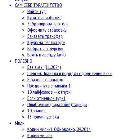
САМ СЕБЕ ТУРАГЕНТСТВО
Найти тур
Купить авиабилет
Забронировать отель
Оформить страховку
Заказать трансфер
Круиз на теплоходе
Выбрать экскурсию
Взять в аренду Авто
ПОЛЕЗНО
Без визы (11.2024)
Шенген. Правила и порядок оформления визы
8 базовых навыков
Продвинутые навыки-1
10 лайфхаков — отпуск
Если отменили тур-1
Ошибочные (пиратские) тарифы
10 правил
15 причин успеха
Мили
Копим мили-1. Обновлено, 09.2014
Копим мили-2