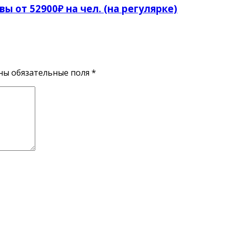
ы от 52900₽ на чел. (на регулярке)
ены обязательные поля
*