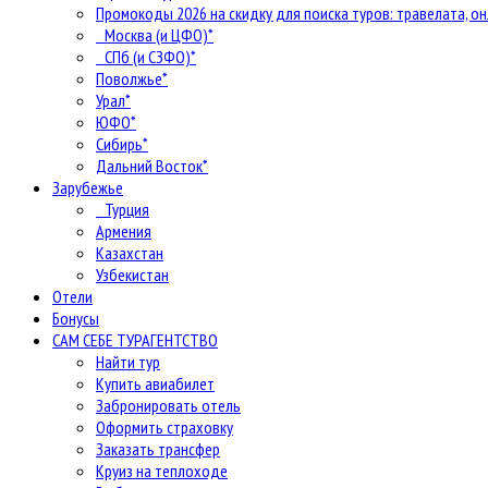
Промокоды 2026 на скидку для поиска туров: травелата, он
Москва (и ЦФО)*
СПб (и СЗФО)*
Поволжье*
Урал*
ЮФО*
Сибирь*
Дальний Восток*
Зарубежье
Турция
Армения
Казахстан
Узбекистан
Отели
Бонусы
САМ СЕБЕ ТУРАГЕНТСТВО
Найти тур
Купить авиабилет
Забронировать отель
Оформить страховку
Заказать трансфер
Круиз на теплоходе