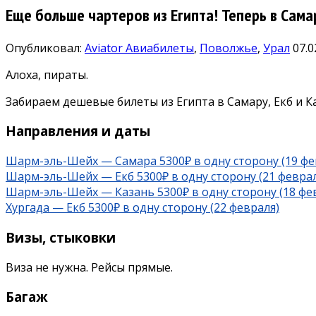
Еще больше чартеров из Египта! Теперь в Самар
Опубликовал:
Aviator
Авиабилеты
,
Поволжье
,
Урал
07.0
Алоха, пираты.
Забираем дешевые билеты из Египта в Самару, Екб и Ка
Направления и даты
Шарм-эль-Шейх — Самара 5300₽ в одну сторону (19 фе
Шарм-эль-Шейх — Екб 5300₽ в одну сторону (21 феврал
Шарм-эль-Шейх — Казань 5300₽ в одну сторону (18 фе
Хургада — Екб 5300₽ в одну сторону (22 февраля)
Визы, стыковки
Виза не нужна. Рейсы прямые.
Багаж