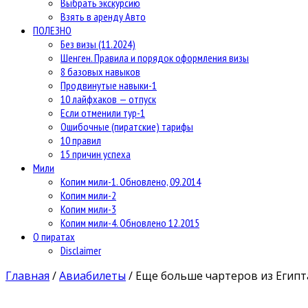
Выбрать экскурсию
Взять в аренду Авто
ПОЛЕЗНО
Без визы (11.2024)
Шенген. Правила и порядок оформления визы
8 базовых навыков
Продвинутые навыки-1
10 лайфхаков — отпуск
Если отменили тур-1
Ошибочные (пиратские) тарифы
10 правил
15 причин успеха
Мили
Копим мили-1. Обновлено, 09.2014
Копим мили-2
Копим мили-3
Копим мили-4. Обновлено 12.2015
О пиратах
Disclaimer
Главная
/
Авиабилеты
/
Еще больше чартеров из Египта