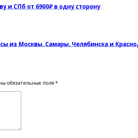
ву и СПб от 6900₽ в одну сторону
ы из Москвы, Самары, Челябинска и Краснод
ены обязательные поля
*