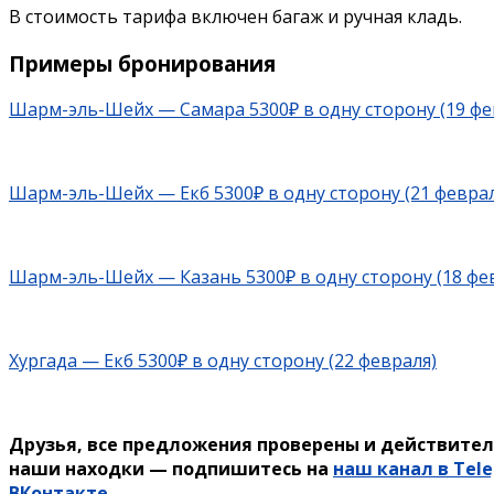
В стоимость тарифа включен багаж и ручная кладь.
Примеры бронирования
Шарм-эль-Шейх — Самара 5300₽ в одну сторону (19 фе
Шарм-эль-Шейх — Екб 5300₽ в одну сторону (21 феврал
Шарм-эль-Шейх — Казань 5300₽ в одну сторону (18 фе
Хургада — Екб 5300₽ в одну сторону (22 февраля)
Друзья, все предложения проверены и действител
наши находки — подпишитесь на
наш канал в Tel
ВКонтакте
.