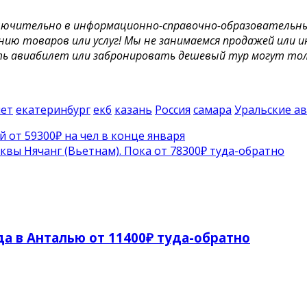
лючительно в информационно-справочно-образовательных 
нию товаров или услуг! Мы не занимаемся продажей или 
ть авиабилет или забронировать дешевый тур могут тол
пет
екатеринбург
екб
казань
Россия
самара
Уральские а
 от 59300₽ на чел в конце января
вы Нячанг (Вьетнам). Пока от 78300₽ туда-обратно
а в Анталью от 11400₽ туда-обратно