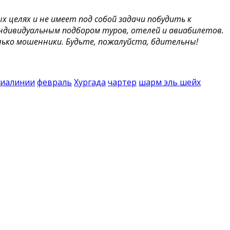
целях и не имеет под собой задачи побудить к
индивидуальным подбором туров, отелей и авиабилетов.
ько мошенники. Будьте, пожалуйста, бдительны!
виалинии
февраль
Хургада
чартер
шарм эль шейх