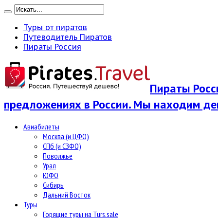
Туры от пиратов
Путеводитель Пиратов
Пираты Россия
Пираты Росси
предложениях в России. Мы находим де
Авиабилеты
Москва (и ЦФО)
СПб (и СЗФО)
Поволжье
Урал
ЮФО
Сибирь
Дальний Восток
Туры
Горящие туры на Turs.sale