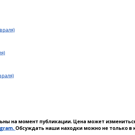
враля)
я)
враля)
ьны на момент публикации. Цена может измениться
egram.
Обсуждать наши находки можно не только в к