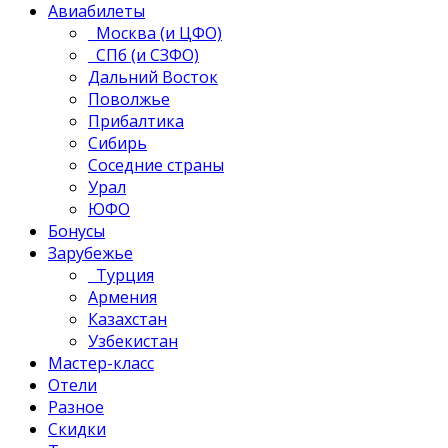
Авиабилеты
Москва (и ЦФО)
СПб (и СЗФО)
Дальний Восток
Поволжье
Прибалтика
Сибирь
Соседние страны
Урал
ЮФО
Бонусы
Зарубежье
Турция
Армения
Казахстан
Узбекистан
Мастер-класс
Отели
Разное
Скидки