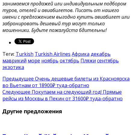
занимаемся продажей или индивидуальным подбором
туров, отелей и авиабилетов. Писать от нашего
имени с предложением выгодно купить авиабилет или
забронировать дешевый тур могут только
мошенники. Будьте пожалуйста бдительны!
Теги:
Turkish
Turkish Airlines
Африка
декабрь
маврикий
море
ноябрь
октябрь
Пляжи
сентябрь
экзотика
Предыдущее
Очень дешевые билеты из Красноярска
во Вьетнам от 18900₽ туда-обратно
Следующее
Покупаем на следующий год! Прямые
рейсы из Москвы в Пекин от 31600₽ туда-обратно
Другие предложения