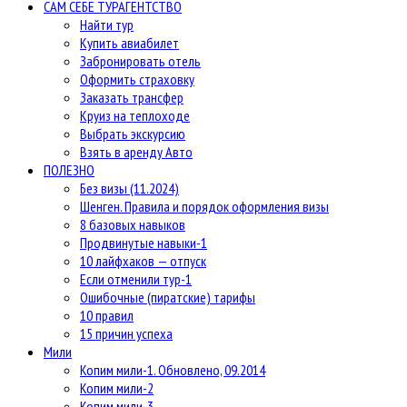
САМ СЕБЕ ТУРАГЕНТСТВО
Найти тур
Купить авиабилет
Забронировать отель
Оформить страховку
Заказать трансфер
Круиз на теплоходе
Выбрать экскурсию
Взять в аренду Авто
ПОЛЕЗНО
Без визы (11.2024)
Шенген. Правила и порядок оформления визы
8 базовых навыков
Продвинутые навыки-1
10 лайфхаков — отпуск
Если отменили тур-1
Ошибочные (пиратские) тарифы
10 правил
15 причин успеха
Мили
Копим мили-1. Обновлено, 09.2014
Копим мили-2
Копим мили-3