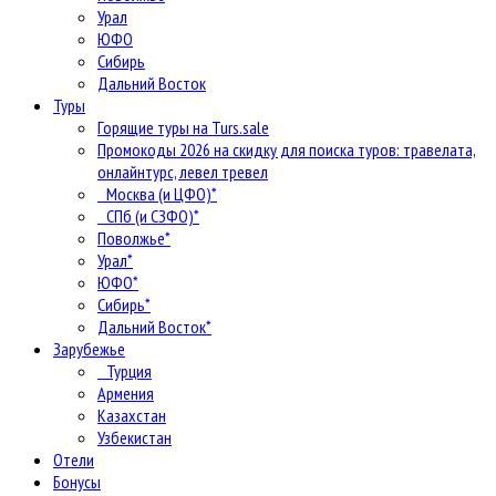
Урал
ЮФО
Сибирь
Дальний Восток
Туры
Горящие туры на Turs.sale
Промокоды 2026 на скидку для поиска туров: травелата,
онлайнтурс, левел тревел
Москва (и ЦФО)*
СПб (и СЗФО)*
Поволжье*
Урал*
ЮФО*
Сибирь*
Дальний Восток*
Зарубежье
Турция
Армения
Казахстан
Узбекистан
Отели
Бонусы