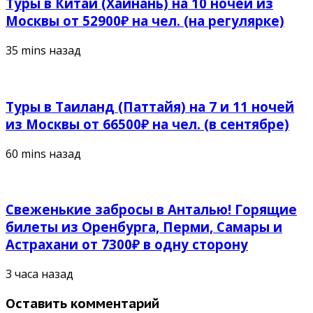
Туры в Китай (Хайнань) на 10 ночей из
Москвы от 52900₽ на чел. (на регулярке)
35 mins назад
Туры в Таиланд (Паттайя) на 7 и 11 ночей
из Москвы от 66500₽ на чел. (в сентябре)
60 mins назад
Свеженькие забросы в Анталью! Горящие
билеты из Оренбурга, Перми, Самары и
Астрахани от 7300₽ в одну сторону
3 часа назад
Оставить комментарий