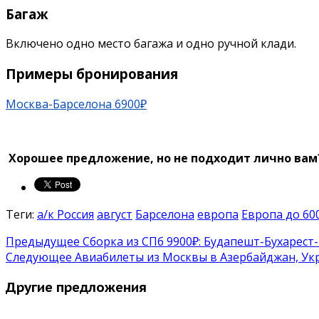
Багаж
Включено одно место багажа и одно ручной клади.
Примеры бронирования
Москва-Барселона 6900₽
Хорошее предложение, но не подходит лично вам
Теги:
а/к Россия
август
Барселона
европа
Европа до 60
Предыдущее
Сборка из СПб 9900₽: Будапешт-Бухарест
Следующее
Авиабилеты из Москвы в Азербайджан, Укр
Другие предложения