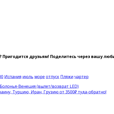
? Пригодится друзьям!
Поделитесь через вашу люби
00
Испания
июль
море
отпуск
Пляжи
чартер
-Болонья-Венеция (вылет/возврат LED)
аину, Турцию, Иран, Грузию от 3500₽ туда-обратно!