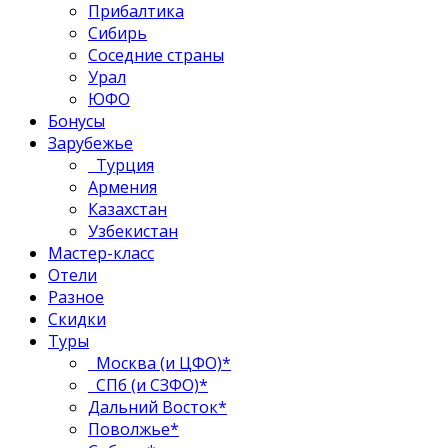
Прибалтика
Сибирь
Соседние страны
Урал
ЮФО
Бонусы
Зарубежье
Турция
Армения
Казахстан
Узбекистан
Мастер-класс
Отели
Разное
Скидки
Туры
Москва (и ЦФО)*
СПб (и СЗФО)*
Дальний Восток*
Поволжье*