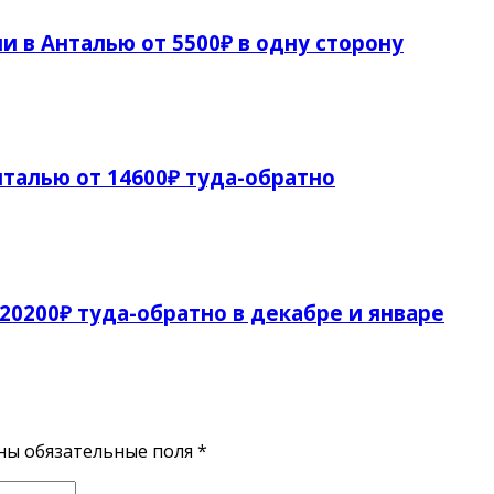
и в Анталью от 5500₽ в одну сторону
талью от 14600₽ туда-обратно
 20200₽ туда-обратно в декабре и январе
ены обязательные поля
*