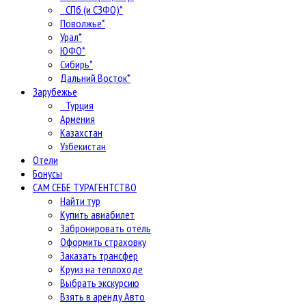
СПб (и СЗФО)*
Поволжье*
Урал*
ЮФО*
Сибирь*
Дальний Восток*
Зарубежье
Турция
Армения
Казахстан
Узбекистан
Отели
Бонусы
САМ СЕБЕ ТУРАГЕНТСТВО
Найти тур
Купить авиабилет
Забронировать отель
Оформить страховку
Заказать трансфер
Круиз на теплоходе
Выбрать экскурсию
Взять в аренду Авто