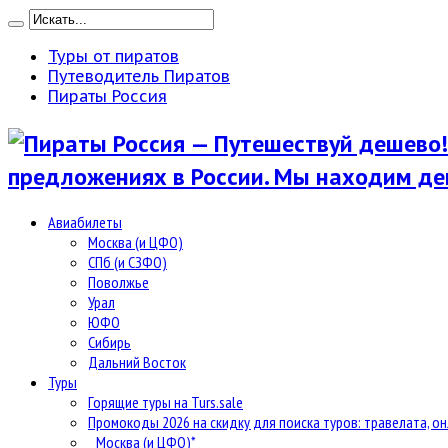
Туры от пиратов
Путеводитель Пиратов
Пираты Россия
предложениях в России. Мы находим де
Авиабилеты
Москва (и ЦФО)
СПб (и СЗФО)
Поволжье
Урал
ЮФО
Сибирь
Дальний Восток
Туры
Горящие туры на Turs.sale
Промокоды 2026 на скидку для поиска туров: травелата, он
Москва (и ЦФО)*