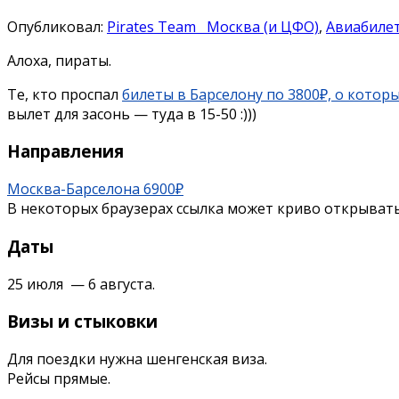
Опубликовал:
Pirates Team
Москва (и ЦФО)
,
Авиабиле
Алоха, пираты.
Те, кто проспал
билеты в Барселону по 3800₽, о котор
вылет для засонь — туда в 15-50 :)))
Направления
Москва-Барселона 6900₽
В некоторых браузерах ссылка может криво открывать
Даты
25 июля — 6 августа.
Визы и стыковки
Для поездки нужна шенгенская виза.
Рейсы прямые.