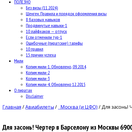
ПОЛЕЗНО
Без визы (11.2024)
Шенген. Правила и порядок оформления визы
8 базовых навыков
Продвинутые навыки-1
10 лайфхаков — отпуск
Если отменили тур-1
Ошибочные (пиратские) тарифы
10 правил
15 причин успеха
Мили
Копим мили-1. Обновлено, 09.2014
Копим мили-2
Копим мили-3
Копим мили-4. Обновлено 12.2015
О пиратах
Disclaimer
Главная
/
Авиабилеты
/
Москва (и ЦФО)
/
Для засонь! 
Для засонь! Чертер в Барселону из Москвы 690