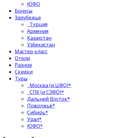
ЮФО
Бонусы
Зарубежье
Турция
Армения
Казахстан
Узбекистан
Мастер-класс
Отели
Разное
Скидки
Туры
Москва (и ЦФО)*
СПб (и СЗФО)*
Дальний Восток*
Поволжье*
Сибирь*
Урал*
ЮФО*