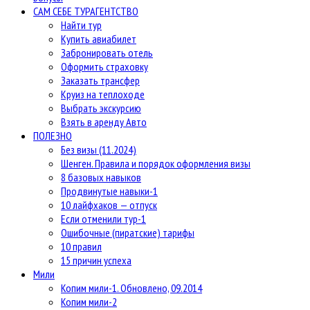
САМ СЕБЕ ТУРАГЕНТСТВО
Найти тур
Купить авиабилет
Забронировать отель
Оформить страховку
Заказать трансфер
Круиз на теплоходе
Выбрать экскурсию
Взять в аренду Авто
ПОЛЕЗНО
Без визы (11.2024)
Шенген. Правила и порядок оформления визы
8 базовых навыков
Продвинутые навыки-1
10 лайфхаков — отпуск
Если отменили тур-1
Ошибочные (пиратские) тарифы
10 правил
15 причин успеха
Мили
Копим мили-1. Обновлено, 09.2014
Копим мили-2