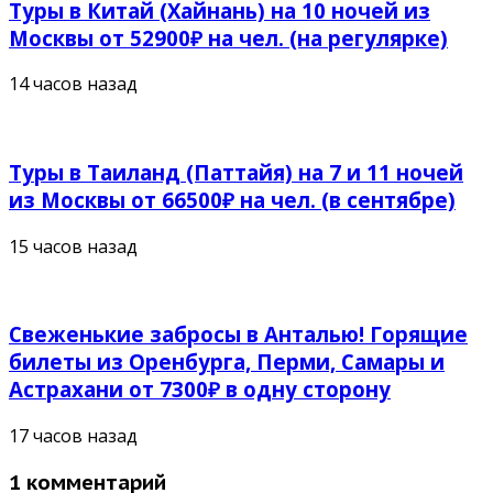
Туры в Китай (Хайнань) на 10 ночей из
Москвы от 52900₽ на чел. (на регулярке)
14 часов назад
Туры в Таиланд (Паттайя) на 7 и 11 ночей
из Москвы от 66500₽ на чел. (в сентябре)
15 часов назад
Свеженькие забросы в Анталью! Горящие
билеты из Оренбурга, Перми, Самары и
Астрахани от 7300₽ в одну сторону
17 часов назад
1 комментарий