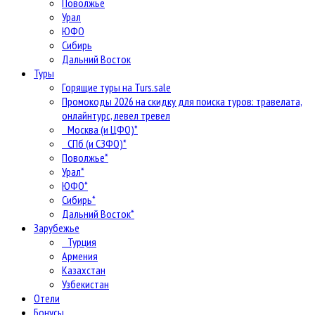
Поволжье
Урал
ЮФО
Сибирь
Дальний Восток
Туры
Горящие туры на Turs.sale
Промокоды 2026 на скидку для поиска туров: травелата,
онлайнтурс, левел тревел
Москва (и ЦФО)*
СПб (и СЗФО)*
Поволжье*
Урал*
ЮФО*
Сибирь*
Дальний Восток*
Зарубежье
Турция
Армения
Казахстан
Узбекистан
Отели
Бонусы