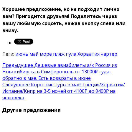
Хорошее предложение, но не подходит лично
вам? Пригодится друзьям!
Поделитесь через
вашу любимую соцсеть, нажав кнопку слева или
внизу.
Теги:
июнь
май
море
пляж
пула
Хорватия
чартер
Предыдущее
Дешевые авиабилеты a/к Россия из
Новосибирска в Симферополь от 13000₽ туда-
обратно в мае. Есть возвраты в июне
Следующее
Короткие туры в мае! Греция/Хорватия/
Испания/Кипр на 3-5 ночей от 4100₽ до 9400₽ на
человека
Другие предложения