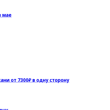
в мае
ани от 7300₽ в одну сторону
рону