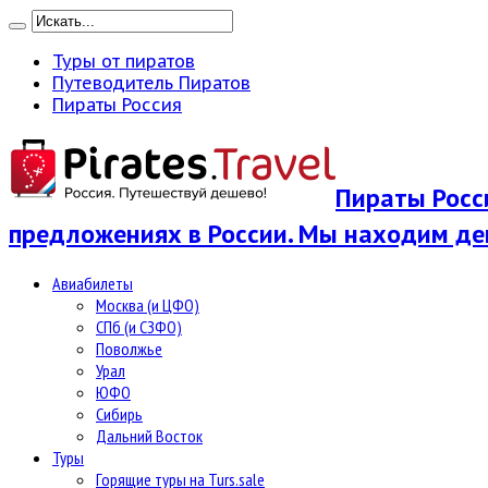
Туры от пиратов
Путеводитель Пиратов
Пираты Россия
Пираты Росси
предложениях в России. Мы находим де
Авиабилеты
Москва (и ЦФО)
СПб (и СЗФО)
Поволжье
Урал
ЮФО
Сибирь
Дальний Восток
Туры
Горящие туры на Turs.sale