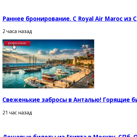
Раннее бронирование. С Royal Air Maroc из 
2 часа назад
Свеженькие забросы в Анталью! Горящие би
21 час назад
Дешевые билеты из Египта в Москву, СПб, О