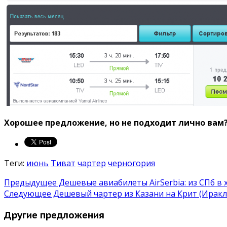
Хорошее предложение, но не подходит лично вам
Теги:
июнь
Тиват
чартер
черногория
Предыдущее
Дешевые авиабилеты AirSerbia: из СПб в 
Следующее
Дешевый чартер из Казани на Крит (Иракл
Другие предложения