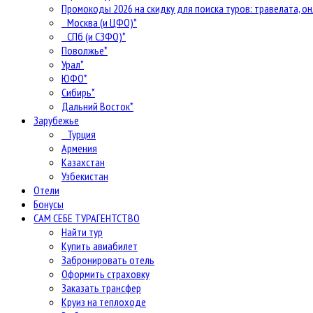
Промокоды 2026 на скидку для поиска туров: травелата, он
Москва (и ЦФО)*
СПб (и СЗФО)*
Поволжье*
Урал*
ЮФО*
Сибирь*
Дальний Восток*
Зарубежье
Турция
Армения
Казахстан
Узбекистан
Отели
Бонусы
САМ СЕБЕ ТУРАГЕНТСТВО
Найти тур
Купить авиабилет
Забронировать отель
Оформить страховку
Заказать трансфер
Круиз на теплоходе