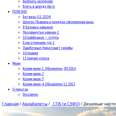
Выбрать экскурсию
Взять в аренду Авто
ПОЛЕЗНО
Без визы (11.2024)
Шенген. Правила и порядок оформления визы
8 базовых навыков
Продвинутые навыки-1
10 лайфхаков — отпуск
Если отменили тур-1
Ошибочные (пиратские) тарифы
10 правил
15 причин успеха
Мили
Копим мили-1. Обновлено, 09.2014
Копим мили-2
Копим мили-3
Копим мили-4. Обновлено 12.2015
О пиратах
Disclaimer
Главная
/
Авиабилеты
/
СПб (и СЗФО)
/
Дешевые чартер