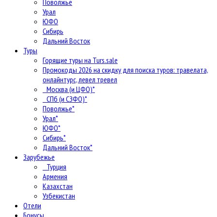
Поволжье
Урал
ЮФО
Сибирь
Дальний Восток
Туры
Горящие туры на Turs.sale
Промокоды 2026 на скидку для поиска туров: травелата,
онлайнтурс, левел тревел
Москва (и ЦФО)*
СПб (и СЗФО)*
Поволжье*
Урал*
ЮФО*
Сибирь*
Дальний Восток*
Зарубежье
Турция
Армения
Казахстан
Узбекистан
Отели
Бонусы