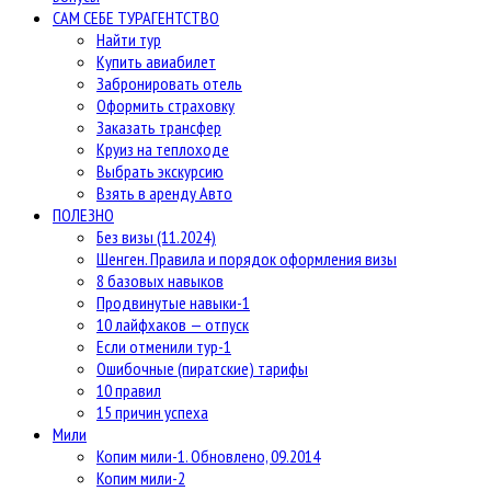
САМ СЕБЕ ТУРАГЕНТСТВО
Найти тур
Купить авиабилет
Забронировать отель
Оформить страховку
Заказать трансфер
Круиз на теплоходе
Выбрать экскурсию
Взять в аренду Авто
ПОЛЕЗНО
Без визы (11.2024)
Шенген. Правила и порядок оформления визы
8 базовых навыков
Продвинутые навыки-1
10 лайфхаков — отпуск
Если отменили тур-1
Ошибочные (пиратские) тарифы
10 правил
15 причин успеха
Мили
Копим мили-1. Обновлено, 09.2014
Копим мили-2