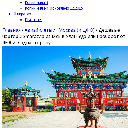
Копим мили-3
Копим мили-4. Обновлено 12.2015
О пиратах
Disclaimer
Главная
/
Авиабилеты
/
Москва (и ЦФО)
/
Дешевые
чартеры Smaratvia из Мск в Улан-Удэ или наоборот от
4800₽ в одну сторону