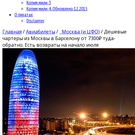
Копим мили-3
Копим мили-4. Обновлено 12.2015
О пиратах
Disclaimer
Главная
/
Авиабилеты
/
Москва (и ЦФО)
/
Дешевые
чартеры из Москвы в Барселону от 7300₽ туда-
обратно. Есть возвраты на начало июля