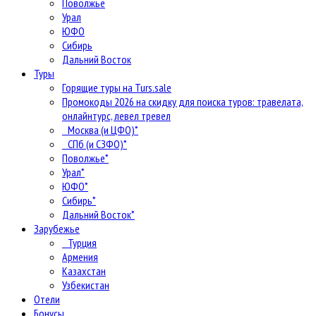
Поволжье
Урал
ЮФО
Сибирь
Дальний Восток
Туры
Горящие туры на Turs.sale
Промокоды 2026 на скидку для поиска туров: травелата,
онлайнтурс, левел тревел
Москва (и ЦФО)*
СПб (и СЗФО)*
Поволжье*
Урал*
ЮФО*
Сибирь*
Дальний Восток*
Зарубежье
Турция
Армения
Казахстан
Узбекистан
Отели
Бонусы