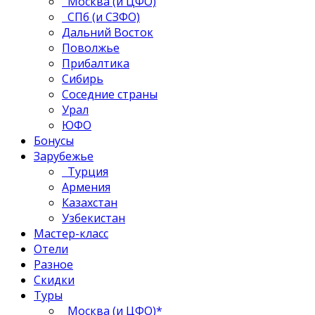
Москва (и ЦФО)
СПб (и СЗФО)
Дальний Восток
Поволжье
Прибалтика
Сибирь
Соседние страны
Урал
ЮФО
Бонусы
Зарубежье
Турция
Армения
Казахстан
Узбекистан
Мастер-класс
Отели
Разное
Скидки
Туры
Москва (и ЦФО)*