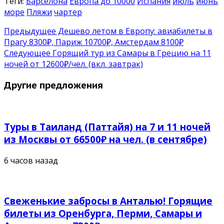
Теги:
Барселона
Европа до 10000
Испания
июль
июнь
море
Пляжи
чартер
Предыдущее
Дешево летом в Европу: авиабилеты в
Прагу 8300₽, Париж 10700₽, Амстердам 8100₽
Следующее
Горящий тур из Самары в Грецию на 11
ночей от 12600₽/чел. (вкл. завтрак)
Другие предложения
Туры в Таиланд (Паттайя) на 7 и 11 ночей
из Москвы от 66500₽ на чел. (в сентябре)
6 часов назад
Свеженькие забросы в Анталью! Горящие
билеты из Оренбурга, Перми, Самары и