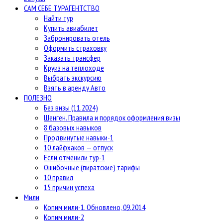
САМ СЕБЕ ТУРАГЕНТСТВО
Найти тур
Купить авиабилет
Забронировать отель
Оформить страховку
Заказать трансфер
Круиз на теплоходе
Выбрать экскурсию
Взять в аренду Авто
ПОЛЕЗНО
Без визы (11.2024)
Шенген. Правила и порядок оформления визы
8 базовых навыков
Продвинутые навыки-1
10 лайфхаков — отпуск
Если отменили тур-1
Ошибочные (пиратские) тарифы
10 правил
15 причин успеха
Мили
Копим мили-1. Обновлено, 09.2014
Копим мили-2