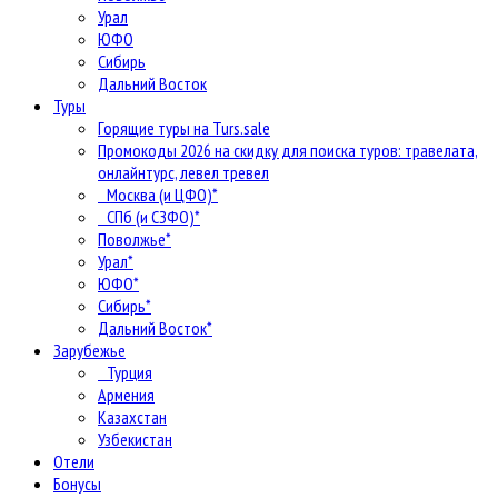
Урал
ЮФО
Сибирь
Дальний Восток
Туры
Горящие туры на Turs.sale
Промокоды 2026 на скидку для поиска туров: травелата,
онлайнтурс, левел тревел
Москва (и ЦФО)*
СПб (и СЗФО)*
Поволжье*
Урал*
ЮФО*
Сибирь*
Дальний Восток*
Зарубежье
Турция
Армения
Казахстан
Узбекистан
Отели
Бонусы