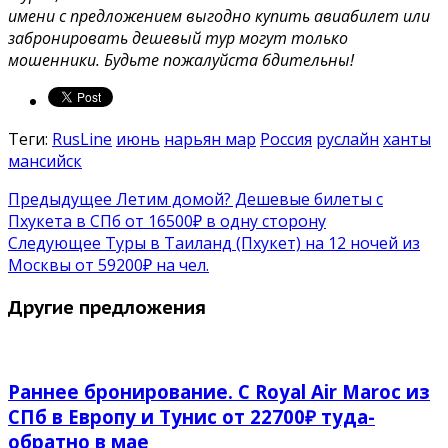
имени с предложением выгодно купить авиабилет или
забронировать дешевый тур могут только
мошенники. Будьте пожалуйста бдительны!
Теги:
RusLine
июнь
нарьян мар
Россия
руслайн
ханты
мансийск
Предыдущее
Летим домой? Дешевые билеты c
Пхукета в СПб от 16500₽ в одну сторону
Следующее
Туры в Таиланд (Пхукет) на 12 ночей из
Москвы от 59200₽ на чел.
Другие предложения
Раннее бронирование. С Royal Air Maroc из
СПб в Европу и Тунис от 22700₽ туда-
обратно в мае