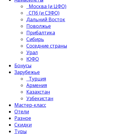
Москва (и ЦФО)
СПб (и СЗФО)
Дальний Восток
Поволжье
Прибалтика
Сибирь
Соседние страны
Урал
ЮФО
Бонусы
Зарубежье
Турция
Армения
Казахстан
Узбекистан
Мастер-класс
Отели
Разное
Скидки
Туры