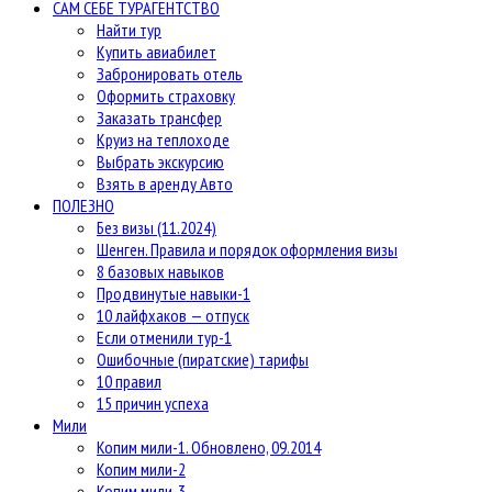
САМ СЕБЕ ТУРАГЕНТСТВО
Найти тур
Купить авиабилет
Забронировать отель
Оформить страховку
Заказать трансфер
Круиз на теплоходе
Выбрать экскурсию
Взять в аренду Авто
ПОЛЕЗНО
Без визы (11.2024)
Шенген. Правила и порядок оформления визы
8 базовых навыков
Продвинутые навыки-1
10 лайфхаков — отпуск
Если отменили тур-1
Ошибочные (пиратские) тарифы
10 правил
15 причин успеха
Мили
Копим мили-1. Обновлено, 09.2014
Копим мили-2
Копим мили-3