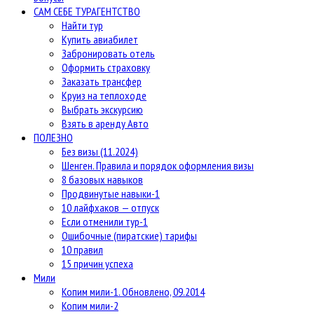
САМ СЕБЕ ТУРАГЕНТСТВО
Найти тур
Купить авиабилет
Забронировать отель
Оформить страховку
Заказать трансфер
Круиз на теплоходе
Выбрать экскурсию
Взять в аренду Авто
ПОЛЕЗНО
Без визы (11.2024)
Шенген. Правила и порядок оформления визы
8 базовых навыков
Продвинутые навыки-1
10 лайфхаков — отпуск
Если отменили тур-1
Ошибочные (пиратские) тарифы
10 правил
15 причин успеха
Мили
Копим мили-1. Обновлено, 09.2014
Копим мили-2