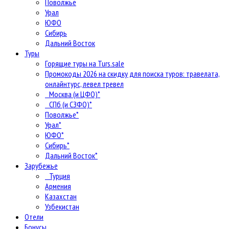
Поволжье
Урал
ЮФО
Сибирь
Дальний Восток
Туры
Горящие туры на Turs.sale
Промокоды 2026 на скидку для поиска туров: травелата,
онлайнтурс, левел тревел
Москва (и ЦФО)*
СПб (и СЗФО)*
Поволжье*
Урал*
ЮФО*
Сибирь*
Дальний Восток*
Зарубежье
Турция
Армения
Казахстан
Узбекистан
Отели
Бонусы