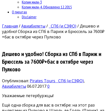
Копим мили-3
Копим мили-4. Обновлено 12.2015
О пиратах
Disclaimer
Главная
/
Авиабилеты
/
СПб (и СЗФО)
/
Дешево и
удобно! Сборка из СПб в Париж и Брюссель за 7600₽
+бас в октябре через Пулково
Дешево и удобно! Сборка из СПб в Париж и
Брюссель за 7600₽+бас в октябре через
Пулково
Опубликовал:
Pirates Tours
СПб (и СЗФО)
,
Авиабилеты
06.07.2017
0
Уважаемые петербуржцы!
Ещё одна сборка для вас в октябре: на этот раз
вылетаем из Пулково в Шарль де Голль (Париж), из