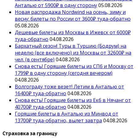
Анталью от 5900₽ в одну сторону
05.08.2026
Новая распродажа Nordwind на осень, зиму и
весну: билеты по России от 3600₽ туда-обратно
05.08.2026
Дешевые билеты из Москвы в Ижевск от 6000₽
туда-обратно
04.08.2026
Бархатный сезон! Туры в Турцию (Бодрум) на
неделю (все включено) из Москвы от 32600₽ на
чел. (в сентябре)
04.08.2026
Снова есть! Горящие билеты из СПб и Москву от
1799₽ в одну сторону (сегодня вечером)
04.08.2026
Волгограду тоже везет! Летим в Анталью от
16400₽ туда-обратно
04.08.2026
Снова есть! Горящие билеты из Екб в Нячанг от
40700₽ туда-обратно
04.08.2026
Горящие билеты в Анталью из Минвод от
13700₽ туда-обратно, вылет завтра
04.08.2026
Страховка за границу