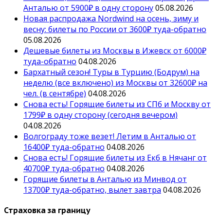
Анталью от 5900₽ в одну сторону
05.08.2026
Новая распродажа Nordwind на осень, зиму и
весну: билеты по России от 3600₽ туда-обратно
05.08.2026
Дешевые билеты из Москвы в Ижевск от 6000₽
туда-обратно
04.08.2026
Бархатный сезон! Туры в Турцию (Бодрум) на
неделю (все включено) из Москвы от 32600₽ на
чел. (в сентябре)
04.08.2026
Снова есть! Горящие билеты из СПб и Москву от
1799₽ в одну сторону (сегодня вечером)
04.08.2026
Волгограду тоже везет! Летим в Анталью от
16400₽ туда-обратно
04.08.2026
Снова есть! Горящие билеты из Екб в Нячанг от
40700₽ туда-обратно
04.08.2026
Горящие билеты в Анталью из Минвод от
13700₽ туда-обратно, вылет завтра
04.08.2026
Страховка за границу