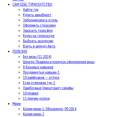
САМ СЕБЕ ТУРАГЕНТСТВО
Найти тур
Купить авиабилет
Забронировать отель
Оформить страховку
Заказать трансфер
Круиз на теплоходе
Выбрать экскурсию
Взять в аренду Авто
ПОЛЕЗНО
Без визы (11.2024)
Шенген. Правила и порядок оформления визы
8 базовых навыков
Продвинутые навыки-1
10 лайфхаков — отпуск
Если отменили тур-1
Ошибочные (пиратские) тарифы
10 правил
15 причин успеха
Мили
Копим мили-1. Обновлено, 09.2014
Копим мили-2