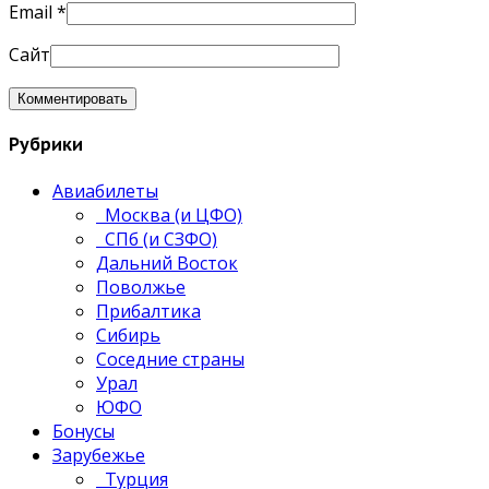
Email
*
Сайт
Рубрики
Авиабилеты
Москва (и ЦФО)
СПб (и СЗФО)
Дальний Восток
Поволжье
Прибалтика
Сибирь
Соседние страны
Урал
ЮФО
Бонусы
Зарубежье
Турция