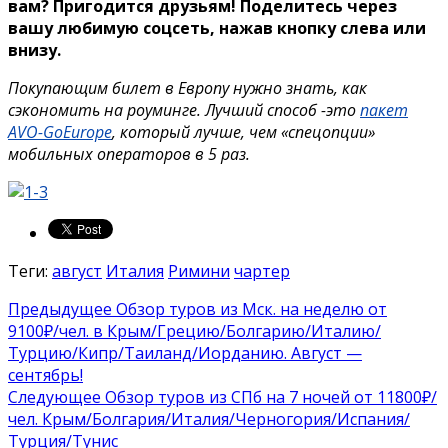
вам? Пригодится друзьям!
Поделитесь через
вашу любимую соцсеть, нажав кнопку слева или
внизу.
Покупающим билет в Европу нужно знать, как
сэкономить на роуминге. Лучший способ -это
пакет
AVO-GoEurope
, который лучше, чем «спецопции»
мобильных операторов в 5 раз.
Теги:
август
Италия
Римини
чартер
Предыдущее
Обзор туров из Мск. на неделю от
9100₽/чел. в Крым/Грецию/Болгарию/Италию/
Турцию/Кипр/Таиланд/Иорданию. Август —
сентябрь!
Следующее
Обзор туров из СПб на 7 ночей от 11800₽/
чел. Крым/Болгария/Италия/Черногория/Испания/
Турция/Тунис