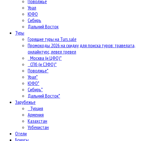
Поволжье
Урал
ЮФО
Сибирь
Дальний Восток
Туры
Горящие туры на Turs.sale
Промокоды 2026 на скидку для поиска туров: травелата,
онлайнтурс, левел тревел
Москва (и ЦФО)*
СПб (и СЗФО)*
Поволжье*
Урал*
ЮФО*
Сибирь*
Дальний Восток*
Зарубежье
Турция
Армения
Казахстан
Узбекистан
Отели
Бонусы