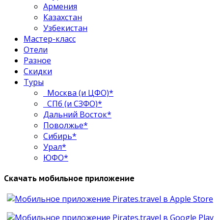
Армения
Казахстан
Узбекистан
Мастер-класс
Отели
Разное
Скидки
Туры
Москва (и ЦФО)*
СПб (и СЗФО)*
Дальний Восток*
Поволжье*
Сибирь*
Урал*
ЮФО*
Скачать мобильное приложение