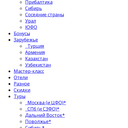
Прибалтика
Сибирь
Соседние страны
Урал
ЮФО
Бонусы
Зарубежье
Турция
Армения
Казахстан
Узбекистан
Мастер-класс
Отели
Разное
Скидки
Туры
Москва (и ЦФО)*
СПб (и СЗФО)*
Дальний Восток*
Поволжье*
Сибирь*