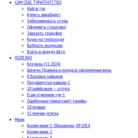
САМ СЕБЕ ТУРАГЕНТСТВО
Найти тур
Купить авиабилет
Забронировать отель
Оформить страховку
Заказать трансфер
Круиз на теплоходе
Выбрать экскурсию
Взять в аренду Авто
ПОЛЕЗНО
Без визы (11.2024)
Шенген. Правила и порядок оформления визы
8 базовых навыков
Продвинутые навыки-1
10 лайфхаков — отпуск
Если отменили тур-1
Ошибочные (пиратские) тарифы
10 правил
15 причин успеха
Мили
Копим мили-1. Обновлено, 09.2014
Копим мили-2
Копим мили-3