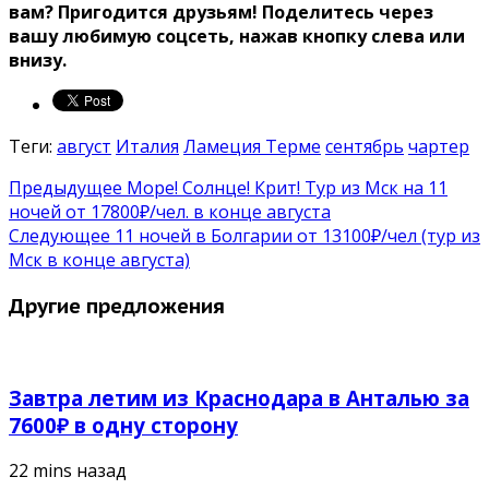
вам? Пригодится друзьям!
Поделитесь через
вашу любимую соцсеть, нажав кнопку слева или
внизу.
Теги:
август
Италия
Ламеция Терме
сентябрь
чартер
Предыдущее
Море! Солнце! Крит! Тур из Мск на 11
ночей от 17800₽/чел. в конце августа
Следующее
11 ночей в Болгарии от 13100₽/чел (тур из
Мск в конце августа)
Другие предложения
Завтра летим из Краснодара в Анталью за
7600₽ в одну сторону
22 mins назад