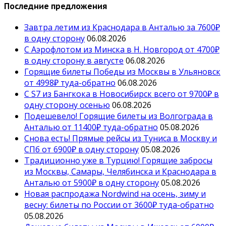
Последние предложения
Завтра летим из Краснодара в Анталью за 7600₽
в одну сторону
06.08.2026
С Аэрофлотом из Минска в Н. Новгород от 4700₽
в одну сторону в августе
06.08.2026
Горящие билеты Победы из Москвы в Ульяновск
от 4998₽ туда-обратно
06.08.2026
С S7 из Бангкока в Новосибирск всего от 9700₽ в
одну сторону осенью
06.08.2026
Подешевело! Горящие билеты из Волгограда в
Анталью от 11400₽ туда-обратно
05.08.2026
Снова есть! Прямые рейсы из Туниса в Москву и
СПб от 6900₽ в одну сторону
05.08.2026
Традиционно уже в Турцию! Горящие забросы
из Москвы, Самары, Челябинска и Краснодара в
Анталью от 5900₽ в одну сторону
05.08.2026
Новая распродажа Nordwind на осень, зиму и
весну: билеты по России от 3600₽ туда-обратно
05.08.2026