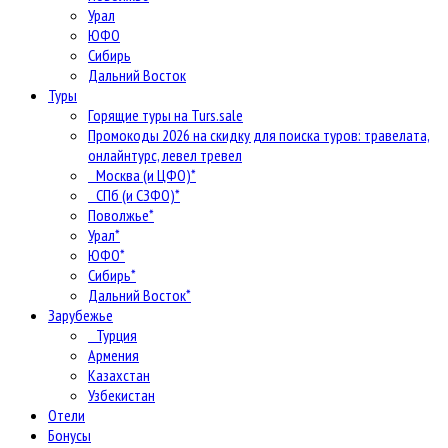
Урал
ЮФО
Сибирь
Дальний Восток
Туры
Горящие туры на Turs.sale
Промокоды 2026 на скидку для поиска туров: травелата,
онлайнтурс, левел тревел
Москва (и ЦФО)*
СПб (и СЗФО)*
Поволжье*
Урал*
ЮФО*
Сибирь*
Дальний Восток*
Зарубежье
Турция
Армения
Казахстан
Узбекистан
Отели
Бонусы