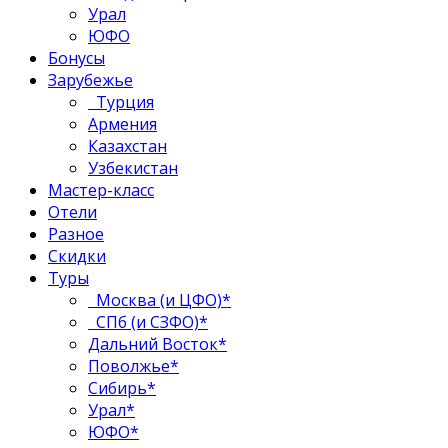
Урал
ЮФО
Бонусы
Зарубежье
Турция
Армения
Казахстан
Узбекистан
Мастер-класс
Отели
Разное
Скидки
Туры
Москва (и ЦФО)*
СПб (и СЗФО)*
Дальний Восток*
Поволжье*
Сибирь*
Урал*
ЮФО*