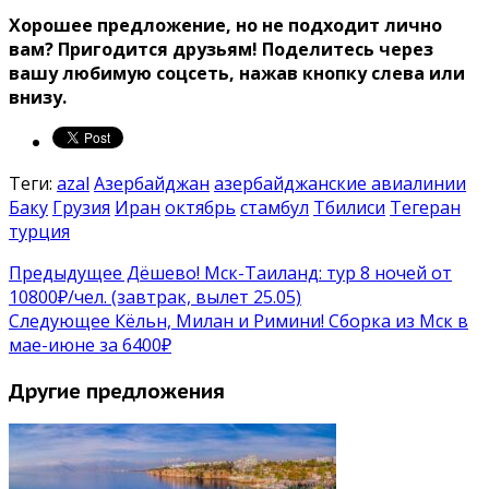
Хорошее предложение, но не подходит лично
вам? Пригодится друзьям!
Поделитесь через
вашу любимую соцсеть, нажав кнопку слева или
внизу.
Теги:
azal
Азербайджан
азербайджанские авиалинии
Баку
Грузия
Иран
октябрь
стамбул
Тбилиси
Тегеран
турция
Предыдущее
Дёшево! Мск-Таиланд: тур 8 ночей от
10800₽/чел. (завтрак, вылет 25.05)
Следующее
Кёльн, Милан и Римини! Сборка из Мск в
мае-июне за 6400₽
Другие предложения