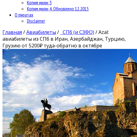
Копим мили-3
Копим мили-4. Обновлено 12.2015
О пиратах
Disclaimer
Главная
/
Авиабилеты
/
СПб (и СЗФО)
/
Azal:
авиабилеты из СПб в Иран, Азербайджан, Турцию,
Грузию от 5200₽ туда-обратно в октябре