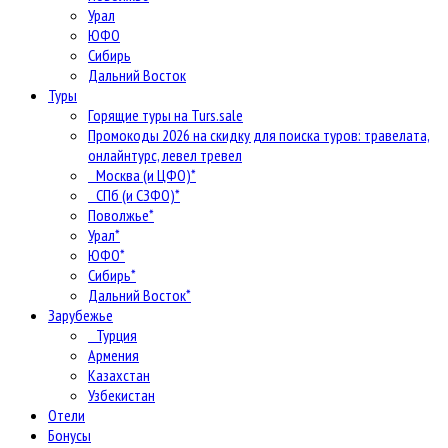
Урал
ЮФО
Сибирь
Дальний Восток
Туры
Горящие туры на Turs.sale
Промокоды 2026 на скидку для поиска туров: травелата,
онлайнтурс, левел тревел
Москва (и ЦФО)*
СПб (и СЗФО)*
Поволжье*
Урал*
ЮФО*
Сибирь*
Дальний Восток*
Зарубежье
Турция
Армения
Казахстан
Узбекистан
Отели
Бонусы