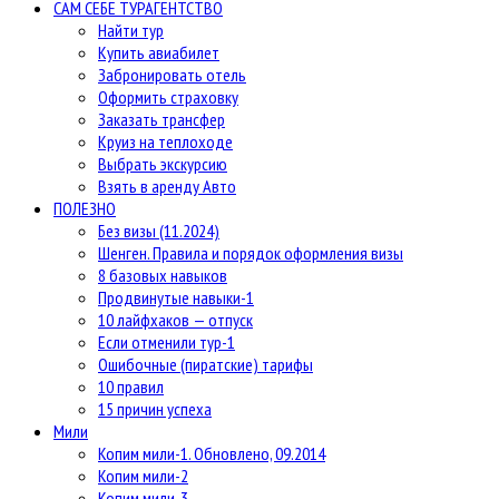
САМ СЕБЕ ТУРАГЕНТСТВО
Найти тур
Купить авиабилет
Забронировать отель
Оформить страховку
Заказать трансфер
Круиз на теплоходе
Выбрать экскурсию
Взять в аренду Авто
ПОЛЕЗНО
Без визы (11.2024)
Шенген. Правила и порядок оформления визы
8 базовых навыков
Продвинутые навыки-1
10 лайфхаков — отпуск
Если отменили тур-1
Ошибочные (пиратские) тарифы
10 правил
15 причин успеха
Мили
Копим мили-1. Обновлено, 09.2014
Копим мили-2
Копим мили-3