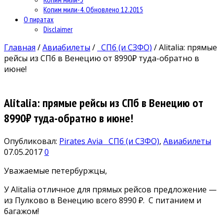
Копим мили-4. Обновлено 12.2015
О пиратах
Disclaimer
Главная
/
Авиабилеты
/
СПб (и СЗФО)
/
Alitalia: прямые
рейсы из СПб в Венецию от 8990₽ туда-обратно в
июне!
Alitalia: прямые рейсы из СПб в Венецию от
8990₽ туда-обратно в июне!
Опубликовал:
Pirates Avia
СПб (и СЗФО)
,
Авиабилеты
07.05.2017
0
Уважаемые петербуржцы,
У Alitalia отличное для прямых рейсов предложение —
из Пулково в Венецию всего 8990 ₽. С питанием и
багажом!