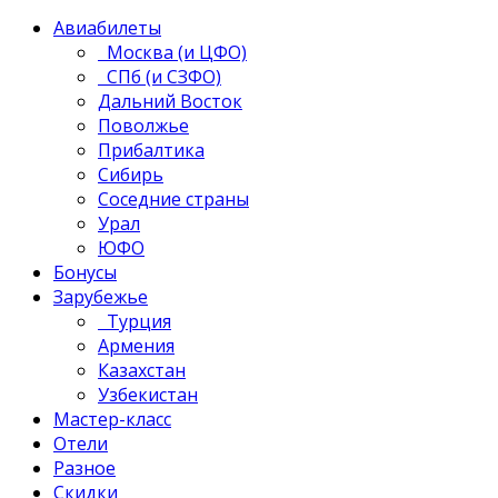
Авиабилеты
Москва (и ЦФО)
СПб (и СЗФО)
Дальний Восток
Поволжье
Прибалтика
Сибирь
Соседние страны
Урал
ЮФО
Бонусы
Зарубежье
Турция
Армения
Казахстан
Узбекистан
Мастер-класс
Отели
Разное
Скидки